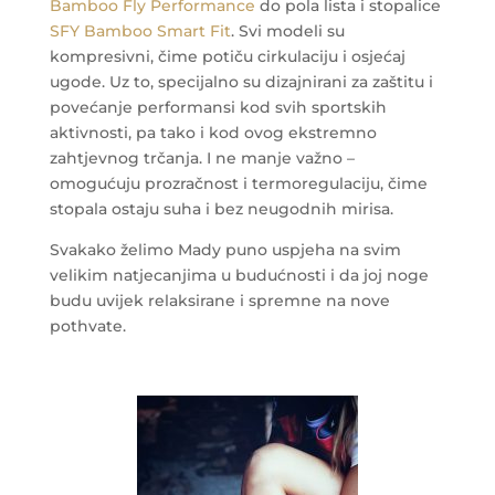
Bamboo Fly Performance
do pola lista i stopalice
SFY Bamboo Smart Fit
. Svi modeli su
kompresivni, čime potiču cirkulaciju i osjećaj
ugode. Uz to, specijalno su dizajnirani za zaštitu i
povećanje performansi kod svih sportskih
aktivnosti, pa tako i kod ovog ekstremno
zahtjevnog trčanja. I ne manje važno –
omogućuju prozračnost i termoregulaciju, čime
stopala ostaju suha i bez neugodnih mirisa.
Svakako želimo Mady puno uspjeha na svim
velikim natjecanjima u budućnosti i da joj noge
budu uvijek relaksirane i spremne na nove
pothvate.