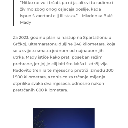
“Nitko ne voli trčati, pa ni ja, ali svi to radimo i
živimo zbog onog osjećaja poslije, kada
ispuniš zacrtani cilj ili stazu.” – Mladenka Buić
Mady
Za 2023. godinu planira nastup na Spartatlonu u
Grčkoj, ultramaratonu duljine 246 kilometara, koja
se u svijetu smatra jednom od najnapornijih
utrka. Mady ističe kako prati poseban režim
prehrane, jer joj je cilj biti što lakša i izdržljivija.
Redovito trenira te mjesečno pretrči između 300
i 500 kilometara, a tenisice za trčanje mijenja
otprilike svaka dva mjeseca, odnosno nakon
pretrčanih 600 kilometara.