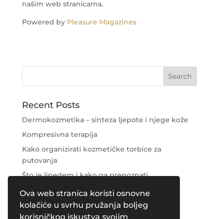
našim web stranicama.
Powered by
Pleasure Magazines
Recent Posts
Dermokozmetika – sinteza ljepote i njege kože
Kompresivna terapija
Kako organizirati kozmetičke torbice za
putovanja
Što je lipedem i kako ga prepoznati
Njega područja oko očiju
Ova web stranica koristi osnovne
kolačiće u svrhu pružanja boljeg
Recent Comments
korisničkog iskustva svojim