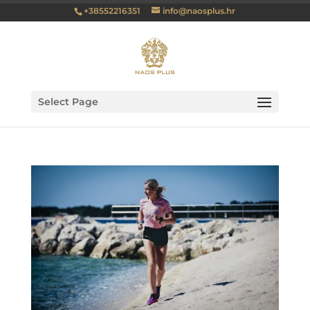
+38552216351
info@naosplus.hr
Select Page