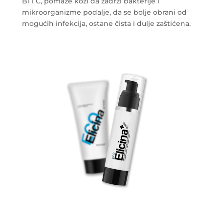
B1 i C, pomaže koži da zadrži bakterije i
mikroorganizme podalje, da se bolje obrani od
mogućih infekcija, ostane čista i dulje zaštićena.