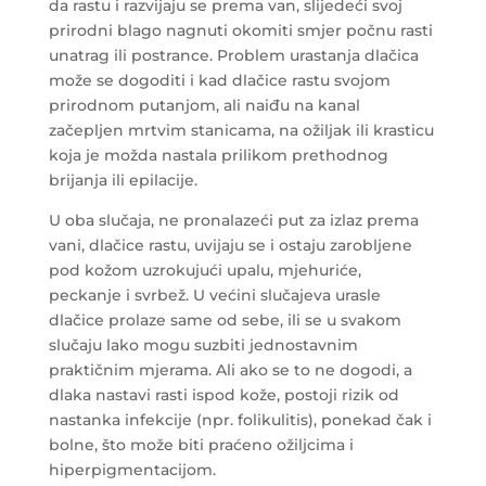
da rastu i razvijaju se prema van, slijedeći svoj
prirodni blago nagnuti okomiti smjer počnu rasti
unatrag ili postrance. Problem urastanja dlačica
može se dogoditi i kad dlačice rastu svojom
prirodnom putanjom, ali naiđu na kanal
začepljen mrtvim stanicama, na ožiljak ili krasticu
koja je možda nastala prilikom prethodnog
brijanja ili epilacije.
U oba slučaja, ne pronalazeći put za izlaz prema
vani, dlačice rastu, uvijaju se i ostaju zarobljene
pod kožom uzrokujući upalu, mjehuriće,
peckanje i svrbež. U većini slučajeva urasle
dlačice prolaze same od sebe, ili se u svakom
slučaju lako mogu suzbiti jednostavnim
praktičnim mjerama. Ali ako se to ne dogodi, a
dlaka nastavi rasti ispod kože, postoji rizik od
nastanka infekcije (npr. folikulitis), ponekad čak i
bolne, što može biti praćeno ožiljcima i
hiperpigmentacijom.