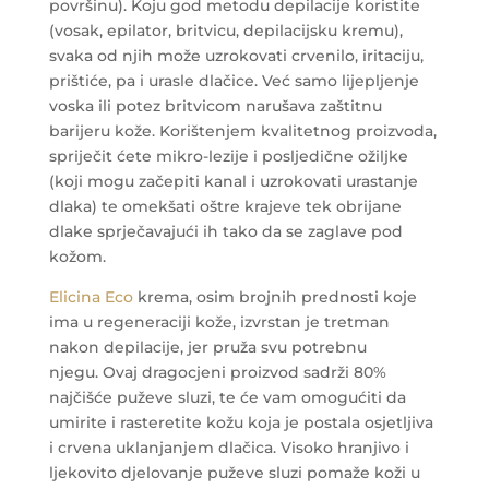
površinu). Koju god metodu depilacije koristite
(vosak, epilator, britvicu, depilacijsku kremu),
svaka od njih može uzrokovati crvenilo, iritaciju,
prištiće, pa i urasle dlačice. Već samo lijepljenje
voska ili potez britvicom narušava zaštitnu
barijeru kože. Korištenjem kvalitetnog proizvoda,
spriječit ćete mikro-lezije i posljedične ožiljke
(koji mogu začepiti kanal i uzrokovati urastanje
dlaka) te omekšati oštre krajeve tek obrijane
dlake sprječavajući ih tako da se zaglave pod
kožom.
Elicina Eco
krema, osim brojnih prednosti koje
ima u regeneraciji kože, izvrstan je tretman
nakon depilacije, jer pruža svu potrebnu
njegu. Ovaj dragocjeni proizvod sadrži 80%
najčišće puževe sluzi, te će vam omogućiti da
umirite i rasteretite kožu koja je postala osjetljiva
i crvena uklanjanjem dlačica. Visoko hranjivo i
ljekovito djelovanje puževe sluzi pomaže koži u