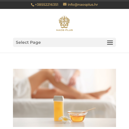
+38552216351
info@naosplus.hr
Select Page