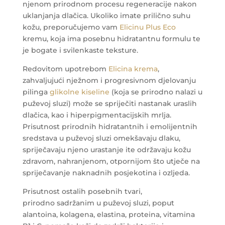
njenom prirodnom procesu regeneracije nakon
uklanjanja dlačica. Ukoliko imate prilično suhu
kožu, preporučujemo vam
Elicinu Plus Eco
kremu, koja ima posebnu hidratantnu formulu te
je bogate i svilenkaste teksture.
Redovitom upotrebom
Elicina krema
,
zahvaljujući nježnom i progresivnom djelovanju
pilinga
glikolne kiseline
(koja se prirodno nalazi u
puževoj sluzi) može se spriječiti nastanak uraslih
dlačica, kao i hiperpigmentacijskih mrlja.
Prisutnost prirodnih hidratantnih i emolijentnih
sredstava u puževoj sluzi omekšavaju dlaku,
spriječavaju njeno urastanje ite održavaju kožu
zdravom, nahranjenom, otpornijom što utječe na
spriječavanje naknadnih posjekotina i ozljeda.
Prisutnost ostalih posebnih tvari,
prirodno sadržanim u puževoj sluzi, poput
alantoina, kolagena, elastina, proteina, vitamina