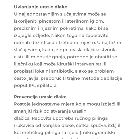
Uklanjanje urasle dlake
U najjednostavnijim slučajevima može se
iskorijeniti pincetom ili sterilnom iglom,
preciznim i nježnim pokretima, kako bi se
izbjegle ozljede. Nakon toga ne zaboravite
odmah dezinficirati tretirano mjesto. U najtežim
slučajevima, kada je npr. urasla dlačica stvorila
cistu ili mjehurić gnoja, potrebno je obratiti se
liječniku koji može kirurški intervenirati ili
propisati lokalni antibiotik, a ako se problem
često javlja, preporučiti trajne metode depilacije
poput IPL epilatora.
Prevencija urasle dlake
Postoje jednostavne mjere koje mogu izbjeći ili
smanjiti rizik od stvaranja uraslih
dlačica. Redovita upotreba ručnog pilinga
(rukavica od konjske dlake, četka, spužva, itd.) ili
kozmetičkog pilinga za tijelo (mikrogranulski