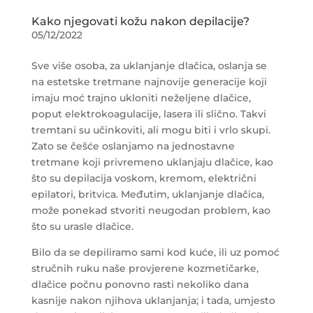
Kako njegovati kožu nakon depilacije?
05/12/2022
Sve više osoba, za uklanjanje dlačica, oslanja se
na estetske tretmane najnovije generacije koji
imaju moć trajno ukloniti neželjene dlačice,
poput elektrokoagulacije, lasera ili slično. Takvi
tremtani su učinkoviti, ali mogu biti i vrlo skupi.
Zato se češće oslanjamo na jednostavne
tretmane koji privremeno uklanjaju dlačice, kao
što su depilacija voskom, kremom, električni
epilatori, britvica. Međutim, uklanjanje dlačica,
može ponekad stvoriti neugodan problem, kao
što su urasle dlačice.
Bilo da se depiliramo sami kod kuće, ili uz pomoć
stručnih ruku naše provjerene kozmetičarke,
dlačice počnu ponovno rasti nekoliko dana
kasnije nakon njihova uklanjanja; i tada, umjesto