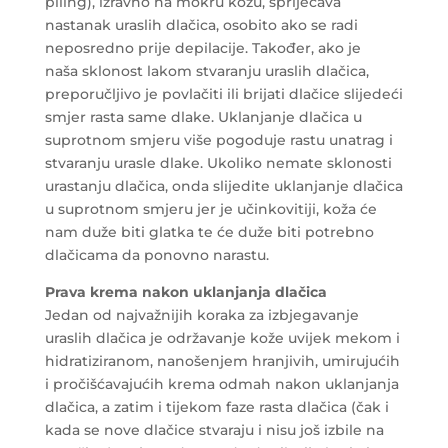
piling), izravno na mokru kožu, spriječava
nastanak uraslih dlačica, osobito ako se radi
neposredno prije depilacije. Također, ako je
naša sklonost lakom stvaranju uraslih dlačica,
preporučljivo je povlačiti ili brijati dlačice slijedeći
smjer rasta same dlake. Uklanjanje dlačica u
suprotnom smjeru više pogoduje rastu unatrag i
stvaranju urasle dlake. Ukoliko nemate sklonosti
urastanju dlačica, onda slijedite uklanjanje dlačica
u suprotnom smjeru jer je učinkovitiji, koža će
nam duže biti glatka te će duže biti potrebno
dlačicama da ponovno narastu.
Prava krema nakon uklanjanja dlačica
Jedan od najvažnijih koraka za izbjegavanje
uraslih dlačica je održavanje kože uvijek mekom i
hidratiziranom, nanošenjem hranjivih, umirujućih
i pročišćavajućih krema odmah nakon uklanjanja
dlačica, a zatim i tijekom faze rasta dlačica (čak i
kada se nove dlačice stvaraju i nisu još izbile na