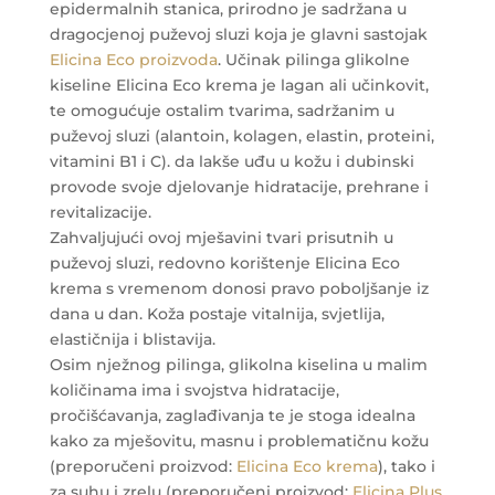
epidermalnih stanica, prirodno je sadržana u
dragocjenoj puževoj sluzi koja je glavni sastojak
Elicina Eco proizvoda
. Učinak pilinga glikolne
kiseline Elicina Eco krema je lagan ali učinkovit,
te omogućuje ostalim tvarima, sadržanim u
puževoj sluzi (alantoin, kolagen, elastin, proteini,
vitamini B1 i C). da lakše uđu u kožu i dubinski
provode svoje djelovanje hidratacije, prehrane i
revitalizacije.
Zahvaljujući ovoj mješavini tvari prisutnih u
puževoj sluzi, redovno korištenje Elicina Eco
krema s vremenom donosi pravo poboljšanje iz
dana u dan. Koža postaje vitalnija, svjetlija,
elastičnija i blistavija.
Osim nježnog pilinga, glikolna kiselina u malim
količinama ima i svojstva hidratacije,
pročišćavanja, zaglađivanja te je stoga idealna
kako za mješovitu, masnu i problematičnu kožu
(preporučeni proizvod:
Elicina Eco krema
), tako i
za suhu i zrelu (preporučeni proizvod:
Elicina Plus