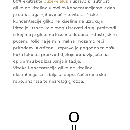
80% ekstrakta
puževe sluzi
i upravo prisutnost
glikolne kiseline u malim koncentracijama jedan
je od razloga njihove učinkovitosti. Niske
koncentracije glikolne kiseline ne uzrokuju
iritacije i trnce koje mogu izazvati drugi proizvodi
u kojima je glikolna kiselina dodana industrijskim
putem. Količina je minimalna, možemo reći
prirodom utvrđena, i zapravo je pogodna za našu
kožu tako da proizvod djeluje obnavljajuće na
epidermu bez izazivanja iritacije.
Visoke koncentracije glikolne kiseline
ekstrahiraju se iz biljaka poput šećerne trske i
repe, ananasa te nezrelog grožđa.