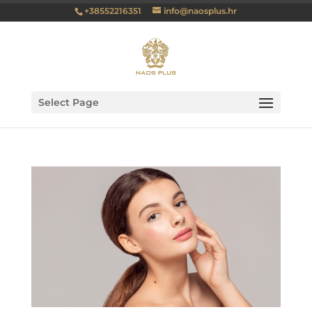
+38552216351
info@naosplus.hr
Select Page