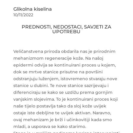
Glikolna kiselina
10/11/2022
PREDNOSTI, NEDOSTACI, SAVJETI ZA
UPOTREBU
Veličanstvena priroda obdarila nas je prirodnim
mehanizmom regeneracije kože. Na našoj
epidermi odvija se kontinuirani proces u kojem,
dok se mrtve stanice prisutne na površini
odstranjuju luženjem, istovremeno stvaraju nove
stanice u dubini. Te nove stanice sazrijevaju i
diferenciraju se kako se uzdižu prema gornjim
vanjskim slojevima. To je kontinuirani proces koji
naše tijelo postavlja tako da sloj kože uvijek
ostaje iste debljine te uvijek aktivan. Naravno,
ovaj mehanizam je brži i učinkovitiji kada smo
mladi, a usporava se kako starimo.