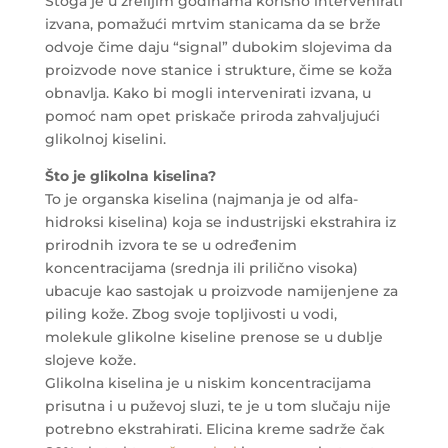
Stoga je u zrelijim godinama korisno intervenirati
izvana, pomažući mrtvim stanicama da se brže
odvoje čime daju “signal” dubokim slojevima da
proizvode nove stanice i strukture, čime se koža
obnavlja. Kako bi mogli intervenirati izvana, u
pomoć nam opet priskače priroda zahvaljujući
glikolnoj kiselini.
Što je glikolna kiselina?
To je organska kiselina (najmanja je od alfa-
hidroksi kiselina) koja se industrijski ekstrahira iz
prirodnih izvora te se u određenim
koncentracijama (srednja ili prilično visoka)
ubacuje kao sastojak u proizvode namijenjene za
piling kože. Zbog svoje topljivosti u vodi,
molekule glikolne kiseline prenose se u dublje
slojeve kože.
Glikolna kiselina je u niskim koncentracijama
prisutna i u puževoj sluzi, te je u tom slučaju nije
potrebno ekstrahirati. Elicina kreme sadrže čak