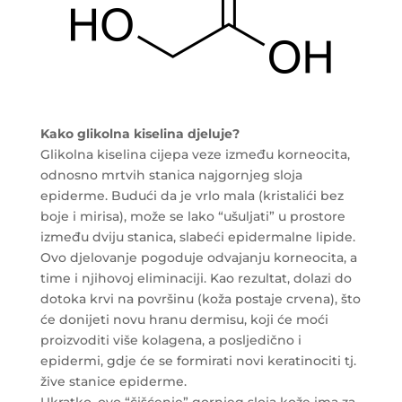
Kako glikolna kiselina djeluje?
Glikolna kiselina cijepa veze između korneocita,
odnosno mrtvih stanica najgornjeg sloja
epiderme. Budući da je vrlo mala (kristalići bez
boje i mirisa), može se lako “ušuljati” u prostore
između dviju stanica, slabeći epidermalne lipide.
Ovo djelovanje pogoduje odvajanju korneocita, a
time i njihovoj eliminaciji. Kao rezultat, dolazi do
dotoka krvi na površinu (koža postaje crvena), što
će donijeti novu hranu dermisu, koji će moći
proizvoditi više kolagena, a posljedično i
epidermi, gdje će se formirati novi keratinociti tj.
žive stanice epiderme.
Ukratko, ovo “čišćenje” gornjeg sloja kože ima za