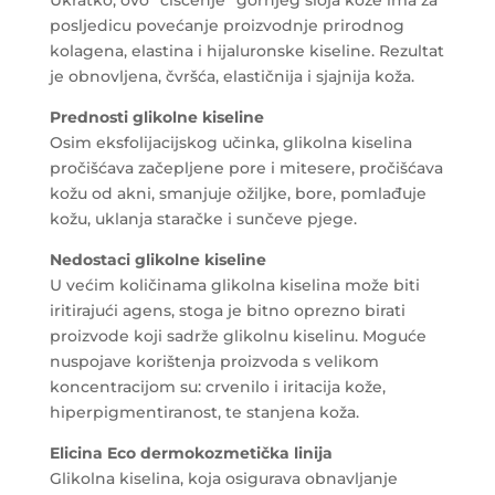
posljedicu povećanje proizvodnje prirodnog
kolagena, elastina i hijaluronske kiseline. Rezultat
je obnovljena, čvršća, elastičnija i sjajnija koža.
Prednosti glikolne kiseline
Osim eksfolijacijskog učinka, glikolna kiselina
pročišćava začepljene pore i mitesere, pročišćava
kožu od akni, smanjuje ožiljke, bore, pomlađuje
kožu, uklanja staračke i sunčeve pjege.
Nedostaci glikolne kiseline
U većim količinama glikolna kiselina može biti
iritirajući agens, stoga je bitno oprezno birati
proizvode koji sadrže glikolnu kiselinu. Moguće
nuspojave korištenja proizvoda s velikom
koncentracijom su: crvenilo i iritacija kože,
hiperpigmentiranost, te stanjena koža.
Elicina Eco dermokozmetička linija
Glikolna kiselina, koja osigurava obnavljanje