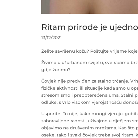
Ritam prirode je ujedno 
13/12/2021
Želite savršenu kožu? Poštujte vrijeme koje
Živimo u užurbanom svijetu, sve radimo brz
gdje žurimo?
Čovjek nije predviđen za stalno trčanje. Vrhu
fizičke aktivnosti ili situacije kada smo u 
stresom smo i preopterećena uma. Stalni pr
odluke, s vrlo visokom vjerojatnošću donoš
Usporite! To nije, kako mnogi vjeruju, gubi
zaboravljene radosti, uživajmo u dječjem smi
objavimo na drušvenim mrežama. Kao što pri
oseke, tako i svaki čovjek treba svoj ritam, 