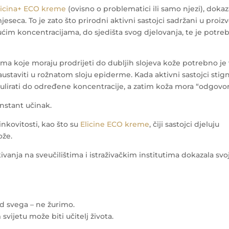
licina+ ECO kreme
(ovisno o problematici ili samo njezi), dokaz
seca. To je zato što prirodni aktivni sastojci sadržani u proiz
ućim koncentracijama, do sjedišta svog djelovanja, te je potre
rima koje moraju prodrijeti do dubljih slojeva kože potrebno je 
staviti u rožnatom sloju epiderme. Kada aktivni sastojci stig
lirati do određene koncentracije, a zatim koža mora “odgovori
instant učinak.
nkovitosti, kao što su
Elicine ECO kreme
, čiji sastojci djeluju
ože.
tivanja na sveučilištima i istraživačkim institutima dokazala svo
od svega – ne žurimo.
ijetu može biti učitelj života.