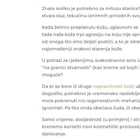
Znate koliko je potrebno za mitozu stanice? 
stvara sluz, tekućinu iznimnih prirodnih svo
Kada želimo preplanulu kožu, uglavnom se u 
tada naša koža trpi agresiju na koju nije s
od onoga što smo željeli postići, a to je zdr
najomraženiji znakovi starenja kože.
U potrazi za rješenjima, svakodnevno smo 
“na granici stvarnosti” (kao kreme od kojih bo
moguće?
Da bi se bore ili druge
nepravilnosti kože
ub
dogodilo, potrebno je vremensko razdoblj
mora pokrenuti niz regenerativnih mehaniz
ignorirati. Pa tko onda obećava čuda, ili o
Samo vrijeme, dosljednost (u primjeni) i str
krenemo koristiti novi kozmetički proizvod,
djelovanje.