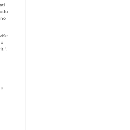
ati
vodu
bno
više
nu
ti”.
ju