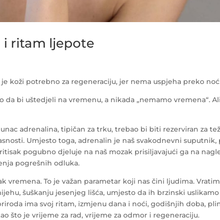
i ritam ljepote
 je koži potrebno za regeneraciju, jer nema uspjeha preko noći
o da bi uštedjeli na vremenu, a nikada „nemamo vremena“. Ali
nac adrenalina, tipičan za trku, trebao bi biti rezerviran za te
opasnosti. Umjesto toga, adrenalin je naš svakodnevni suputnik,
itisak pogubno djeluje na naš mozak prisiljavajući ga na nagl
enja pogrešnih odluka.
tak vremena. To je važan parametar koji nas čini ljudima. Vrati
jehu, šuškanju jesenjeg lišća, umjesto da ih brzinski uslikamo 
roda ima svoj ritam, izmjenu dana i noći, godišnjih doba, pli
kao što je vrijeme za rad, vrijeme za odmor i regeneraciju.