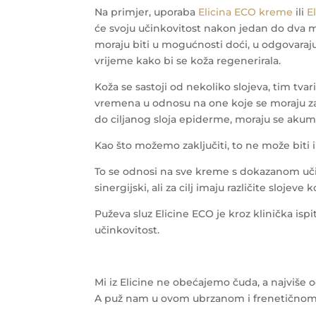
Na primjer, uporaba
Elicina ECO kreme
ili
E
će svoju učinkovitost nakon jedan do dva mje
moraju biti u mogućnosti doći, u odgovaraj
vrijeme kako bi se koža regenerirala.
Koža se sastoji od nekoliko slojeva, tim tva
vremena u odnosu na one koje se moraju zau
do ciljanog sloja epiderme, moraju se akumu
Kao što možemo zaključiti, to ne može biti 
To se odnosi na sve kreme s dokazanom uči
sinergijski, ali za cilj imaju različite slojeve k
Puževa sluz Elicine ECO je kroz klinička ispi
učinkovitost.
Mi iz Elicine ne obećajemo čuda, a najviše 
A puž nam u ovom ubrzanom i frenetičnom sv