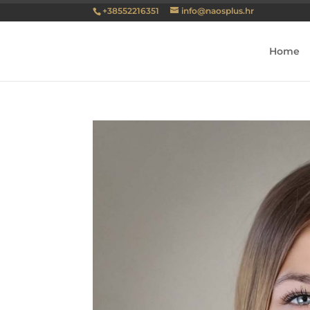
+38552216351
info@naosplus.hr
Home