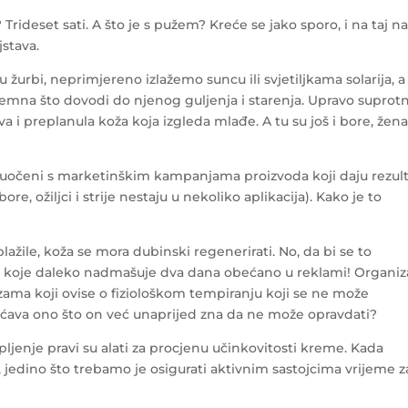
Trideset sati. A što je s pužem? Kreće se jako sporo, i na taj n
jstava.
žurbi, neprimjereno izlažemo suncu ili svjetiljkama solarija, a
premna što dovodi do njenog guljenja i starenja. Upravo suprot
ava i preplanula koža koja izgleda mlađe. A tu su još i bore, že
suočeni s marketinškim kampanjama proizvoda koji daju rezul
re, ožiljci i strije nestaju u nekoliko aplikacija). Kako je to
lažile, koža se mora dubinski regenerirati. No, da bi se to
e koje daleko nadmašuje dva dana obećano u reklami! Organi
ama koji ovise o fiziološkom tempiranju koji se ne može
bećava ono što on već unaprijed zna da ne može opravdati?
pljenje pravi su alati za procjenu učinkovitosti kreme. Kada
 jedino što trebamo je osigurati aktivnim sastojcima vrijeme z