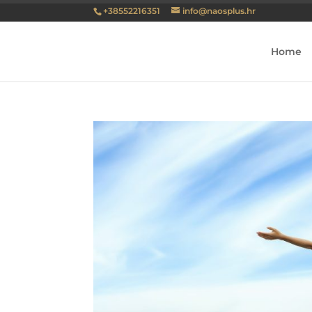
+38552216351
info@naosplus.hr
Home