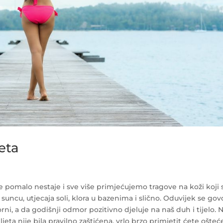
eta
že pomalo nestaje i sve više primjećujemo tragove na koži koji 
 suncu, utjecaja soli, klora u bazenima i slično. Oduvijek se gov
i, a da godišnji odmor pozitivno djeluje na naš duh i tijelo. N
jeta nije bila pravilno zaštićena, vrlo brzo primjetit ćete ošteć