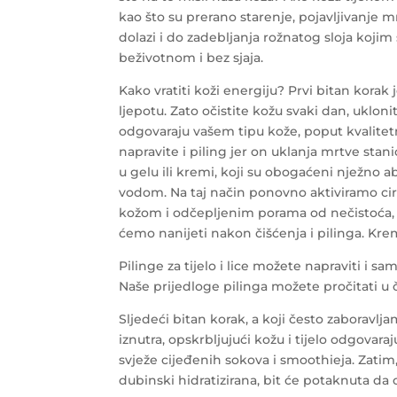
kao što su prerano starenje, pojavljivanje mrl
dolazi i do zadebljanja rožnatog sloja kojim s
beživotnom i bez sjaja.
Kako vratiti koži energiju? Prvi bitan korak
ljepotu. Zato očistite kožu svaki dan, uklon
odgovaraju vašem tipu kože, poput kvalitetn
napravite i piling jer on uklanja mrtve sta
u gelu ili kremi, koji su obogaćeni nježno 
vodom. Na taj način ponovno aktiviramo ci
kožom i odčepljenim porama od nečistoća, 
ćemo nanijeti nakon čišćenja i pilinga. Kre
Pilinge za tijelo i lice možete napraviti i s
Naše prijedloge pilinga možete pročitati u
Sljedeći bitan korak, a koji često zaboravljam
iznutra, opskrbljujući kožu i tijelo odgova
svježe cijeđenih sokova i smoothieja. Zatim,
dubinski hidratizirana, bit će potaknuta da 