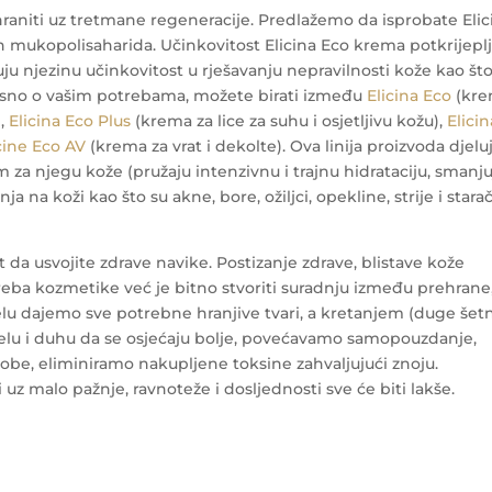
ahraniti uz tretmane regeneracije. Predlažemo da isprobate Elic
 mukopolisaharida. Učinkovitost Elicina Eco krema potkrijepl
ju njezinu učinkovitost u rješavanju nepravilnosti kože kao što
. Ovisno o vašim potrebama, možete birati između
Elicina Eco
(kr
),
Elicina Eco Plus
(krema za lice za suhu i osjetljivu kožu),
Elicin
cine Eco AV
(krema za vrat i dekolte). Ova linija proizvoda djelu
om za njegu kože (pružaju intenzivnu i trajnu hidrataciju, smanj
a na koži kao što su akne, bore, ožiljci, opekline, strije i stara
t da usvojite zdrave navike. Postizanje zdrave, blistave kože
reba kozmetike već je bitno stvoriti suradnju između prehrane
elu dajemo sve potrebne hranjive tvari, a kretanjem (duge šet
jelu i duhu da se osjećaju bolje, povećavamo samopouzdanje,
be, eliminiramo nakupljene toksine zahvaljujući znoju.
 uz malo pažnje, ravnoteže i dosljednosti sve će biti lakše.