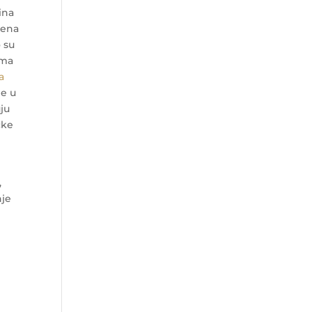
ina
jena
 su
ema
a
je u
uju
čke
,
nje