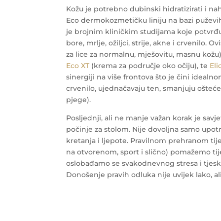
Kožu je potrebno dubinski hidratizirati i n
Eco dermokozmetičku liniju na bazi puževih
je brojnim kliničkim studijama koje potvrđu
bore, mrlje, ožiljci, strije, akne i crvenilo
za lice za normalnu, mješovitu, masnu kožu
Eco XT
(krema za područje oko očiju), te
Eli
sinergiji na više frontova što je čini idealn
crvenilo, ujednačavaju ten, smanjuju oštećenj
pjege).
Posljednji, ali ne manje važan korak je savje
počinje za stolom. Nije dovoljna samo upot
kretanja i ljepote. Pravilnom prehranom tij
na otvorenom, sport i slično) pomažemo ti
oslobađamo se svakodnevnog stresa i tjesko
Donošenje pravih odluka nije uvijek lako, ali