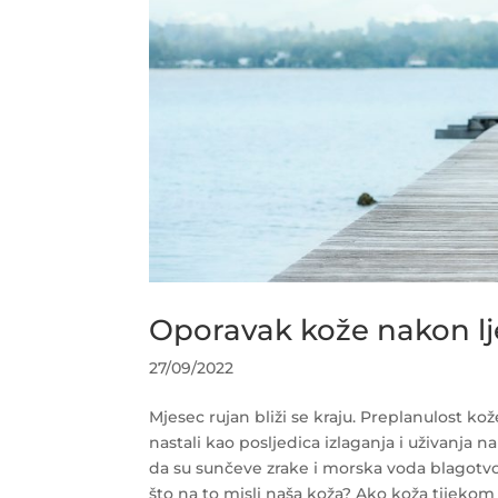
Oporavak kože nakon lj
27/09/2022
Mjesec rujan bliži se kraju. Preplanulost ko
nastali kao posljedica izlaganja i uživanja na
da su sunčeve zrake i morska voda blagotvorn
što na to misli naša koža? Ako koža tijekom l