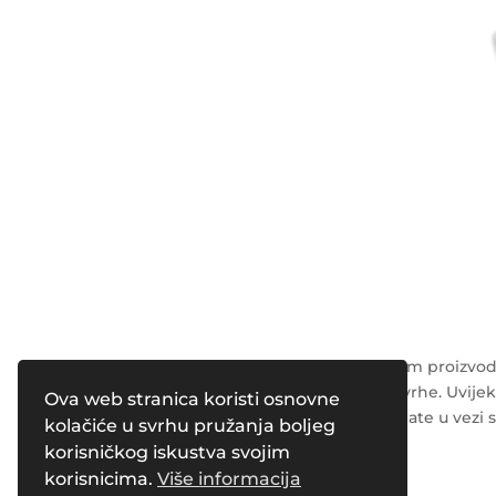
Napomena: Podaci o kozmetičkim proizvodi
su isključivo u opće obrazovne svrhe. Uvijek
Ova web stranica koristi osnovne
radnika o svim pitanjima koja imate u vezi 
kolačiće u svrhu pružanja boljeg
korisničkog iskustva svojim
Powered by
Pleasure Magazines
korisnicima.
Više informacija