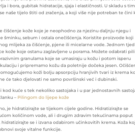
ja i bora, gubitak hidratacije, sjaja i elastičnosti. U skladu s ti
e naše tijelo štiti od zračenja, a koji više nije potreban te čini
 je čišćenje kože koje je neophodno za njezinu daljnju njegu i
ite šminku, sebum i ostala onečišćenja. Koristite proizvode koji
og mlijeka za čišćenje, pjene ili micelarne vode.
Jednom tje
nice kože koje ostanu zaglavljene u porama. Možete odabrati pil
abrazivnim granulama koje se umasiraju u kožu i potom isperu
rkulaciju i pripremamo kožu da poletnije dočeka jesen. Očišć
omogućujemo koži bolju apsorpciju hranjivih tvari iz krema k
me će tako djelovati ne samo površinski već i dubinski.
ami kod kuće s tek nekoliko sastojaka i u par jednostavnih sastoj
 članku –
Pilingom do lijepe kože
o, je hidratizirajte se tijekom cijele godine. Hidratizirajte se
rajućom količinom vode, ali i drugim zdravim tekućinama poput
 hidratizirajte se i izvana odabirom učinkovitih krema. Koža koj
obnovi svoje vitalne funkcije.