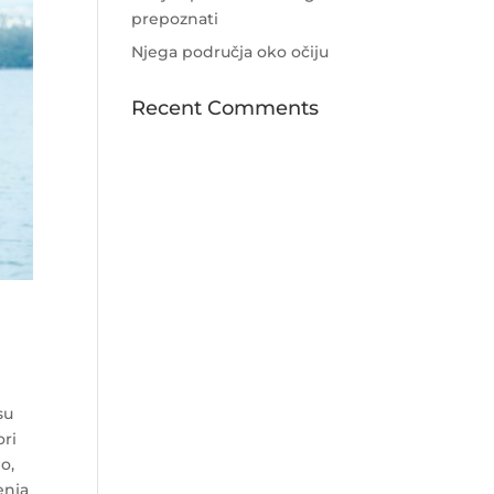
prepoznati
Njega područja oko očiju
Recent Comments
su
ori
o,
enja