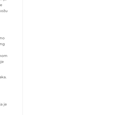
me
 kožu
dno
ing
enom
oje
aka.
a je