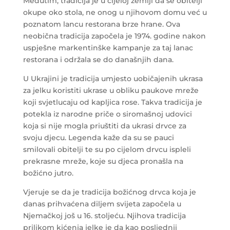
Međutim, tradicija je u cijeloj zemlji da se obitelji
okupe oko stola, ne onog u njihovom domu već u
poznatom lancu restorana brze hrane. Ova
neobična tradicija započela je 1974. godine nakon
uspješne markentinške kampanje za taj lanac
restorana i održala se do današnjih dana.
U Ukrajini je tradicija umjesto uobičajenih ukrasa
za jelku koristiti ukrase u obliku paukove mreže
koji svjetlucaju od kapljica rose. Takva tradicija je
potekla iz narodne priče o siromašnoj udovici
koja si nije mogla priuštiti da ukrasi drvce za
svoju djecu. Legenda kaže da su se pauci
smilovali obitelji te su po cijelom drvcu ispleli
prekrasne mreže, koje su djeca pronašla na
božićno jutro.
Vjeruje se da je tradicija božićnog drvca koja je
danas prihvaćena diljem svijeta započela u
Njemačkoj još u 16. stoljeću. Njihova tradicija
prilikom kićenja jelke je da kao posljednji