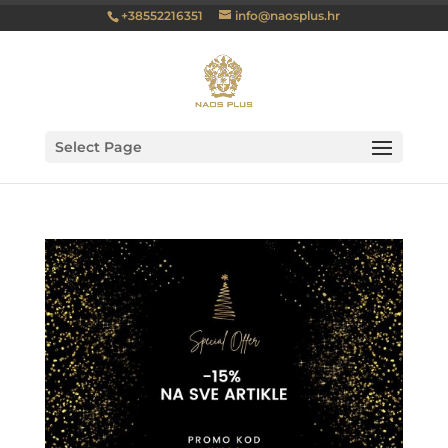
+38552216351
info@naosplus.hr
Select Page