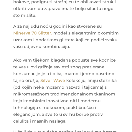
bokove, podignuti stražnjicu te oblikovati struk i
otkriti vam da zapravo imate bolju siluetu nego
što mislite.
A za najluđu noć u godini kao stvorene su
Minerva 70 Glitter,
model s elegantnim okomitim
uzorkom i dodatkom glittera koji će podići svaku
vašu odjevnu kombinaciju.
Ako vam tijekom blagdana popuste sve kočnice
te vas ulovi grižnja savjesti zbog pretjerane
konzumacije jela i pića, imamo i jedno posebno
tajno oružje,
Silver Wave
kolekciju, liniju steznika
(od kojih neke možemo nazvati i tajicama) s
mikromasažnom trodimenzionalnom tkaninom
koja kombinira inovativne niti i modernu
tehnologiju s mekoćom, praktičnošću i
elegancijom, a sve to u svrhu borbe protiv
celulita i masnih naslaga.