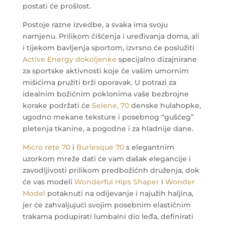
postati će prošlost.
Postoje razne izvedbe, a svaka ima svoju
namjenu. Prilikom čišćenja i uređivanja doma, ali
i tijekom bavljenja sportom, izvrsno će poslužiti
Active Energy dokoljenke
specijalno dizajnirane
za sportske aktivnosti koje će vašim umornim
mišićima pružiti brži oporavak.
U potrazi za
idealnim božićnim poklonima vaše bezbrojne
korake podržati će
Selene, 70
denske hulahopke,
ugodno mekane teksture i posebnog “gušćeg”
pletenja tkanine, a pogodne i za hladnije dane.
Micro rete 70
i
Burlesque 70
s elegantnim
uzorkom mreže dati će vam dašak elegancije i
zavodljivosti prilikom predbožićnh druženja, dok
će vas modeli
Wonderful Hips Shaper
i
Wonder
Model
potaknuti na odijevanje i najužih haljina,
jer će zahvaljujući svojim posebnim elastičnim
trakama podupirati lumbalni dio leđa, definirati