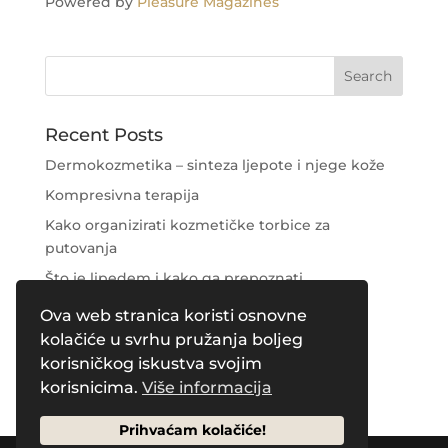
Powered by
Pleasure Magazines
Recent Posts
Dermokozmetika – sinteza ljepote i njege kože
Kompresivna terapija
Kako organizirati kozmetičke torbice za
putovanja
Što je lipedem i kako ga prepoznati
Njega područja oko očiju
Ova web stranica koristi osnovne
kolačiće u svrhu pružanja boljeg
Recent Comments
korisničkog iskustva svojim
korisnicima.
Više informacija
Prihvaćam kolačiće!