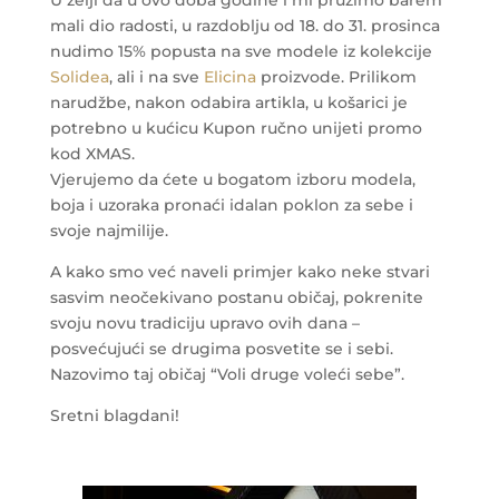
U želji da u ovo doba godine i mi pružimo barem
mali dio radosti, u razdoblju od 18. do 31. prosinca
nudimo 15% popusta na sve modele iz kolekcije
Solidea
, ali i na sve
Elicina
proizvode. Prilikom
narudžbe, nakon odabira artikla, u košarici je
potrebno u kućicu Kupon ručno unijeti promo
kod XMAS.
Vjerujemo da ćete u bogatom izboru modela,
boja i uzoraka pronaći idalan poklon za sebe i
svoje najmilije.
A kako smo već naveli primjer kako neke stvari
sasvim neočekivano postanu običaj, pokrenite
svoju novu tradiciju upravo ovih dana –
posvećujući se drugima posvetite se i sebi.
Nazovimo taj običaj “Voli druge voleći sebe”.
Sretni blagdani!