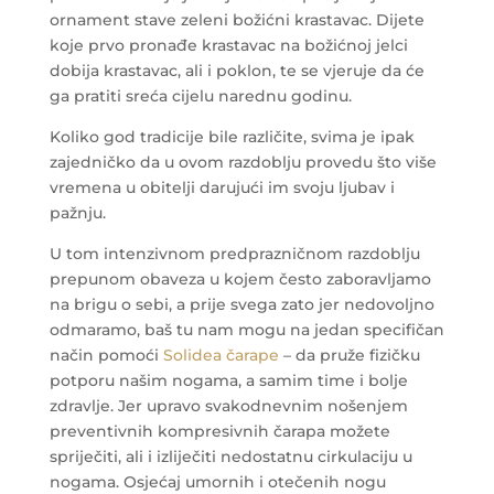
ornament stave zeleni božićni krastavac. Dijete
koje prvo pronađe krastavac na božićnoj jelci
dobija krastavac, ali i poklon, te se vjeruje da će
ga pratiti sreća cijelu narednu godinu.
Koliko god tradicije bile različite, svima je ipak
zajedničko da u ovom razdoblju provedu što više
vremena u obitelji darujući im svoju ljubav i
pažnju.
U tom intenzivnom predprazničnom razdoblju
prepunom obaveza u kojem često zaboravljamo
na brigu o sebi, a prije svega zato jer nedovoljno
odmaramo, baš tu nam mogu na jedan specifičan
način pomoći
Solidea čarape
– da pruže fizičku
potporu našim nogama, a samim time i bolje
zdravlje. Jer upravo svakodnevnim nošenjem
preventivnih kompresivnih čarapa možete
spriječiti, ali i izliječiti nedostatnu cirkulaciju u
nogama. Osjećaj umornih i otečenih nogu