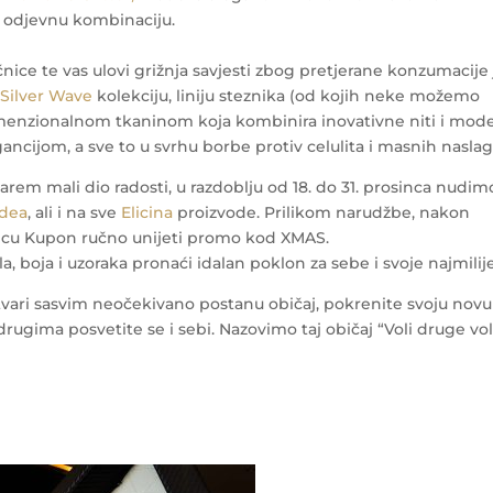
u odjevnu kombinaciju.
ce te vas ulovi grižnja savjesti zbog pretjerane konzumacije 
,
Silver Wave
kolekciju, liniju steznika (od kojih neke možemo
imenzionalnom tkaninom koja kombinira inovativne niti i mod
ncijom, a sve to u svrhu borbe protiv celulita i masnih naslag
arem mali dio radosti, u razdoblju od 18. do 31. prosinca nudim
idea
, ali i na sve
Elicina
proizvode. Prilikom narudžbe, nakon
kućicu Kupon ručno unijeti promo kod XMAS.
boja i uzoraka pronaći idalan poklon za sebe i svoje najmilije
vari sasvim neočekivano postanu običaj, pokrenite svoju novu
drugima posvetite se i sebi. Nazovimo taj običaj “Voli druge vo