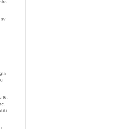
mira
 svi
gla
cu
 16.
ac.
titi
u