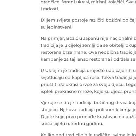
grančice, šareni ukrasi, mirisni kolačići. Sv
i radosti.
Diljem svijeta postoje različiti božićni običaj
su jedinstveni.
Na primjer, Božić u Japanu nije nacionalni 
tradicija je u cijeloj zemlji da se obitelj
restorana brze hrane. Ova neobična tradici
kampanje za taj lanac restorana i održala s
U Ukrajini je tradicija umjesto uobičajenih 
svjetlucaju od kapljica rose. Takva tradicija
priuštiti da ukrasi drvce za svoju djecu. Leg
ispleli prekrasne mreže, koje su djeca prona
Vjeruje se da je tradicija božićnog drvca ko
stoljeću. Njihova tradicija prilikom kićenja 
Dijete koje prvo pronađe krastavac na božićno
sreća cijelu narednu godinu.
Koliko god tradicije bile različite, svima j