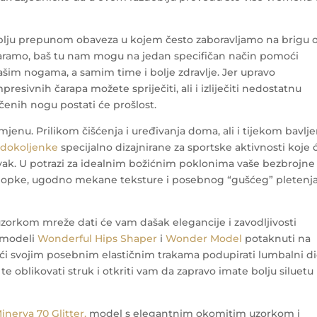
lju prepunom obaveza u kojem često zaboravljamo na brigu 
dmaramo, baš tu nam mogu na jedan specifičan način pomoći
ašim nogama, a samim time i bolje zdravlje. Jer upravo
ivnih čarapa možete spriječiti, ali i izliječiti nedostatnu
čenih nogu postati će prošlost.
jenu. Prilikom čišćenja i uređivanja doma, ali i tijekom bavlje
 dokoljenke
specijalno dizajnirane za sportske aktivnosti koje 
vak.
U potrazi za idealnim božićnim poklonima vaše bezbrojne
opke, ugodno mekane teksture i posebnog “gušćeg” pletenj
zorkom mreže dati će vam dašak elegancije i zavodljivosti
 modeli
Wonderful Hips Shaper
i
Wonder Model
potaknuti na
jujući svojim posebnim elastičnim trakama podupirati lumbalni d
 te oblikovati struk i otkriti vam da zapravo imate bolju siluetu
inerva 70 Glitter,
model s elegantnim okomitim uzorkom i