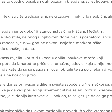
e nas to uvodi u poseban duh božićnih blagdana, svijet ljubavi, 
i. Neki su više tradicionalni, neki zabavni, neki vrlo neobični, ali
blagdan jer tek oko 1% stanovništva čine kršćani. Međutim,
i okupe oko stola, ne onog u njihovom domu već u poznatom lancu
ja započela je 1974. godine nakon uspješne markentinške
e do današnjih dana.
ukrasa za jelku koristiti ukrase u obliku paukove mreže koji
 je potekla iz narodne priče o siromašnoj udovici koja si nije mo
enda kaže da su se pauci smilovali obitelji te su po cijelom drv
šla na božićno jutro.
ja je danas prihvaćena diljem svijeta započela u Njemačkoj još u
jelke je da kao posljednji ornament stave zeleni božićni krastav
j jelci dobija krastavac, ali i poklon, te se vjeruje da će ga pra
e ipak zajedničko da u ovom razdoblju provedu što više vremena 