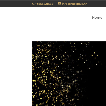
+38552216351
info@naosplus.hr
Home