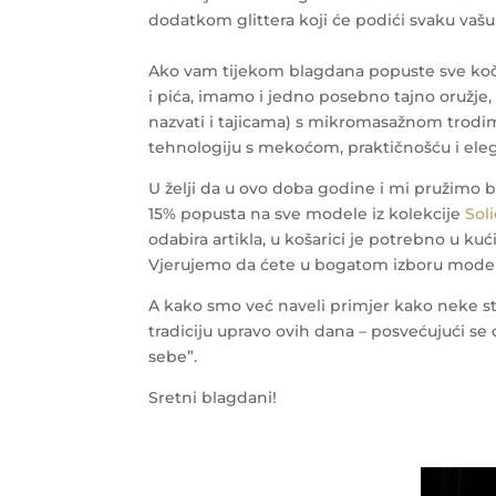
dodatkom glittera koji će podići svaku vaš
Ako vam tijekom blagdana popuste sve kočni
i pića, imamo i jedno posebno tajno oružje
nazvati i tajicama) s mikromasažnom trod
tehnologiju s mekoćom, praktičnošću i elega
U želji da u ovo doba godine i mi pružimo b
15% popusta na sve modele iz kolekcije
Sol
odabira artikla, u košarici je potrebno u 
Vjerujemo da ćete u bogatom izboru modela, 
A kako smo već naveli primjer kako neke st
tradiciju upravo ovih dana – posvećujući se 
sebe”.
Sretni blagdani!