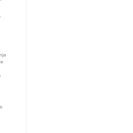
o
nja
će
a
io