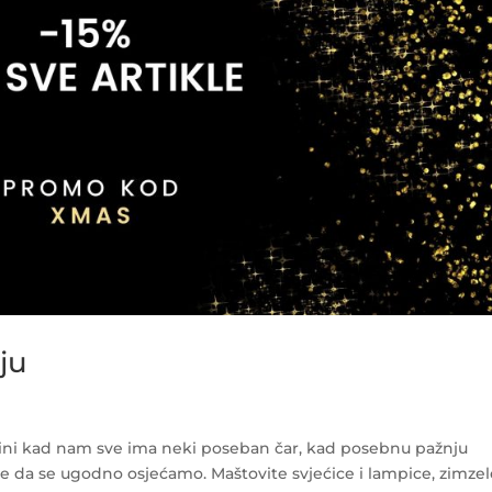
ju
ini kad nam sve ima neki poseban čar, kad posebnu pažnju
 da se ugodno osjećamo. Maštovite svjećice i lampice, zimze