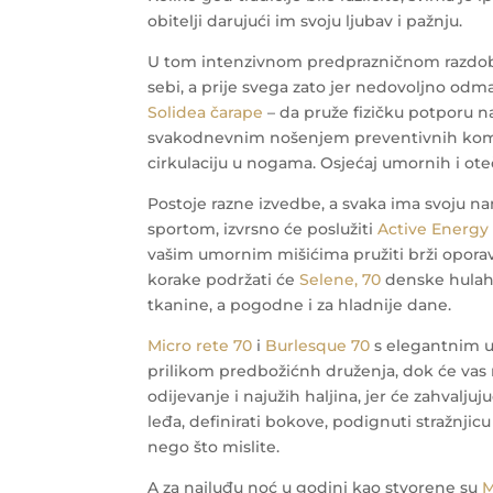
obitelji darujući im svoju ljubav i pažnju.
U tom intenzivnom predprazničnom razdob
sebi, a prije svega zato jer nedovoljno o
Solidea čarape
– da pruže fizičku potporu n
svakodnevnim nošenjem preventivnih kompres
cirkulaciju u nogama. Osjećaj umornih i ote
Postoje razne izvedbe, a svaka ima svoju nam
sportom, izvrsno će poslužiti
Active Energy
vašim umornim mišićima pružiti brži opora
korake podržati će
Selene, 70
denske hulah
tkanine, a pogodne i za hladnije dane.
Micro rete 70
i
Burlesque 70
s elegantnim u
prilikom predbožićnh druženja, dok će vas
odijevanje i najužih haljina, jer će zahval
leđa, definirati bokove, podignuti stražnjicu
nego što mislite.
A za najluđu noć u godini kao stvorene su
M