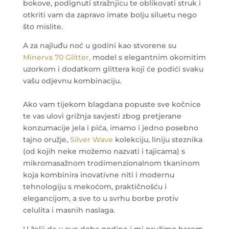
bokove, podignuti stražnjicu te oblikovati struk i
otkriti vam da zapravo imate bolju siluetu nego
što mislite.
A za najluđu noć u godini kao stvorene su
Minerva 70 Glitter,
model s elegantnim okomitim
uzorkom i dodatkom glittera koji će podići svaku
vašu odjevnu kombinaciju.
Ako vam tijekom blagdana popuste sve kočnice
te vas ulovi grižnja savjesti zbog pretjerane
konzumacije jela i pića, imamo i jedno posebno
tajno oružje,
Silver Wave
kolekciju, liniju steznika
(od kojih neke možemo nazvati i tajicama) s
mikromasažnom trodimenzionalnom tkaninom
koja kombinira inovativne niti i modernu
tehnologiju s mekoćom, praktičnošću i
elegancijom, a sve to u svrhu borbe protiv
celulita i masnih naslaga.