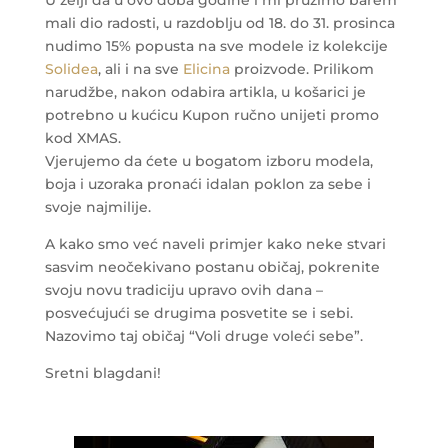
U želji da u ovo doba godine i mi pružimo barem
mali dio radosti, u razdoblju od 18. do 31. prosinca
nudimo 15% popusta na sve modele iz kolekcije
Solidea
, ali i na sve
Elicina
proizvode. Prilikom
narudžbe, nakon odabira artikla, u košarici je
potrebno u kućicu Kupon ručno unijeti promo
kod XMAS.
Vjerujemo da ćete u bogatom izboru modela,
boja i uzoraka pronaći idalan poklon za sebe i
svoje najmilije.
A kako smo već naveli primjer kako neke stvari
sasvim neočekivano postanu običaj, pokrenite
svoju novu tradiciju upravo ovih dana –
posvećujući se drugima posvetite se i sebi.
Nazovimo taj običaj “Voli druge voleći sebe”.
Sretni blagdani!