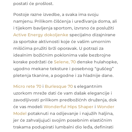
postati će prošlost.
Postoje razne izvedbe, a svaka ima svoju
namjenu. Prilikom čišćenja i uređivanja doma, ali
i tijekom bavljenja sportom, izvrsno će poslužiti
Active Energy dokoljenke
specijalno dizajnirane
za sportske aktivnosti koje će vašim umornim
mišićima pružiti brži oporavak.
U potrazi za
idealnim božićnim poklonima vaše bezbrojne
korake podržati će
Selene, 70
denske hulahopke,
ugodno mekane teksture i posebnog “gušćeg”
pletenja tkanine, a pogodne i za hladnije dane.
Micro rete 70
i
Burlesque 70
s elegantnim
uzorkom mreže dati će vam dašak elegancije i
zavodljivosti prilikom predbožićnh druženja, dok
će vas modeli
Wonderful Hips Shaper
i
Wonder
Model
potaknuti na odijevanje i najužih haljina,
jer će zahvaljujući svojim posebnim elastičnim
trakama podupirati lumbalni dio leđa, definirati