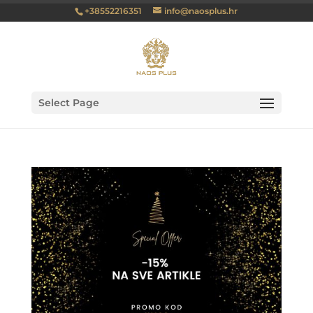
+38552216351
info@naosplus.hr
Select Page