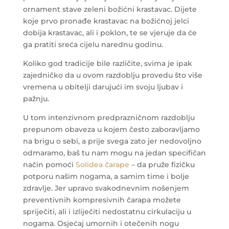
ornament stave zeleni božićni krastavac. Dijete
koje prvo pronađe krastavac na božićnoj jelci
dobija krastavac, ali i poklon, te se vjeruje da će
ga pratiti sreća cijelu narednu godinu.
Koliko god tradicije bile različite, svima je ipak
zajedničko da u ovom razdoblju provedu što više
vremena u obitelji darujući im svoju ljubav i
pažnju.
U tom intenzivnom predprazničnom razdoblju
prepunom obaveza u kojem često zaboravljamo
na brigu o sebi, a prije svega zato jer nedovoljno
odmaramo, baš tu nam mogu na jedan specifičan
način pomoći
Solidea čarape
– da pruže fizičku
potporu našim nogama, a samim time i bolje
zdravlje. Jer upravo svakodnevnim nošenjem
preventivnih kompresivnih čarapa možete
spriječiti, ali i izliječiti nedostatnu cirkulaciju u
nogama. Osjećaj umornih i otečenih nogu