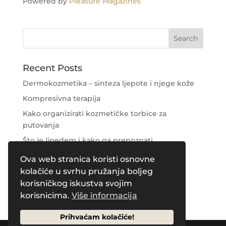
Powered by
Pleasure Magazines
Recent Posts
Dermokozmetika – sinteza ljepote i njege kože
Kompresivna terapija
Kako organizirati kozmetičke torbice za
putovanja
Što je lipedem i kako ga prepoznati
Njega područja oko očiju
Ova web stranica koristi osnovne
kolačiće u svrhu pružanja boljeg
Recent Comments
korisničkog iskustva svojim
korisnicima.
Više informacija
Prihvaćam kolačiće!