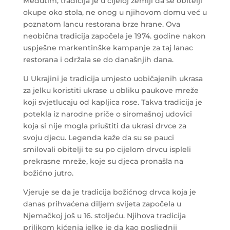
Međutim, tradicija je u cijeloj zemlji da se obitelji
okupe oko stola, ne onog u njihovom domu već u
poznatom lancu restorana brze hrane. Ova
neobična tradicija započela je 1974. godine nakon
uspješne markentinške kampanje za taj lanac
restorana i održala se do današnjih dana.
U Ukrajini je tradicija umjesto uobičajenih ukrasa
za jelku koristiti ukrase u obliku paukove mreže
koji svjetlucaju od kapljica rose. Takva tradicija je
potekla iz narodne priče o siromašnoj udovici
koja si nije mogla priuštiti da ukrasi drvce za
svoju djecu. Legenda kaže da su se pauci
smilovali obitelji te su po cijelom drvcu ispleli
prekrasne mreže, koje su djeca pronašla na
božićno jutro.
Vjeruje se da je tradicija božićnog drvca koja je
danas prihvaćena diljem svijeta započela u
Njemačkoj još u 16. stoljeću. Njihova tradicija
prilikom kićenja jelke je da kao posljednji