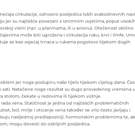
ćaja cirkulacije, odnosno posljedica loših svakodnevnih navi
ruju jer su najčešće povezani s iznimnim uvjetima, poput visoki
orskoj visini (npr. u planinama, ili u avionu). Otečenost obično
ajevima može biti ugrožena i cirkulacija ruku, krvi i limfe. Um
ituje se kao osjećaj trnaca u rukama pogotovo tijekom dugih
oblem jer noge podupiru naše tijelo tijekom cijelog dana. Čes
više sati. Natečene noge rezultat su dugo provedenog vremena 
 za stolom, čekate u redovima ili tijekom vožnje.
rada vena. Statičnost je jedna od najčešćih problematičnih
ost, bol, mrlje i oticanje vena također se vrlo često javljaju i
isuju nasljednoj predispoziciji, hormonskim problemima te, a
om, mogu dovesti do ozbiljnih posljedica.