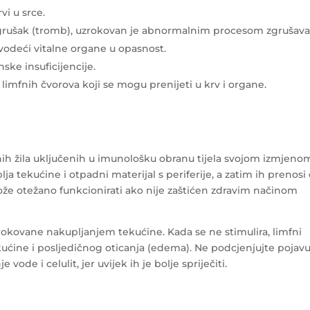
vi u srce.
grušak (tromb), uzrokovan je abnormalnim procesom zgrušava
 dovodeći vitalne organe u opasnost.
ske insuficijencije.
i limfnih čvorova koji se mogu prenijeti u krv i organe.
fnih žila uključenih u imunološku obranu tijela svojom izmjenom
a tekućine i otpadni materijal s periferije, a zatim ih prenosi
že otežano funkcionirati ako nije zaštićen zdravim načinom
rokovane nakupljanjem tekućine. Kada se ne stimulira, limfni
kućine i posljedičnog oticanja (edema). Ne podcjenjujte pojav
 vode i celulit, jer uvijek ih je bolje spriječiti.