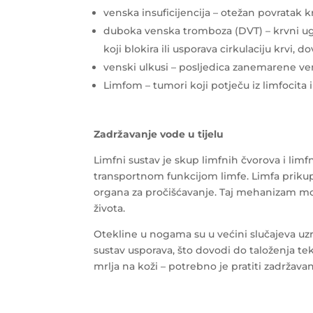
venska insuficijencija – otežan povratak kr
duboka venska tromboza (DVT) – krvni u
koji blokira ili usporava cirkulaciju krvi,
venski ulkusi – posljedica zanemarene ven
Limfom – tumori koji potječu iz limfocita 
Zadržavanje vode u tijelu
Limfni sustav je skup limfnih čvorova i lim
transportnom funkcijom limfe. Limfa prikuplj
organa za pročišćavanje. Taj mehanizam mo
života.
Otekline u nogama su u većini slučajeva uz
sustav usporava, što dovodi do taloženja te
mrlja na koži – potrebno je pratiti zadržavanje