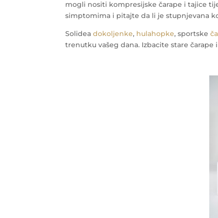
mogli nositi kompresijske čarape i tajice ti
simptomima i pitajte da li je stupnjevana k
Solidea
dokoljenke
,
hulahopke
, sportske
č
trenutku vašeg dana. Izbacite stare čarape i 