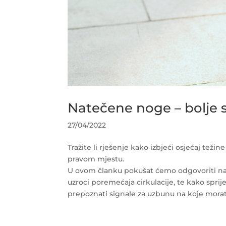
Natečene noge – bolje spr
27/04/2022
Tražite li rješenje kako izbjeći osjećaj teži
pravom mjestu.
U ovom članku pokušat ćemo odgovoriti na ni
uzroci poremećaja cirkulacije, te kako spri
prepoznati signale za uzbunu na koje morate 