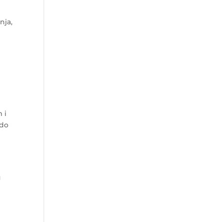
nja,
 i
 do
u