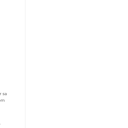
,
r sa
nom
e