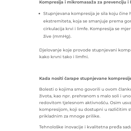
Kompresija i mikromasaža za prevenciju i l
Stupnjevana kompresija je sila koju čine h
ekstremiteta, koja se smanjuje prema go
cirkulacija krvi i limfe. Kompresija se m
žive (mmHg).
Djelovanje koje provode stupnjevani kompresi
kako krvni tako i limfni.
Kada nositi čarape stupnjevane kompresij
Bolesti o kojima smo govorili u ovom člank
života, kao npr. prehranom s malo soli i un
redovitom tjelesnom aktivnošću. Osim usva
kompresijom, koji su dostupni u različitim 
prikladnim za mnoge prilike.
Tehnološke inovacije i kvalitetna pređa s