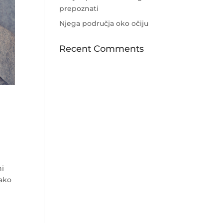
prepoznati
Njega područja oko očiju
Recent Comments
ni
kako
.