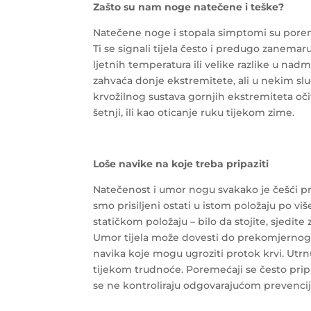
Zašto su nam noge natečene i teške?
Natečene noge i stopala simptomi su poreme
Ti se signali tijela često i predugo zanema
ljetnih temperatura ili velike razlike u nadm
zahvaća donje ekstremitete, ali u nekim sluč
krvožilnog sustava gornjih ekstremiteta oč
šetnji, ili kao oticanje ruku tijekom zime.
Loše navike na koje treba pripaziti
Natečenost i umor nogu svakako je češći pr
smo prisiljeni ostati u istom položaju po 
statičkom položaju – bilo da stojite, sjedite
Umor tijela može dovesti do prekomjernog 
navika koje mogu ugroziti protok krvi. Utrnul
tijekom trudnoće. Poremećaji se često prip
se ne kontroliraju odgovarajućom prevencij