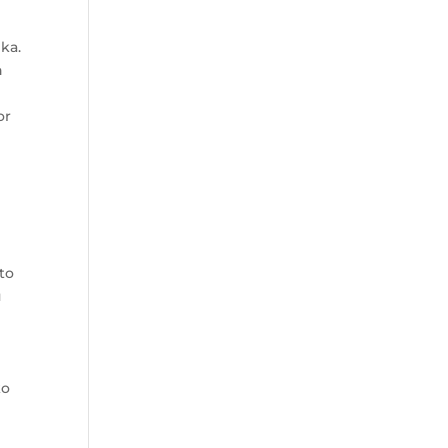
ka.
h
or
to
u
ko