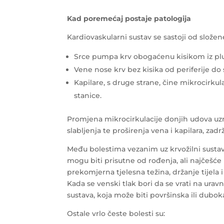
Kad poremećaj postaje patologija
Kardiovaskularni sustav se sastoji od složen
Srce pumpa krv obogaćenu kisikom iz pluć
Vene nose krv bez kisika od periferije do 
Kapilare, s druge strane, čine mikrocirku
stanice.
Promjena mikrocirkulacije donjih udova uzrok
slabljenja te proširenja vena i kapilara, zadr
Među bolestima vezanim uz krvožilni sustav
mogu biti prisutne od rođenja, ali najčešće
prekomjerna tjelesna težina, držanje tijela 
Kada se venski tlak bori da se vrati na urav
sustava, koja može biti površinska ili dubok
Ostale vrlo česte bolesti su: