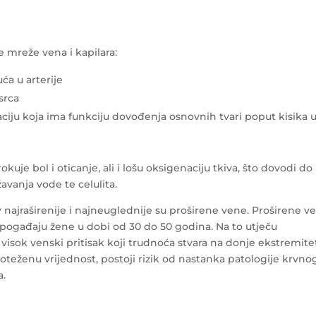
e mreže vena i kapilara:
a u arterije
srca
laciju koja ima funkciju dovođenja osnovnih tvari poput kisika 
uje bol i oticanje, ali i lošu oksigenaciju tkiva, što dovodi do
žavanja vode te celulita.
 najraširenije i najneuglednije su proširene vene. Proširene v
 pogađaju žene u dobi od 30 do 50 godina. Na to utječu
i visok venski pritisak koji trudnoća stvara na donje ekstremite
noteženu vrijednost, postoji rizik od nastanka patologije krvno
a.