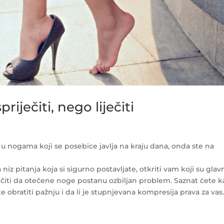
iječiti, nego liječiti
ne u nogama koji se posebice javlja na kraju dana, onda ste na
z pitanja koja si sigurno postavljate, otkriti vam koji su glav
ječiti da otečene noge postanu ozbiljan problem. Saznat ćete 
obratiti pažnju i da li je stupnjevana kompresija prava za vas