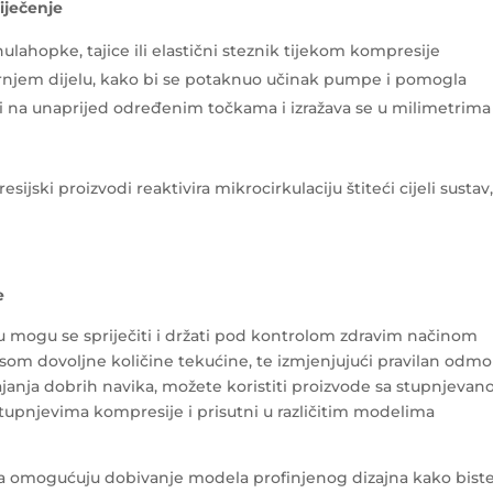
iječenje
ulahopke, tajice ili elastični steznik tijekom kompresije
rnjem dijelu, kako bi se potaknuo učinak pumpe i pomogla
jeri na unaprijed određenim točkama i izražava se u milimetrima
jski proizvodi reaktivira mikrocirkulaciju štiteći cijeli sustav
e
u mogu se spriječiti i držati pod kontrolom zdravim načinom
osom dovoljne količine tekućine, te izmjenjujući pravilan odmo
janja dobrih navika, možete koristiti proizvode sa stupnjeva
stupnjevima kompresije i prisutni u različitim modelima
ada omogućuju dobivanje modela profinjenog dizajna kako bist