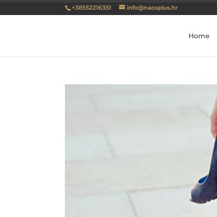
+38552216351
info@naosplus.hr
Home