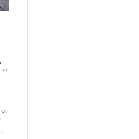
ni
kako
.
ka.
h
or