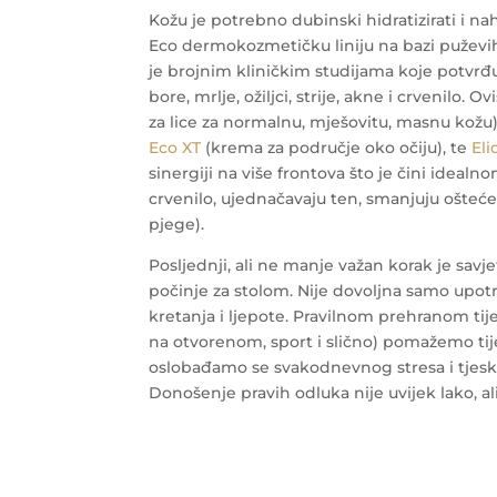
Kožu je potrebno dubinski hidratizirati i n
Eco dermokozmetičku liniju na bazi puževih
je brojnim kliničkim studijama koje potvrđu
bore, mrlje, ožiljci, strije, akne i crvenilo
za lice za normalnu, mješovitu, masnu kožu
Eco XT
(krema za područje oko očiju), te
Eli
sinergiji na više frontova što je čini idealn
crvenilo, ujednačavaju ten, smanjuju oštećenj
pjege).
Posljednji, ali ne manje važan korak je savje
počinje za stolom. Nije dovoljna samo upot
kretanja i ljepote. Pravilnom prehranom tij
na otvorenom, sport i slično) pomažemo ti
oslobađamo se svakodnevnog stresa i tjesko
Donošenje pravih odluka nije uvijek lako, ali