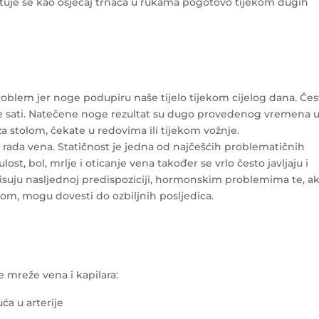
ituje se kao osjećaj trnaca u rukama pogotovo tijekom dugih
oblem jer noge podupiru naše tijelo tijekom cijelog dana. Čes
više sati. Natečene noge rezultat su dugo provedenog vremena 
 za stolom, čekate u redovima ili tijekom vožnje.
rada vena. Statičnost je jedna od najčešćih problematičnih
ost, bol, mrlje i oticanje vena također se vrlo često javljaju i
isuju nasljednoj predispoziciji, hormonskim problemima te, a
om, mogu dovesti do ozbiljnih posljedica.
e mreže vena i kapilara:
a u arterije