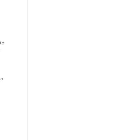
to
u
ko