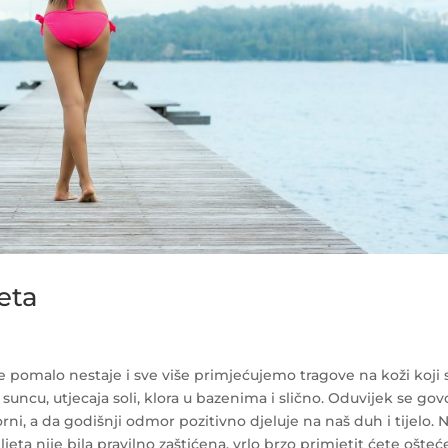
eta
že pomalo nestaje i sve više primjećujemo tragove na koži koji 
 suncu, utjecaja soli, klora u bazenima i slično. Oduvijek se gov
i, a da godišnji odmor pozitivno djeluje na naš duh i tijelo. N
jeta nije bila pravilno zaštićena, vrlo brzo primjetit ćete ošteć