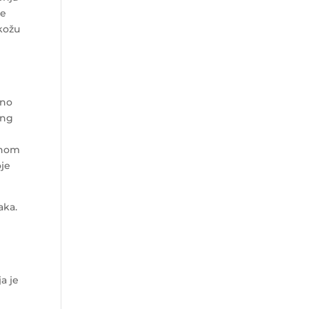
me
 kožu
dno
ing
enom
oje
aka.
a je