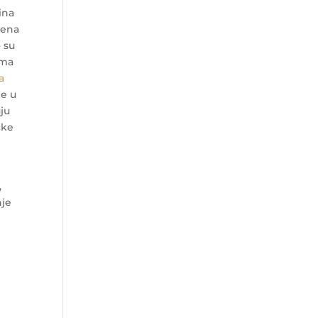
ina
jena
 su
ema
a
je u
uju
čke
,
nje