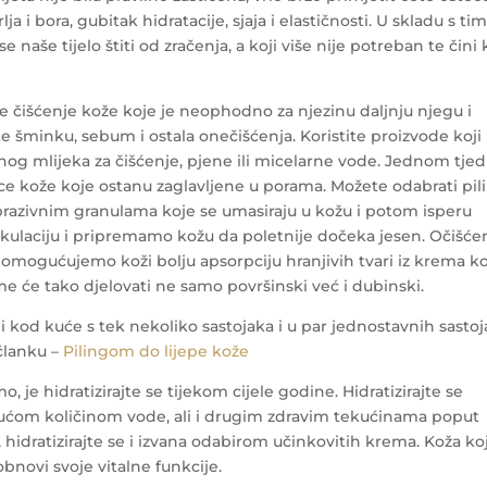
ja i bora, gubitak hidratacije, sjaja i elastičnosti. U skladu s ti
e naše tijelo štiti od zračenja, a koji više nije potreban te čini
 je čišćenje kože koje je neophodno za njezinu daljnju njegu i
ite šminku, sebum i ostala onečišćenja. Koristite proizvode koji
og mlijeka za čišćenje, pjene ili micelarne vode.
Jednom tje
nice kože koje ostanu zaglavljene u porama. Možete odabrati pil
abrazivnim granulama koje se umasiraju u kožu i potom isperu
rkulaciju i pripremamo kožu da poletnije dočeka jesen. Očišć
omogućujemo koži bolju apsorpciju hranjivih tvari iz krema k
me će tako djelovati ne samo površinski već i dubinski.
ami kod kuće s tek nekoliko sastojaka i u par jednostavnih sastoj
 članku –
Pilingom do lijepe kože
o, je hidratizirajte se tijekom cijele godine. Hidratizirajte se
rajućom količinom vode, ali i drugim zdravim tekućinama poput
 hidratizirajte se i izvana odabirom učinkovitih krema. Koža koj
obnovi svoje vitalne funkcije.