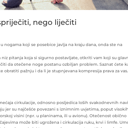
iječiti, nego liječiti
ne u nogama koji se posebice javlja na kraju dana, onda ste na
z pitanja koja si sigurno postavljate, otkriti vam koji su glav
ječiti da otečene noge postanu ozbiljan problem. Saznat ćete 
obratiti pažnju i da li je stupnjevana kompresija prava za vas
ćaja cirkulacije, odnosno posljedica loših svakodnevnih navi
ruju jer su najčešće povezani s iznimnim uvjetima, poput visoki
orskoj visini (npr. u planinama, ili u avionu). Otečenost obično
ajevima može biti ugrožena i cirkulacija ruku, krvi i limfe. Um