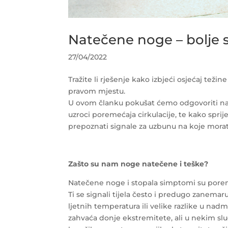
Natečene noge – bolje spr
27/04/2022
Tražite li rješenje kako izbjeći osjećaj teži
pravom mjestu.
U ovom članku pokušat ćemo odgovoriti na ni
uzroci poremećaja cirkulacije, te kako spri
prepoznati signale za uzbunu na koje morate 
Zašto su nam noge natečene i teške?
Natečene noge i stopala simptomi su poreme
Ti se signali tijela često i predugo zanema
ljetnih temperatura ili velike razlike u nadm
zahvaća donje ekstremitete, ali u nekim sluč