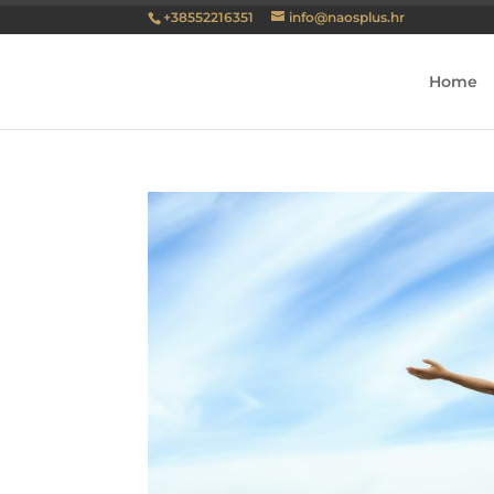
+38552216351
info@naosplus.hr
Home