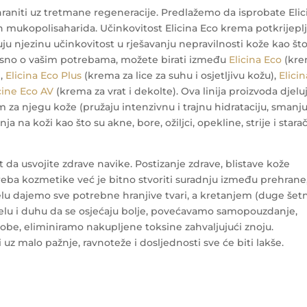
ahraniti uz tretmane regeneracije. Predlažemo da isprobate Elic
 mukopolisaharida. Učinkovitost Elicina Eco krema potkrijepl
ju njezinu učinkovitost u rješavanju nepravilnosti kože kao što
. Ovisno o vašim potrebama, možete birati između
Elicina Eco
(kr
),
Elicina Eco Plus
(krema za lice za suhu i osjetljivu kožu),
Elicin
cine Eco AV
(krema za vrat i dekolte). Ova linija proizvoda djelu
om za njegu kože (pružaju intenzivnu i trajnu hidrataciju, smanj
a na koži kao što su akne, bore, ožiljci, opekline, strije i stara
t da usvojite zdrave navike. Postizanje zdrave, blistave kože
reba kozmetike već je bitno stvoriti suradnju između prehrane
elu dajemo sve potrebne hranjive tvari, a kretanjem (duge šet
jelu i duhu da se osjećaju bolje, povećavamo samopouzdanje,
be, eliminiramo nakupljene toksine zahvaljujući znoju.
 uz malo pažnje, ravnoteže i dosljednosti sve će biti lakše.