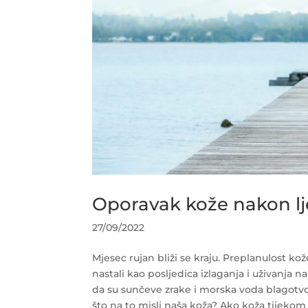
Oporavak kože nakon lj
27/09/2022
Mjesec rujan bliži se kraju. Preplanulost ko
nastali kao posljedica izlaganja i uživanja na
da su sunčeve zrake i morska voda blagotvorn
što na to misli naša koža? Ako koža tijekom l