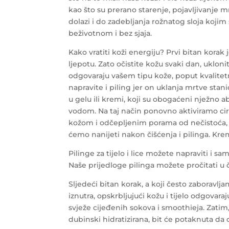
kao što su prerano starenje, pojavljivanje mrl
dolazi i do zadebljanja rožnatog sloja kojim s
beživotnom i bez sjaja.
Kako vratiti koži energiju? Prvi bitan korak
ljepotu. Zato očistite kožu svaki dan, uklon
odgovaraju vašem tipu kože, poput kvalitetn
napravite i piling jer on uklanja mrtve sta
u gelu ili kremi, koji su obogaćeni nježno 
vodom. Na taj način ponovno aktiviramo ci
kožom i odčepljenim porama od nečistoća, 
ćemo nanijeti nakon čišćenja i pilinga. Kre
Pilinge za tijelo i lice možete napraviti i s
Naše prijedloge pilinga možete pročitati u
Sljedeći bitan korak, a koji često zaboravljam
iznutra, opskrbljujući kožu i tijelo odgova
svježe cijeđenih sokova i smoothieja. Zatim,
dubinski hidratizirana, bit će potaknuta da 