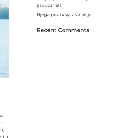
prepoznati
Njega područja oko očiju
Recent Comments
su
ori
o,
enja