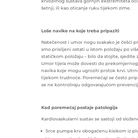
krvožilnog sustava gornjih ekstremiteta oč
šetnji, ili kao oticanje ruku tijekom zime.
Loše navike na koje treba pripaziti
Natečenost i umor nogu svakako je češći pr
smo prisiljeni ostati u istom položaju po 
statičkom položaju – bilo da stojite, sjedite
Umor tijela može dovesti do prekomjernog 
navika koje mogu ugroziti protok krvi. Utrnul
tijekom trudnoće. Poremećaji se često prip
se ne kontroliraju odgovarajućom prevencij
Kad poremećaj postaje patologija
Kardiovaskularni sustav se sastoji od složen
Srce pumpa krv obogaćenu kisikom iz pluć