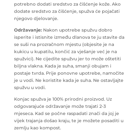
potrebno dodati sredstvo za čišćenje kože. Ako
dodate sredstvo za čišćenje, spužva će pojačati
njegovo djelovanje.
Održavanje:
Nakon upotrebe spužvu dobro
isperite i istisnite između dlanova te ju stavite da
se suši na prozračnom mjestu (objesite je na
kukicu u kupatilu, končić za vješanje već je na
spužvici). Ne cijedite spužvu jer to može oštetiti
biljna vlakna. Kada je suha, smanji obujam i
postaje tvrda. Prije ponovne upotrebe, namočite
je u vodi. Ne koristite kada je suha. Ne ostavljajte
spužvu u vodi.
Konjac spužva je 100% prirodni proizvod. Uz
odgovarajuće održavanje može trajati 2-3
mjeseca. Kad se počne raspadati znači da joj je
vijek trajanja došao kraju, te je možete posaditi u
zemlju kao kompost.