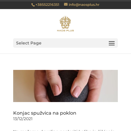
+38552216351
info@naosplus.hr
Select Page
Konjac spužvica na poklon
13/12/2021