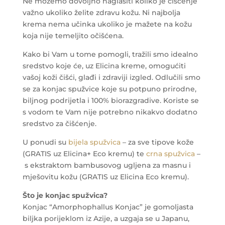
Ne možemo dovoljno naglasiti koliko je čišćenje
važno ukoliko želite zdravu kožu. Ni najbolja
krema nema učinka ukoliko je mažete na kožu
koja nije temeljito očišćena.
Kako bi Vam u tome pomogli, tražili smo idealno
sredstvo koje će, uz Elicina kreme, omogućiti
vašoj koži čišći, glađi i zdraviji izgled. Odlučili smo
se za konjac spužvice koje su potpuno prirodne,
biljnog podrijetla i 100% biorazgradive. Koriste se
s vodom te Vam nije potrebno nikakvo dodatno
sredstvo za čišćenje.
U ponudi su
bijela spužvica
– za sve tipove kože
(GRATIS uz Elicina+ Eco kremu) te
crna spužvica
–
s ekstraktom bambusovog ugljena za masnu i
mješovitu kožu (GRATIS uz Elicina Eco kremu).
Što je konjac spužvica?
Konjac “Amorphophallus Konjac” je gomoljasta
biljka porijeklom iz Azije, a uzgaja se u Japanu,