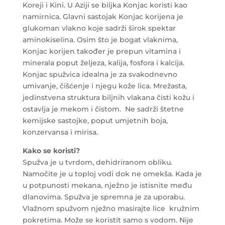
Koreji i Kini. U Aziji se biljka Konjac koristi kao
namirnica. Glavni sastojak Konjac korijena je
glukoman vlakno koje sadrži širok spektar
aminokiselina. Osim što je bogat vlaknima,
Konjac korijen također je prepun vitamina i
minerala poput željeza, kalija, fosfora i kalcija.
Konjac spužvica idealna je za svakodnevno
umivanje, čišćenje i njegu kože lica. Mrežasta,
jedinstvena struktura biljnih vlakana čisti kožu i
ostavlja je mekom i čistom. Ne sadrži štetne
kemijske sastojke, poput umjetnih boja,
konzervansa i mirisa.
Kako se koristi?
Spužva je u tvrdom, dehidriranom obliku.
Namočite je u toploj vodi dok ne omekša. Kada je
u potpunosti mekana, nježno je istisnite među
dlanovima. Spužva je spremna je za uporabu.
Vlažnom spužvom nježno masirajte lice kružnim
pokretima. Može se koristit samo s vodom. Nije