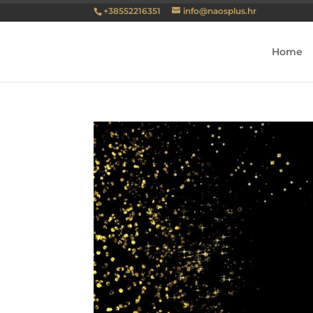
+38552216351
info@naosplus.hr
Home