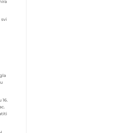
mira
 svi
gla
cu
 16.
ac.
titi
u