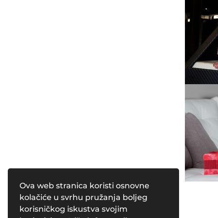
Ova web stranica koristi osnovne
kolačiće u svrhu pružanja boljeg
korisničkog iskustva svojim
Powered by
Pleasure Magazines