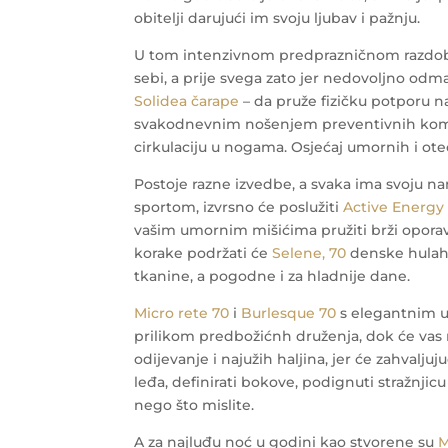
obitelji darujući im svoju ljubav i pažnju.
U tom intenzivnom predprazničnom razdob
sebi, a prije svega zato jer nedovoljno o
Solidea čarape
– da pruže fizičku potporu n
svakodnevnim nošenjem preventivnih kompres
cirkulaciju u nogama. Osjećaj umornih i ote
Postoje razne izvedbe, a svaka ima svoju nam
sportom, izvrsno će poslužiti
Active Energy
vašim umornim mišićima pružiti brži opora
korake podržati će
Selene, 70
denske hulah
tkanine, a pogodne i za hladnije dane.
Micro rete 70
i
Burlesque 70
s elegantnim u
prilikom predbožićnh druženja, dok će vas
odijevanje i najužih haljina, jer će zahval
leđa, definirati bokove, podignuti stražnjicu
nego što mislite.
A za najluđu noć u godini kao stvorene su
M