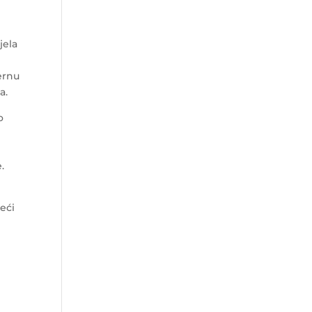
jela
ernu
a.
o
.
leći