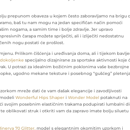
lju prepunom obaveza u kojem često zaboravljamo na brigu 
dmaramo, baš tu nam mogu na jedan specifičan način pomoći
ašim nogama, a samim time i bolje zdravlje. Jer upravo
ivnih čarapa možete spriječiti, ali i izliječiti nedostatnu
čenih nogu postati će prošlost.
jenu. Prilikom čišćenja i uređivanja doma, ali i tijekom bavlje
 dokoljenke
specijalno dizajnirane za sportske aktivnosti koje 
vak.
U potrazi za idealnim božićnim poklonima vaše bezbrojne
opke, ugodno mekane teksture i posebnog “gušćeg” pletenj
zorkom mreže dati će vam dašak elegancije i zavodljivosti
 modeli
Wonderful Hips Shaper
i
Wonder Model
potaknuti na
jujući svojim posebnim elastičnim trakama podupirati lumbalni d
 te oblikovati struk i otkriti vam da zapravo imate bolju siluetu
inerva 70 Glitter,
model s elegantnim okomitim uzorkom i