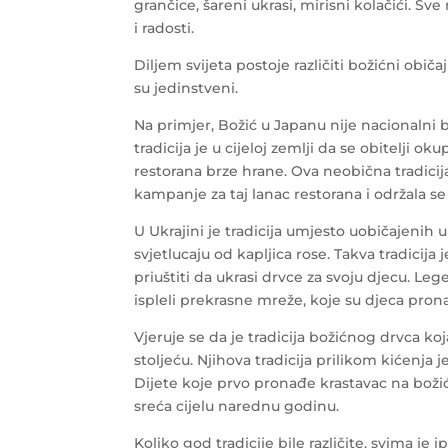
grančice, šareni ukrasi, mirisni kolačići. Sv
i radosti.
Diljem svijeta postoje različiti božićni običaj
su jedinstveni.
Na primjer, Božić u Japanu nije nacionalni 
tradicija je u cijeloj zemlji da se obitelj
restorana brze hrane. Ova neobična tradici
kampanje za taj lanac restorana i održala s
U Ukrajini je tradicija umjesto uobičajenih 
svjetlucaju od kapljica rose. Takva tradicija
priuštiti da ukrasi drvce za svoju djecu. Leg
ispleli prekrasne mreže, koje su djeca prona
Vjeruje se da je tradicija božićnog drvca ko
stoljeću. Njihova tradicija prilikom kićenja 
Dijete koje prvo pronađe krastavac na božićno
sreća cijelu narednu godinu.
Koliko god tradicije bile različite, svima j