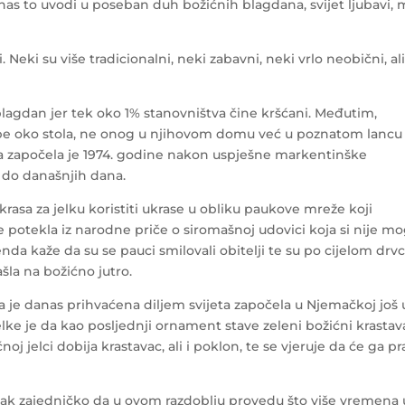
e nas to uvodi u poseban duh božićnih blagdana, svijet ljubavi, 
i. Neki su više tradicionalni, neki zabavni, neki vrlo neobični, ali
blagdan jer tek oko 1% stanovništva čine kršćani. Međutim,
i okupe oko stola, ne onog u njihovom domu već u poznatom lancu
ja započela je 1974. godine nakon uspješne markentinške
e do današnjih dana.
ukrasa za jelku koristiti ukrase u obliku paukove mreže koji
 je potekla iz narodne priče o siromašnoj udovici koja si nije mo
enda kaže da su se pauci smilovali obitelji te su po cijelom drv
šla na božićno jutro.
ja je danas prihvaćena diljem svijeta započela u Njemačkoj još u
jelke je da kao posljednji ornament stave zeleni božićni krastav
j jelci dobija krastavac, ali i poklon, te se vjeruje da će ga pra
e ipak zajedničko da u ovom razdoblju provedu što više vremena 