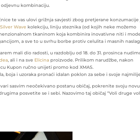
u odjevnu kombinaciju.
ce te vas ulovi grižnja savjesti zbog pretjerane konzumacije 
,
Silver Wave
kolekciju, liniju steznika (od kojih neke možemo
imenzionalnom tkaninom koja kombinira inovativne niti i mod
ncijom, a sve to u svrhu borbe protiv celulita i masnih naslag
arem mali dio radosti, u razdoblju od 18. do 31. prosinca nudim
idea
, ali i na sve
Elicina
proizvode. Prilikom narudžbe, nakon
kućicu Kupon ručno unijeti promo kod XMAS.
boja i uzoraka pronaći idalan poklon za sebe i svoje najmilije
vari sasvim neočekivano postanu običaj, pokrenite svoju novu
drugima posvetite se i sebi. Nazovimo taj običaj “Voli druge vo