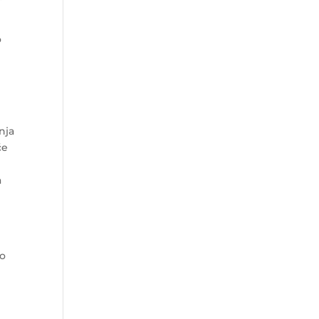
o
nja
će
a
io