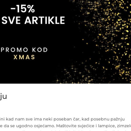
ju
ini kad nam sve ima neki poseban čar, kad posebnu pažnju
 da se ugodno osjećamo. Maštovite svjećice i lampice, zimze