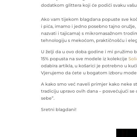
dodatkom glittera koji će podići svaku vaš
Ako vam tijekom blagdana popuste sve kočni
i pića, imamo i jedno posebno tajno oružje
nazvati i tajicama) s mikromasažnom trod
tehnologiju s mekoćom, praktičnošću i elega
U želji da u ovo doba godine i mi pružimo b
15% popusta na sve modele iz kolekcije
Sol
odabira artikla, u košarici je potrebno u 
Vjerujemo da ćete u bogatom izboru modela, 
A kako smo već naveli primjer kako neke st
tradiciju upravo ovih dana – posvećujući se 
sebe”.
Sretni blagdani!