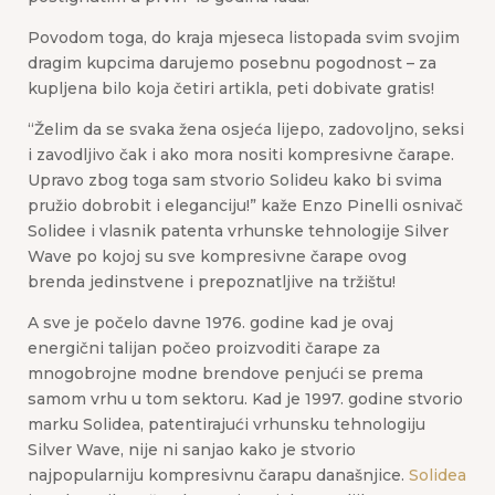
Povodom toga, do kraja mjeseca listopada svim svojim
dragim kupcima darujemo posebnu pogodnost – za
kupljena bilo koja četiri artikla, peti dobivate gratis!
“Želim da se svaka žena osjeća lijepo, zadovoljno, seksi
i zavodljivo čak i ako mora nositi kompresivne čarape.
Upravo zbog toga sam stvorio Solideu kako bi svima
pružio dobrobit i eleganciju!” kaže Enzo Pinelli osnivač
Solidee i vlasnik patenta vrhunske tehnologije Silver
Wave po kojoj su sve kompresivne čarape ovog
brenda jedinstvene i prepoznatljive na tržištu!
A sve je počelo davne 1976. godine kad je ovaj
energični talijan počeo proizvoditi čarape za
mnogobrojne modne brendove penjući se prema
samom vrhu u tom sektoru. Kad je 1997. godine stvorio
marku Solidea, patentirajući vrhunsku tehnologiju
Silver Wave, nije ni sanjao kako je stvorio
najpopularniju kompresivnu čarapu današnjice.
Solidea