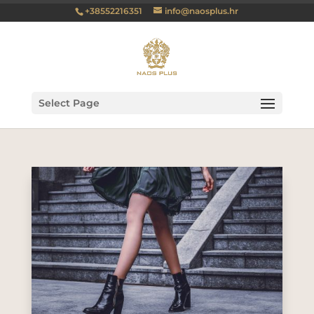
+38552216351
info@naosplus.hr
Select Page