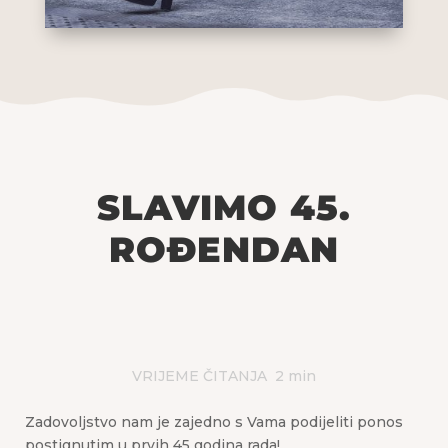
SLAVIMO 45.
ROĐENDAN
VRIJEME ČITANJA
2
min
Zadovoljstvo nam je zajedno s Vama podijeliti ponos
postignutim u prvih 45 godina rada!