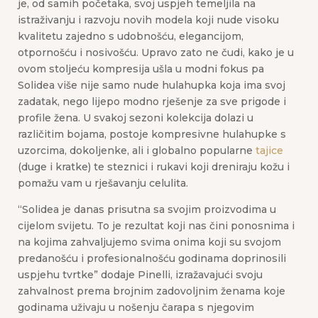
je, od samih početaka, svoj uspjeh temeljila na
istraživanju i razvoju novih modela koji nude visoku
kvalitetu zajedno s udobnošću, elegancijom,
otpornošću i nosivošću. Upravo zato ne čudi, kako je u
ovom stoljeću kompresija ušla u modni fokus pa
Solidea više nije samo nude hulahupka koja ima svoj
zadatak, nego lijepo modno rješenje za sve prigode i
profile žena. U svakoj sezoni kolekcija dolazi u
različitim bojama, postoje kompresivne hulahupke s
uzorcima, dokoljenke, ali i globalno popularne
tajice
(duge i kratke) te steznici i rukavi koji dreniraju kožu i
pomažu vam u rješavanju celulita.
“Solidea je danas prisutna sa svojim proizvodima u
cijelom svijetu. To je rezultat koji nas čini ponosnima i
na kojima zahvaljujemo svima onima koji su svojom
predanošću i profesionalnošću godinama doprinosili
uspjehu tvrtke” dodaje Pinelli, izražavajući svoju
zahvalnost prema brojnim zadovoljnim ženama koje
godinama uživaju u nošenju čarapa s njegovim