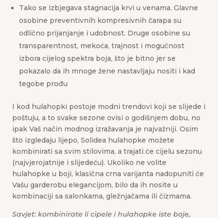
Tako se izbjegava stagnacija krvi u venama. Glavne
osobine preventivnih kompresivnih čarapa su
odlično prijanjanje i udobnost. Druge osobine su
transparentnost, mekoća, trajnost i mogućnost
izbora cijelog spektra boja, što je bitno jer se
pokazalo da ih mnoge žene nastavljaju nositi i kad
tegobe prođu
I kod hulahopki postoje modni trendovi koji se slijede i
poštuju, a to svake sezone ovisi o godišnjem dobu, no
ipak Vaš način modnog izražavanja je najvažniji. Osim
što izgledaju lijepo, Solidea hulahopke možete
kombinirati sa svim stilovima, a trajati će cijelu sezonu
(najvjerojatnije i slijedeću). Ukoliko ne volite
hulahopke u boji, klasična crna varijanta nadopuniti će
Vašu garderobu elegancijom, bilo da ih nosite u
kombinaciji sa salonkama, gležnjačama ili čizmama.
Savjet: kombinirate li cipele i hulahopke iste boje,