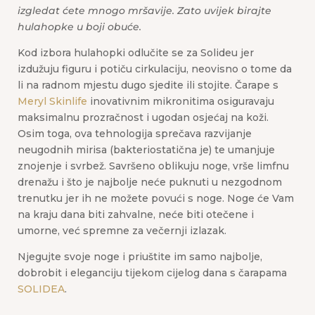
izgledat ćete mnogo mršavije. Zato uvijek birajte
hulahopke u boji obuće.
Kod izbora hulahopki odlučite se za Solideu jer
izdužuju figuru i potiču cirkulaciju, neovisno o tome da
li na radnom mjestu dugo sjedite ili stojite. Čarape s
Meryl Skinlife
inovativnim mikronitima osiguravaju
maksimalnu prozračnost i ugodan osjećaj na koži.
Osim toga, ova tehnologija sprečava razvijanje
neugodnih mirisa (bakteriostatična je) te umanjuje
znojenje i svrbež. Savršeno oblikuju noge, vrše limfnu
drenažu i što je najbolje neće puknuti u nezgodnom
trenutku jer ih ne možete povući s noge. Noge će Vam
na kraju dana biti zahvalne, neće biti otečene i
umorne, već spremne za večernji izlazak.
Njegujte svoje noge i priuštite im samo najbolje,
dobrobit i eleganciju tijekom cijelog dana s čarapama
SOLIDEA
.