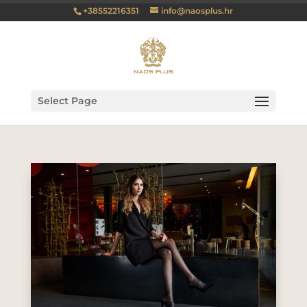
+38552216351
info@naosplus.hr
Select Page