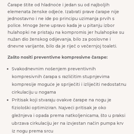
Čarape štite od hladnoće i jedan su od najboljih
elemenata ženske odjeće. Izabrati prave čarape nije
jednostavno i ne ide po principu uzimanja prvih s
police. Mnoge žene upravo kada je u pitanju izbor
hulahopki ne pristaju na kompromis jer hulahopke su
nužan dio ženskog odijevanja, bilo za poslovne i
dnevne varijante, bilo da je riječ o večernjoj toaleti.
Zašto nositi preventivne kompresivne čarape:
Svakodnevnim nošenjem preventivnih
kompresivnih čarapa s različitim stupnjevima
kompresije moguće je spriječiti i izliječiti nedostatnu
cirkulaciju u nogama
Pritisak koji stvaraju ovakve čarape na nogu je
fiziološki optimiziran. Najveći pritisak je oko
gležnjeva i opada prema natkoljenicama, što u praksi
ubrzava cirkulaciju jer na izvjestan način pumpa krv
iz nogu prema srcu