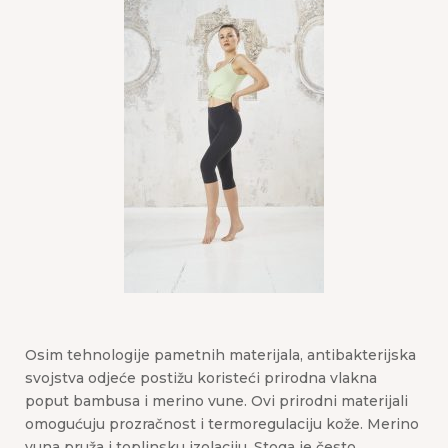
Osim tehnologije pametnih materijala, antibakterijska
svojstva odjeće postižu koristeći prirodna vlakna
poput bambusa i merino vune. Ovi prirodni materijali
omogućuju prozračnost i termoregulaciju kože. Merino
vuna pruža i toplinsku izolaciju. Stoga je često