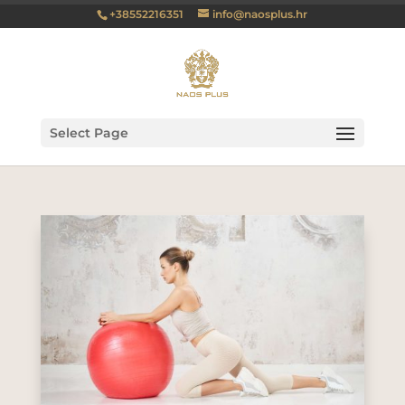
+38552216351
info@naosplus.hr
Select Page