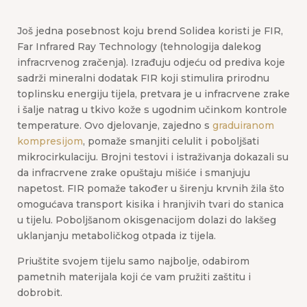
Još jedna posebnost koju brend Solidea koristi je FIR,
Far Infrared Ray Technology (tehnologija dalekog
infracrvenog zračenja). Izrađuju odjeću od prediva koje
sadrži mineralni dodatak FIR koji stimulira prirodnu
toplinsku energiju tijela, pretvara je u infracrvene zrake
i šalje natrag u tkivo kože s ugodnim učinkom kontrole
temperature. Ovo djelovanje, zajedno s
graduiranom
kompresijom
, pomaže smanjiti celulit i poboljšati
mikrocirkulaciju. Brojni testovi i istraživanja dokazali su
da infracrvene zrake opuštaju mišiće i smanjuju
napetost. FIR pomaže također u širenju krvnih žila što
omogućava transport kisika i hranjivih tvari do stanica
u tijelu. Poboljšanom okisgenacijom dolazi do lakšeg
uklanjanju metaboličkog otpada iz tijela.
Priuštite svojem tijelu samo najbolje, odabirom
pametnih materijala koji će vam pružiti zaštitu i
dobrobit.