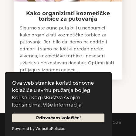
Kako organizirati kozmetičke
torbice za putovanja
Sigurno ste puno puta bili u nedoumici
kako organizirati kozmetičke torbice za
putovanja. Jer, bilo da idemo na godišnji
odmor ili samo na kratki predah preko
vikenda, kozmetičke torbice i neseseri
uvijek su neizostavan dodatak. Optimizirati
prtljagu s izborom odjeće,...
Ova web stranica koristi osnovne
kolačiće u svrhu pružanja boljeg
korisničkog iskustva svojim
korisnicima.
Više informacija
Prihvaćam kolačiće!
Designed by
Creative Pleasure Agency
| © 2026
Powered by WebsitePolicies
by Naos Plus