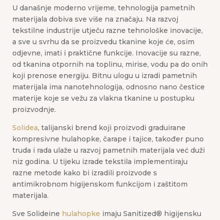
U današnje moderno vrijeme, tehnologija pametnih
materijala dobiva sve više na značaju. Na razvoj
tekstilne industrije utječu razne tehnološke inovacije,
a sve u svrhu da se proizvedu tkanine koje će, osim
odjevne, imati i praktične funkcije. Inovacije su razne,
od tkanina otpornih na toplinu, mirise, vodu pa do onih
koji prenose energiju. Bitnu ulogu u izradi pametnih
materijala ima nanotehnologija, odnosno nano čestice
materije koje se vežu za vlakna tkanine u postupku
proizvodnje.
Solidea
, talijanski brend koji proizvodi graduirane
kompresivne hulahopke, čarape i tajice, također puno
truda i rada ulaže u razvoj pametnih materijala već duži
niz godina. U tijeku izrade tekstila implementiraju
razne metode kako bi izradili proizvode s
antimikrobnom higijenskom funkcijom i zaštitom
materijala.
Sve Solideine
hulahopke
imaju Sanitized® higijensku