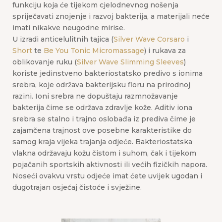
funkciju koja će tijekom cjelodnevnog nošenja
spriječavati znojenje i razvoj bakterija, a materijali neće
imati nikakve neugodne mirise.
U izradi anticelulitnih tajica (
Silver Wave Corsaro
i
Short
te
Be You Tonic Micromassage
) i rukava za
oblikovanje ruku (
Silver Wave Slimming Sleeves
)
koriste jedinstveno bakteriostatsko predivo s ionima
srebra, koje održava bakterijsku floru na prirodnoj
razini. Ioni srebra ne dopuštaju razmnožavanje
bakterija čime se održava zdravlje kože. Aditiv iona
srebra se stalno i trajno oslobađa iz prediva čime je
zajamčena trajnost ove posebne karakteristike do
samog kraja vijeka trajanja odjeće. Bakteriostatska
vlakna održavaju kožu čistom i suhom, čak i tijekom
pojačanih sportskih aktivnosti ili većih fizičkih napora.
Noseći ovakvu vrstu odjeće imat ćete uvijek ugodan i
dugotrajan osjećaj čistoće i svježine.