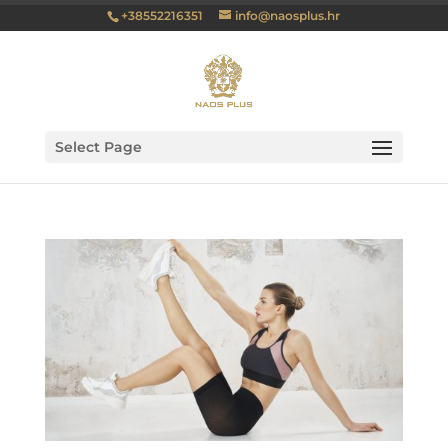
+38552216351
info@naosplus.hr
Select Page