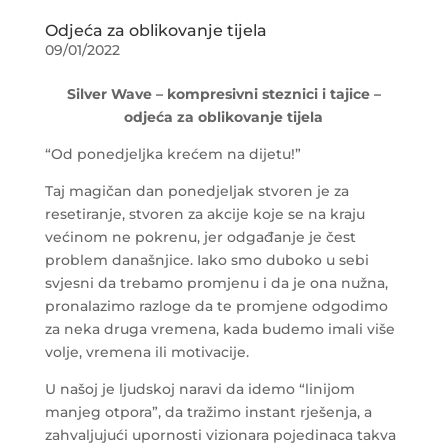
Odjeća za oblikovanje tijela
09/01/2022
Silver Wave – kompresivni steznici i tajice –
odjeća za oblikovanje tijela
“Od ponedjeljka krećem na dijetu!”
Taj magičan dan ponedjeljak stvoren je za
resetiranje, stvoren za akcije koje se na kraju
većinom ne pokrenu, jer odgađanje je čest
problem današnjice. Iako smo duboko u sebi
svjesni da trebamo promjenu i da je ona nužna,
pronalazimo razloge da te promjene odgodimo
za neka druga vremena, kada budemo imali više
volje, vremena ili motivacije.
U našoj je ljudskoj naravi da idemo “linijom
manjeg otpora”, da tražimo instant rješenja, a
zahvaljujući upornosti vizionara pojedinaca takva