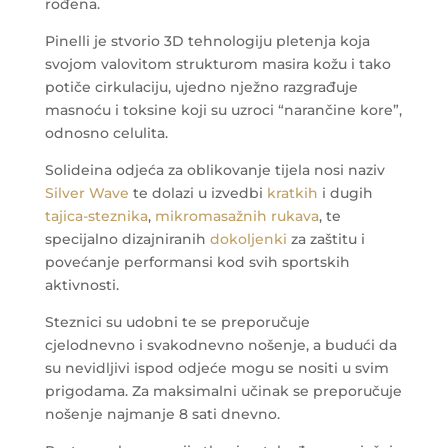
rođena.
Pinelli je stvorio 3D tehnologiju pletenja koja
svojom valovitom strukturom masira kožu i tako
potiče cirkulaciju, ujedno nježno razgrađuje
masnoću i toksine koji su uzroci “narančine kore”,
odnosno celulita.
Solideina odjeća za oblikovanje tijela nosi naziv
Silver Wave
te dolazi u izvedbi
kratkih
i dugih
tajica-steznika
,
mikromasažnih rukava
, te
specijalno dizajniranih
dokoljenki
za zaštitu i
povećanje performansi kod svih sportskih
aktivnosti.
Steznici su udobni te se preporučuje
cjelodnevno i svakodnevno nošenje, a budući da
su nevidljivi ispod odjeće mogu se nositi u svim
prigodama. Za maksimalni učinak se preporučuje
nošenje najmanje 8 sati dnevno.