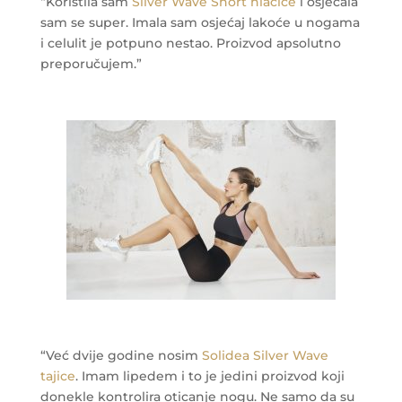
“Koristila sam
Silver Wave Short hlačice
i osjećala
sam se super. Imala sam osjećaj lakoće u nogama
i celulit je potpuno nestao. Proizvod apsolutno
preporučujem.”
“Već dvije godine nosim
Solidea Silver Wave
tajice
. Imam lipedem i to je jedini proizvod koji
donekle kontrolira oticanje nogu. Ne samo da su