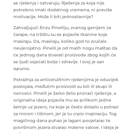
se rješenja i ostvaruju. Rješenja za koja nije
potrebno imati dodatnog vremena, ni previše
motivacije. Može li biti jednostavnije?
Zahvaljujući Enzu Pinelliju, zvanog genijem za
čarape, na tržištu su se pojavile tkanine koje
masiraju. Da, masiraju, koliko god to zvučalo
nevjerojatno. Pinelli je od malih nogu maštao da
će jednog dana stvarati proizvode zbog kojih će
se ljudi osjećati bolje i zdravije. I svoj je san
ispunio.
Potražnja za anticelulitnim rješenjima je oduvijek
postojala, međutim proizvodi su bili ili skupi ili
nenosivi. Pinelli je žarko želio pronaći rješenje, a
originalna ideja pojavila mu se prilikom jedne
šetnje uz jezero, na koje je često dolazio u potrazi
za mirom i tišinom, jer je tu crpio inspiraciju. Tog
magičnog dana puhao je lagani povjetarac te
površinom jezera stvarao malene valove. I ideja je