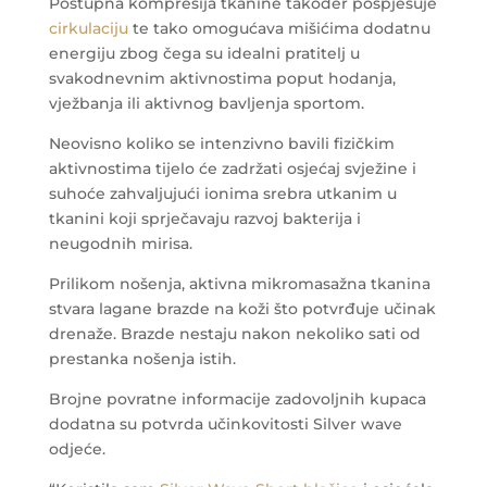
Postupna kompresija tkanine također pospješuje
cirkulaciju
te tako omogućava mišićima dodatnu
energiju zbog čega su idealni pratitelj u
svakodnevnim aktivnostima poput hodanja,
vježbanja ili aktivnog bavljenja sportom.
Neovisno koliko se intenzivno bavili fizičkim
aktivnostima tijelo će zadržati osjećaj svježine i
suhoće zahvaljujući ionima srebra utkanim u
tkanini koji sprječavaju razvoj bakterija i
neugodnih mirisa.
Prilikom nošenja, aktivna mikromasažna tkanina
stvara lagane brazde na koži što potvrđuje učinak
drenaže. Brazde nestaju nakon nekoliko sati od
prestanka nošenja istih.
Brojne povratne informacije zadovoljnih kupaca
dodatna su potvrda učinkovitosti Silver wave
odjeće.