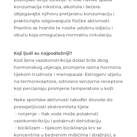
konzumacija nikotina, alkohola i šećera.
izbjegavajte njihovu pretjeranu konzumaciju i
prakticirajte odgovarajuće fizičke aktivnosti.
Pravilno se hranite te nosite udobnu odjeću i
obuću koja omogućava normalnu cirkulaciju.
Koji ljudi su najpodložniji?
Kod žena vazokonstrikcija dolazi brže zbog
hormonskog utjecaja, promjene razina hormona
tijekom trudnoće i menopauze. Estrogeni utječu
na termoreceptore, odnosno senzorne receptore
koji percipiraju promjene temperature u koži.
Neke sportske aktivnosti također dovode do
preosjetljivosti ekstremiteta tijela:
・ronjenje – tlak vode može potaknuti
vazokonstrikciju i potaknuti dehidraciju
・biciklizam – tijekom bicikliranja krv se
koncentrira u bedrenim mišićima i stražnjici, a