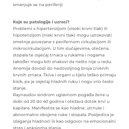
smanjuje se na periferiji
Koje su patologije i uzroci?
Problemi s hipertenzijom (visoki krvni tlak) ili
hipotenzijom (niski krvni tlak) mogu uzrokovati
smetnje povezane s perifernom cirkulacijom ili
mikrocirkulacijom. U tim slučajevima, otečena
stopala te osjećaj trnaca u rukama i nogama
također mogu biti znakovi da nešto nije u redu.
Anemija dovodi do nedovoljnog broja crvenih
krvnih zrnaca. Tkiva i organi u tijelu teško primaju
kisik, pa je osjećaj hladnih ruku i nogu vrlo često
stanje.
Raynaudov sindrom uglavnom pogađa žene u
dobi od 20 do 40 godina i otežava dotok krvi u
kapilare. Manifestira se kao hladne, utrnule i
abnormalno obojene ruke i stopala. Posljedica je
izlaganja hladnoći ili kao odgovor na emocionalni
stres i anksiozna stanja.