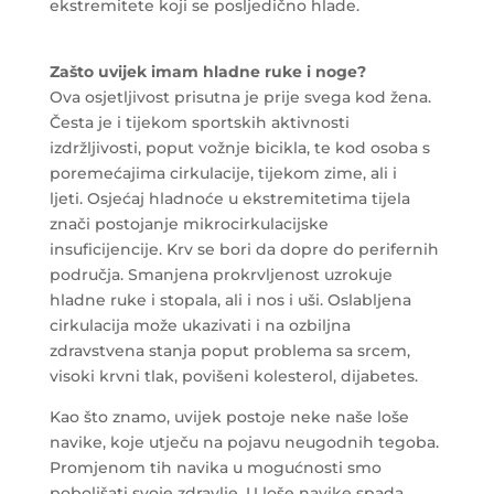
ekstremitete koji se posljedično hlade.
Zašto uvijek imam hladne ruke i noge?
Ova osjetljivost prisutna je prije svega kod žena.
Česta je i tijekom sportskih aktivnosti
izdržljivosti, poput vožnje bicikla, te kod osoba s
poremećajima cirkulacije, tijekom zime, ali i
ljeti. Osjećaj hladnoće u ekstremitetima tijela
znači postojanje mikrocirkulacijske
insuficijencije. Krv se bori da dopre do perifernih
područja. Smanjena prokrvljenost uzrokuje
hladne ruke i stopala, ali i nos i uši. Oslabljena
cirkulacija može ukazivati i na ozbiljna
zdravstvena stanja poput problema sa srcem,
visoki krvni tlak, povišeni kolesterol, dijabetes.
Kao što znamo, uvijek postoje neke naše loše
navike, koje utječu na pojavu neugodnih tegoba.
Promjenom tih navika u mogućnosti smo
poboljšati svoje zdravlje. U loše navike spada