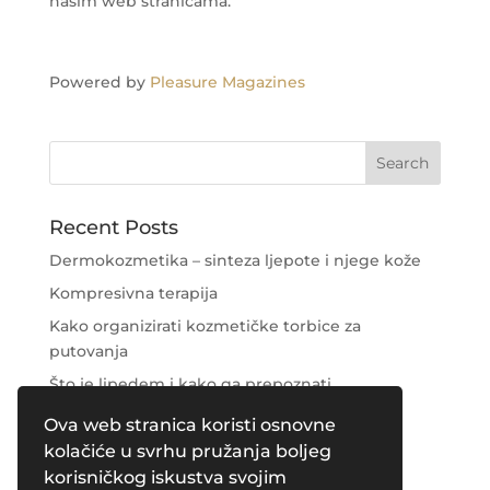
našim web stranicama.
Powered by
Pleasure Magazines
Recent Posts
Dermokozmetika – sinteza ljepote i njege kože
Kompresivna terapija
Kako organizirati kozmetičke torbice za
putovanja
Što je lipedem i kako ga prepoznati
Njega područja oko očiju
Ova web stranica koristi osnovne
kolačiće u svrhu pružanja boljeg
Recent Comments
korisničkog iskustva svojim