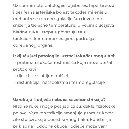
Uz spomenute patologije, dijabetes, hipertireoza
i periferna arterijska bolest također mijenjaju
mehanizme termoregulacije što dovodi do
sniženja tjelesne temperature. U većini slučajeva
hladne ruke i stopala povezuju se s
funkcionalnim poremećajima područja ili
određenog organa.
Isključujući patologije, uzroci također mogu biti:
・pretjerana ukočenost mišića koja može otežati
protok krvi
・rijetki ili oslabljeni mišići
・disfunkcija metabolizma i termoregulacije
Uzrokuju li odjeća i obuća vazokonstrikciju?
Hladne ruke i noge posljedica su, dakle, fiziološke
pojave. Vazokonstrikcija smanjuje promjer krvne
žile što uzrokuje porast krvnog tlaka. Korištenje
prikladne i udobne obuće i odjeće može vam