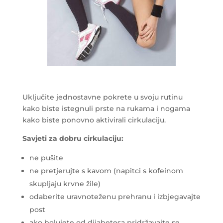
Uključite jednostavne pokrete u svoju rutinu
kako biste istegnuli prste na rukama i nogama
kako biste ponovno aktivirali cirkulaciju.
Savjeti za dobru cirkulaciju:
ne pušite
ne pretjerujte s kavom (napitci s kofeinom
skupljaju krvne žile)
odaberite uravnoteženu prehranu i izbjegavajte
post
ako bolujete od dijabetesa pridržavajte se