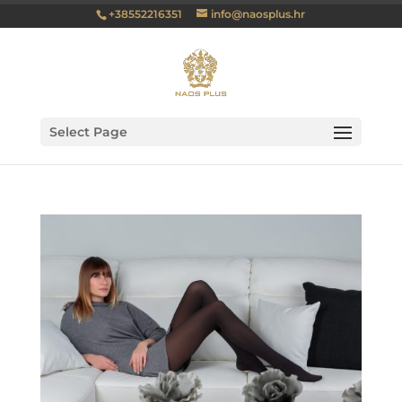
+38552216351
info@naosplus.hr
Select Page