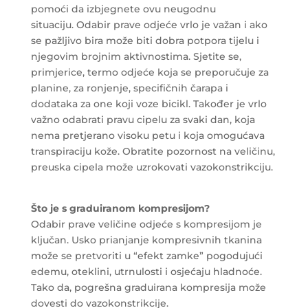
pomoći da izbjegnete ovu neugodnu
situaciju. Odabir prave odjeće vrlo je važan i ako
se pažljivo bira može biti dobra potpora tijelu i
njegovim brojnim aktivnostima. Sjetite se,
primjerice, termo odjeće koja se preporučuje za
planine, za ronjenje, specifičnih čarapa i
dodataka za one koji voze bicikl. Također je vrlo
važno odabrati pravu cipelu za svaki dan, koja
nema pretjerano visoku petu i koja omogućava
transpiraciju kože. Obratite pozornost na veličinu,
preuska cipela može uzrokovati vazokonstrikciju.
Što je s graduiranom kompresijom?
Odabir prave veličine odjeće s kompresijom je
ključan. Usko prianjanje kompresivnih tkanina
može se pretvoriti u “efekt zamke” pogodujući
edemu, oteklini, utrnulosti i osjećaju hladnoće.
Tako da, pogrešna graduirana kompresija može
dovesti do vazokonstrikcije.