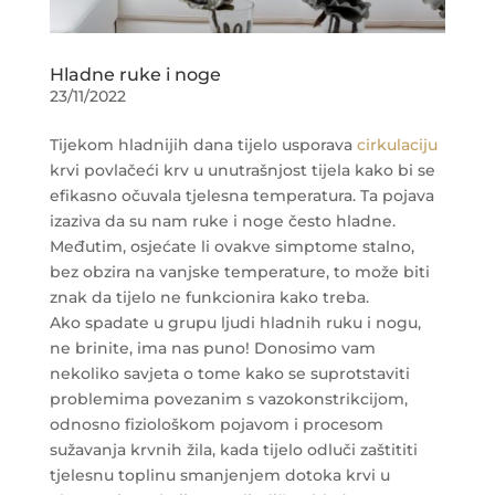
Hladne ruke i noge
23/11/2022
Tijekom hladnijih dana tijelo usporava
cirkulaciju
krvi povlačeći krv u unutrašnjost tijela kako bi se
efikasno očuvala tjelesna temperatura. Ta pojava
izaziva da su nam ruke i noge često hladne.
Međutim, osjećate li ovakve simptome stalno,
bez obzira na vanjske temperature, to može biti
znak da tijelo ne funkcionira kako treba.
Ako spadate u grupu ljudi hladnih ruku i nogu,
ne brinite, ima nas puno! Donosimo vam
nekoliko savjeta o tome kako se suprotstaviti
problemima povezanim s vazokonstrikcijom,
odnosno fiziološkom pojavom i procesom
sužavanja krvnih žila, kada tijelo odluči zaštititi
tjelesnu toplinu smanjenjem dotoka krvi u