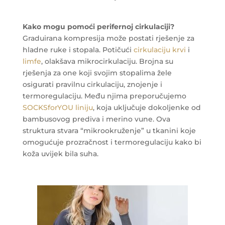
Kako mogu pomoći perifernoj cirkulaciji?
Graduirana kompresija može postati rješenje za
hladne ruke i stopala. Potičući
cirkulaciju krvi
i
limfe
, olakšava mikrocirkulaciju. Brojna su
rješenja za one koji svojim stopalima žele
osigurati pravilnu cirkulaciju, znojenje i
termoregulaciju. Među njima preporučujemo
SOCKSforYOU liniju
, koja uključuje dokoljenke od
bambusovog prediva i merino vune. Ova
struktura stvara “mikrookruženje” u tkanini koje
omogućuje prozračnost i termoregulaciju kako bi
koža uvijek bila suha.