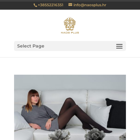
+38552216351
info@naosplus.hr
Select Page