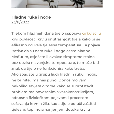
Hladne ruke i noge
23/11/2022
Tijekom hladnijih dana tijelo usporava
cirkulaciju
krvi povlačeći krv u unutrašnjost tijela kako bi se
efikasno očuvala tjelesna temperatura. Ta pojava
izaziva da su nam ruke i noge često hladne.
Međutim, osjećate li ovakve simptome stalno,
bez obzira na vanjske temperature, to može biti
znak da tijelo ne funkcionira kako treba.
Ako spadate u grupu ljudi hladnih ruku i nogu,
ne brinite, ima nas puno! Donosimo vam
nekoliko savjeta o tome kako se suprotstaviti
problemima povezanim s vazokonstrikcijom,
odnosno fiziološkom pojavom i procesom
sužavanja krvnih žila, kada tijelo odluči zaštititi
tjelesnu toplinu smanjenjem dotoka krvi u