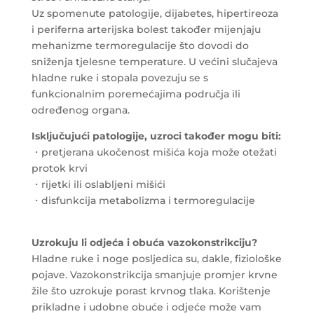
Uz spomenute patologije, dijabetes, hipertireoza
i periferna arterijska bolest također mijenjaju
mehanizme termoregulacije što dovodi do
sniženja tjelesne temperature. U većini slučajeva
hladne ruke i stopala povezuju se s
funkcionalnim poremećajima područja ili
određenog organa.
Isključujući patologije, uzroci također mogu biti:
・pretjerana ukočenost mišića koja može otežati
protok krvi
・rijetki ili oslabljeni mišići
・disfunkcija metabolizma i termoregulacije
Uzrokuju li odjeća i obuća vazokonstrikciju?
Hladne ruke i noge posljedica su, dakle, fiziološke
pojave. Vazokonstrikcija smanjuje promjer krvne
žile što uzrokuje porast krvnog tlaka. Korištenje
prikladne i udobne obuće i odjeće može vam