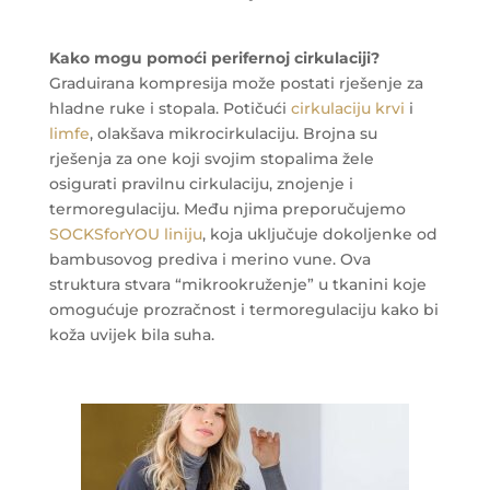
Kako mogu pomoći perifernoj cirkulaciji?
Graduirana kompresija može postati rješenje za
hladne ruke i stopala. Potičući
cirkulaciju krvi
i
limfe
, olakšava mikrocirkulaciju. Brojna su
rješenja za one koji svojim stopalima žele
osigurati pravilnu cirkulaciju, znojenje i
termoregulaciju. Među njima preporučujemo
SOCKSforYOU liniju
, koja uključuje dokoljenke od
bambusovog prediva i merino vune. Ova
struktura stvara “mikrookruženje” u tkanini koje
omogućuje prozračnost i termoregulaciju kako bi
koža uvijek bila suha.