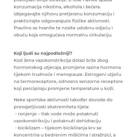
konzumacija nikotina, alkohola i šećera.
izbjegavajte njihovu pretjeranu konzumaciju i
prakticirajte odgovarajuće fizičke aktivnosti.
Pravilno se hranite te nosite udobnu odjeću i
obuću koja omogućava normalnu cirkulaciju.
Koji ljudi su najpodložniji?
Kod žena vazokonstrikcija dolazi brže zbog
hormonskog utjecaja, promjene razina hormona
tijekom trudnoće i menopauze. Estrogeni utječu
na termoreceptore, odnosno senzorne receptore
koji percipiraju promjene temperature u koži.
Neke sportske aktivnosti također dovode do
preosjetljivosti ekstremiteta tijela:
・ronjenje – tlak vode može potaknuti
vazokonstrikciju i potaknuti dehidraciju
・biciklizam – tijekom bicikliranja krv se
koncentrira u bedrenim mišićima i stražnjici, a