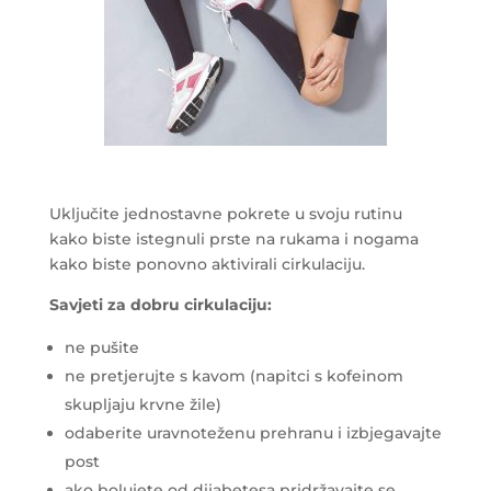
Uključite jednostavne pokrete u svoju rutinu
kako biste istegnuli prste na rukama i nogama
kako biste ponovno aktivirali cirkulaciju.
Savjeti za dobru cirkulaciju:
ne pušite
ne pretjerujte s kavom (napitci s kofeinom
skupljaju krvne žile)
odaberite uravnoteženu prehranu i izbjegavajte
post
ako bolujete od dijabetesa pridržavajte se