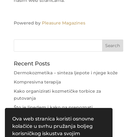
našim web stranicama.
Powered by
Pleasure Magazines
Recent Posts
Dermokozmetika – sinteza ljepote i njege kože
Kompresivna terapija
Kako organizirati kozmetičke torbice za
putovanja
Što je lipedem i kako ga prepoznati
Njega područja oko očiju
Ova web stranica koristi osnovne
kolačiće u svrhu pružanja boljeg
Recent Comments
korisničkog iskustva svojim