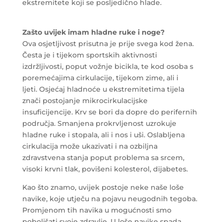
ekstremitete koji se posljedično hlade.
Zašto uvijek imam hladne ruke i noge?
Ova osjetljivost prisutna je prije svega kod žena.
Česta je i tijekom sportskih aktivnosti
izdržljivosti, poput vožnje bicikla, te kod osoba s
poremećajima cirkulacije, tijekom zime, ali i
ljeti. Osjećaj hladnoće u ekstremitetima tijela
znači postojanje mikrocirkulacijske
insuficijencije. Krv se bori da dopre do perifernih
područja. Smanjena prokrvljenost uzrokuje
hladne ruke i stopala, ali i nos i uši. Oslabljena
cirkulacija može ukazivati i na ozbiljna
zdravstvena stanja poput problema sa srcem,
visoki krvni tlak, povišeni kolesterol, dijabetes.
Kao što znamo, uvijek postoje neke naše loše
navike, koje utječu na pojavu neugodnih tegoba.
Promjenom tih navika u mogućnosti smo
poboljšati svoje zdravlje. U loše navike spada