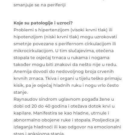
smanjuje se na periferiji
Koje su patologije i uzroci?
Problemi s hipertenzijom (visoki krvni tlak) ili
hipotenzijom (niski krvni tlak) mogu uzrokovati
smetnje povezane s perifernom cirkulacijom ili
mikrocirkulacijom. U tim slučajevima, otečena
stopala te osjećaj trnaca u rukama i nogama
također mogu biti znakovi da nešto nije u redu.
Anemija dovodi do nedovoljnog broja crvenih
krvnih zrnaca. Tkiva i organi u tijelu teško primaju
kisik, pa je osjećaj hladnih ruku i nogu vrlo često
stanje.
Raynaudov sindrom uglavnom pogađa žene u
dobi od 20 do 40 godina i otežava dotok krvi u
kapilare. Manifestira se kao hladne, utrnule i
abnormalno obojene ruke i stopala. Posljedica je
izlaganja hladnoći ili kao odgovor na emocionalni
stres i anksiozna stanja.