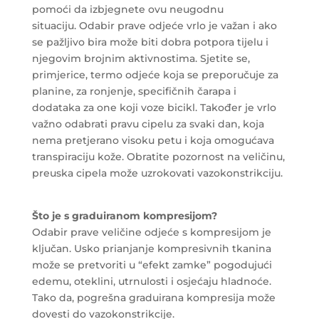
pomoći da izbjegnete ovu neugodnu
situaciju. Odabir prave odjeće vrlo je važan i ako
se pažljivo bira može biti dobra potpora tijelu i
njegovim brojnim aktivnostima. Sjetite se,
primjerice, termo odjeće koja se preporučuje za
planine, za ronjenje, specifičnih čarapa i
dodataka za one koji voze bicikl. Također je vrlo
važno odabrati pravu cipelu za svaki dan, koja
nema pretjerano visoku petu i koja omogućava
transpiraciju kože. Obratite pozornost na veličinu,
preuska cipela može uzrokovati vazokonstrikciju.
Što je s graduiranom kompresijom?
Odabir prave veličine odjeće s kompresijom je
ključan. Usko prianjanje kompresivnih tkanina
može se pretvoriti u “efekt zamke” pogodujući
edemu, oteklini, utrnulosti i osjećaju hladnoće.
Tako da, pogrešna graduirana kompresija može
dovesti do vazokonstrikcije.