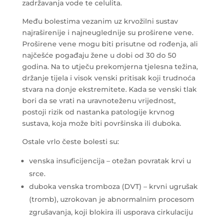
zadržavanja vode te celulita.
Među bolestima vezanim uz krvožilni sustav
najraširenije i najneuglednije su proširene vene.
Proširene vene mogu biti prisutne od rođenja, ali
najčešće pogađaju žene u dobi od 30 do 50
godina. Na to utječu prekomjerna tjelesna težina,
držanje tijela i visok venski pritisak koji trudnoća
stvara na donje ekstremitete. Kada se venski tlak
bori da se vrati na uravnoteženu vrijednost,
postoji rizik od nastanka patologije krvnog
sustava, koja može biti površinska ili duboka.
Ostale vrlo česte bolesti su:
venska insuficijencija – otežan povratak krvi u
srce.
duboka venska tromboza (DVT) – krvni ugrušak
(tromb), uzrokovan je abnormalnim procesom
zgrušavanja, koji blokira ili usporava cirkulaciju