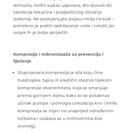
stimulira, limfni sustav usporava, što dovodi do
taloženja tekućine i posljedičnog oticanja
(edema). Ne podcjenjujte pojavu mrlja na koži –
potrebno je pratiti zadržavanje vode i celulit, jer
uvijek ih je bolje spriječiti.
Kompresija i mikromasaža za prevenciju i
liječenje
Stupnjevana kompresija je sila koju čine
hulahopke, tajice ili elastični steznik tijekom
kompresije ekstremiteta, koja se smanjuje
prema gornjem dijelu, kako bi se potaknuo
učinak pumpe i pomogla cirkulacija krvi i limfe.
Kompresija se mjeri na unaprijed određenim
točkama i izražava se u milimetrima žive
(mmHg).