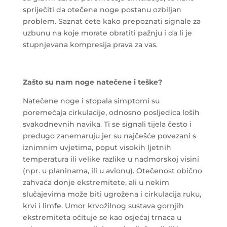
spriječiti da otečene noge postanu ozbiljan
problem. Saznat ćete kako prepoznati signale za
uzbunu na koje morate obratiti pažnju i da li je
stupnjevana kompresija prava za vas.
Zašto su nam noge natečene i teške?
Natečene noge i stopala simptomi su
poremećaja cirkulacije, odnosno posljedica loših
svakodnevnih navika. Ti se signali tijela često i
predugo zanemaruju jer su najčešće povezani s
iznimnim uvjetima, poput visokih ljetnih
temperatura ili velike razlike u nadmorskoj visini
(npr. u planinama, ili u avionu). Otečenost obično
zahvaća donje ekstremitete, ali u nekim
slučajevima može biti ugrožena i cirkulacija ruku,
krvi i limfe. Umor krvožilnog sustava gornjih
ekstremiteta očituje se kao osjećaj trnaca u