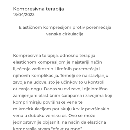
Kompresivna terapija
13/04/2023
Elastičnom kompresijom protiv poremećaja
venske cirkulacije
Kompresivna terapija, odnosno terapija
elastičnom kompresijom je najstariji način
liječenja varikoznih i limfnih poremećaja i
njihovih komplikacija. Temelji se na stavljanju
zavoja na udove, što je učinkovito u kontroli
oticanja nogu. Danas su ovi zavoji djelomično
zamijenjeni elastičnim čarapama i zavojima koji
komprimiraju površinske vene te
mikrocirkulacijom potiskuju krv iz površinskih
vena u duboku vensku os. Ovo se može
jednostavnije objasniti na način da elastična
kompresija stvara “efekt pumpe”.