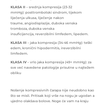
KLASA II
– srednja kompresija (23-32
mmHg): posttrombotski sindrom, tijekom
liječenja ulkusa, liječenje nakon
traume, angiodisplazije, duboka venska
tromboza, duboka venska
insuficijencija, reverzibilni limfedem, lipedem.
KLASA III
– jaka kompresija (34-46 mmHg): teški
edem, kronični hipodermitis, ireverzibilni
limfedem.
KLASA IV
– vrlo jaka kompresija (49< mmHg): za
sve već navedene patologije prisutne u najtežem
obliku
Nošenje kompresivnih čarapa nije neudobno kao
što se misli. Pritisak koji vrše na nogu je ugodan a
ujedno olakšava bolove. Noge će vam na kraju