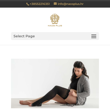
+38552216351
info@naosplus.hr
Select Page