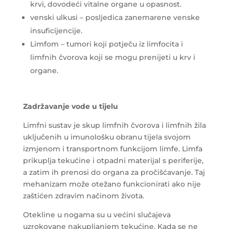
krvi, dovodeći vitalne organe u opasnost.
venski ulkusi – posljedica zanemarene venske
insuficijencije.
Limfom – tumori koji potječu iz limfocita i
limfnih čvorova koji se mogu prenijeti u krv i
organe.
Zadržavanje vode u tijelu
Limfni sustav je skup limfnih čvorova i limfnih žila
uključenih u imunološku obranu tijela svojom
izmjenom i transportnom funkcijom limfe. Limfa
prikuplja tekućine i otpadni materijal s periferije,
a zatim ih prenosi do organa za pročišćavanje. Taj
mehanizam može otežano funkcionirati ako nije
zaštićen zdravim načinom života.
Otekline u nogama su u većini slučajeva
uzrokovane nakupljanjem tekućine. Kada se ne