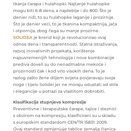
tkanja čarapa i hulahopki. Najtanje hulahopke
mogu biti 6-8 dena, a najdeblje i do 800. Što je
denier niži, to su hulahopke laganije i prozirnije.
Što je denier veći, to je tkanina kompaktnija, jača
i otpornija, zbog čega su manje prozirne.
SOLIDEA
je brend koji je revolucionirao ovaj
odnos dena i transparentnosti. Stalna istraživanja,
razvoj inovativnih projekata, korištenje
najsuvremenijih tehnologija i nove kombinacije
prediva doveli su do nenadmašne mekoće i
prozirnosti čak i kod vrlo visokih dena. To je
razlog zašto žene diljem svijeta povjeravaju svoje
noge i tijelo Solidei jer ne moraju odustati od stila
i elegancije u potrazi za vlastitom dobrobiti.
Klasifikacija stupnjeva kompresije
Preventivne i terapeutske čarape, tajice i steznici
s obzirom na kompresiju, klasificirani su u skladu
s europskim standardom CEN/TR 15831: 2009.
Ovaj standard zamjenjuje tablice zemalja članica