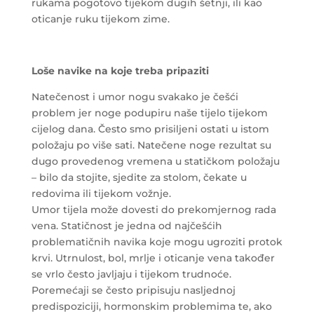
rukama pogotovo tijekom dugih šetnji, ili kao
oticanje ruku tijekom zime.
Loše navike na koje treba pripaziti
Natečenost i umor nogu svakako je češći
problem jer noge podupiru naše tijelo tijekom
cijelog dana. Često smo prisiljeni ostati u istom
položaju po više sati. Natečene noge rezultat su
dugo provedenog vremena u statičkom položaju
– bilo da stojite, sjedite za stolom, čekate u
redovima ili tijekom vožnje.
Umor tijela može dovesti do prekomjernog rada
vena. Statičnost je jedna od najčešćih
problematičnih navika koje mogu ugroziti protok
krvi. Utrnulost, bol, mrlje i oticanje vena također
se vrlo često javljaju i tijekom trudnoće.
Poremećaji se često pripisuju nasljednoj
predispoziciji, hormonskim problemima te, ako