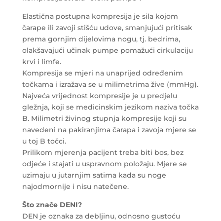
Elastična postupna kompresija je sila kojom
čarape ili zavoji stišću udove, smanjujući pritisak
prema gornjim dijelovima nogu, tj. bedrima,
olakšavajući učinak pumpe pomažući cirkulaciju
krvi i limfe.
Kompresija se mjeri na unaprijed određenim
točkama i izražava se u milimetrima žive (mmHg).
Najveća vrijednost kompresije je u predjelu
gležnja, koji se medicinskim jezikom naziva točka
B. Milimetri živinog stupnja kompresije koji su
navedeni na pakiranjima čarapa i zavoja mjere se
u toj B točci.
Prilikom mjerenja pacijent treba biti bos, bez
odjeće i stajati u uspravnom položaju. Mjere se
uzimaju u jutarnjim satima kada su noge
najodmornije i nisu natečene.
Što znače DENI?
DEN je oznaka za debljinu, odnosno gustoću