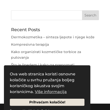
Recent Posts
Dermokozmetika – sinteza ljepote i njege kože
Kompresivna terapija
Kako organizirati kozmetičke torbice za
putovanja
Što je lipedem i kako ga prepoznati
Njega područja oko očiju
Ova web stranica koristi osnovne
kolačiće u svrhu pružanja boljeg
Recent Comments
korisničkog iskustva svojim
korisnicima.
Više informacija
Prihvaćam kolačiće!