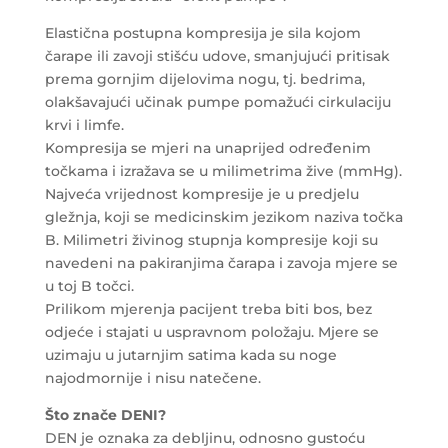
Elastična postupna kompresija je sila kojom
čarape ili zavoji stišću udove, smanjujući pritisak
prema gornjim dijelovima nogu, tj. bedrima,
olakšavajući učinak pumpe pomažući cirkulaciju
krvi i limfe.
Kompresija se mjeri na unaprijed određenim
točkama i izražava se u milimetrima žive (mmHg).
Najveća vrijednost kompresije je u predjelu
gležnja, koji se medicinskim jezikom naziva točka
B. Milimetri živinog stupnja kompresije koji su
navedeni na pakiranjima čarapa i zavoja mjere se
u toj B točci.
Prilikom mjerenja pacijent treba biti bos, bez
odjeće i stajati u uspravnom položaju. Mjere se
uzimaju u jutarnjim satima kada su noge
najodmornije i nisu natečene.
Što znače DENI?
DEN je oznaka za debljinu, odnosno gustoću