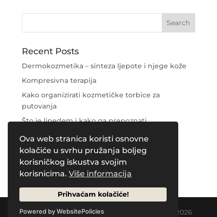
Recent Posts
Dermokozmetika – sinteza ljepote i njege kože
Kompresivna terapija
Kako organizirati kozmetičke torbice za
putovanja
Što je lipedem i kako ga prepoznati
Njega područja oko očiju
Ova web stranica koristi osnovne
kolačiće u svrhu pružanja boljeg
Recent Comments
korisničkog iskustva svojim
korisnicima.
Više informacija
Prihvaćam kolačiće!
Designed by
Creative Pleasure Agency
| © 2026
Powered by WebsitePolicies