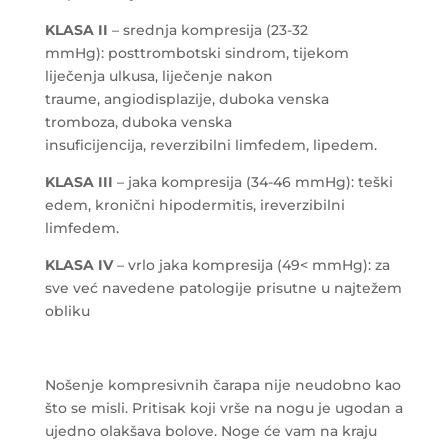
KLASA II
– srednja kompresija (23-32
mmHg): posttrombotski sindrom, tijekom
liječenja ulkusa, liječenje nakon
traume, angiodisplazije, duboka venska
tromboza, duboka venska
insuficijencija, reverzibilni limfedem, lipedem.
KLASA III
– jaka kompresija (34-46 mmHg): teški
edem, kronični hipodermitis, ireverzibilni
limfedem.
KLASA IV
– vrlo jaka kompresija (49< mmHg): za
sve već navedene patologije prisutne u najtežem
obliku
Nošenje kompresivnih čarapa nije neudobno kao
što se misli. Pritisak koji vrše na nogu je ugodan a
ujedno olakšava bolove. Noge će vam na kraju