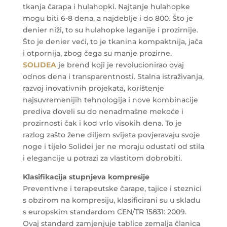
tkanja čarapa i hulahopki. Najtanje hulahopke
mogu biti 6-8 dena, a najdeblje i do 800. Što je
denier niži, to su hulahopke laganije i prozirnije.
Što je denier veći, to je tkanina kompaktnija, jača
i otpornija, zbog čega su manje prozirne.
SOLIDEA
je brend koji je revolucionirao ovaj
odnos dena i transparentnosti. Stalna istraživanja,
razvoj inovativnih projekata, korištenje
najsuvremenijih tehnologija i nove kombinacije
prediva doveli su do nenadmašne mekoće i
prozirnosti čak i kod vrlo visokih dena. To je
razlog zašto žene diljem svijeta povjeravaju svoje
noge i tijelo Solidei jer ne moraju odustati od stila
i elegancije u potrazi za vlastitom dobrobiti.
Klasifikacija stupnjeva kompresije
Preventivne i terapeutske čarape, tajice i steznici
s obzirom na kompresiju, klasificirani su u skladu
s europskim standardom CEN/TR 15831: 2009.
Ovaj standard zamjenjuje tablice zemalja članica