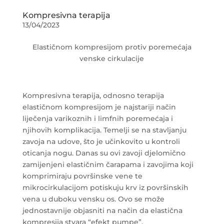
Kompresivna terapija
13/04/2023
Elastičnom kompresijom protiv poremećaja
venske cirkulacije
Kompresivna terapija, odnosno terapija
elastičnom kompresijom je najstariji način
liječenja varikoznih i limfnih poremećaja i
njihovih komplikacija. Temelji se na stavljanju
zavoja na udove, što je učinkovito u kontroli
oticanja nogu. Danas su ovi zavoji djelomično
zamijenjeni elastičnim čarapama i zavojima koji
komprimiraju površinske vene te
mikrocirkulacijom potiskuju krv iz površinskih
vena u duboku vensku os. Ovo se može
jednostavnije objasniti na način da elastična
kompresija stvara “efekt pumpe”.