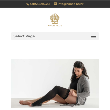
+38552216351
info@naosplus.hr
Select Page