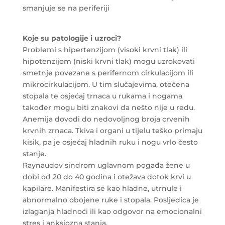
smanjuje se na periferiji
Koje su patologije i uzroci?
Problemi s hipertenzijom (visoki krvni tlak) ili
hipotenzijom (niski krvni tlak) mogu uzrokovati
smetnje povezane s perifernom cirkulacijom ili
mikrocirkulacijom. U tim slučajevima, otečena
stopala te osjećaj trnaca u rukama i nogama
također mogu biti znakovi da nešto nije u redu.
Anemija dovodi do nedovoljnog broja crvenih
krvnih zrnaca. Tkiva i organi u tijelu teško primaju
kisik, pa je osjećaj hladnih ruku i nogu vrlo često
stanje.
Raynaudov sindrom uglavnom pogađa žene u
dobi od 20 do 40 godina i otežava dotok krvi u
kapilare. Manifestira se kao hladne, utrnule i
abnormalno obojene ruke i stopala. Posljedica je
izlaganja hladnoći ili kao odgovor na emocionalni
stres i anksiozna stanja.