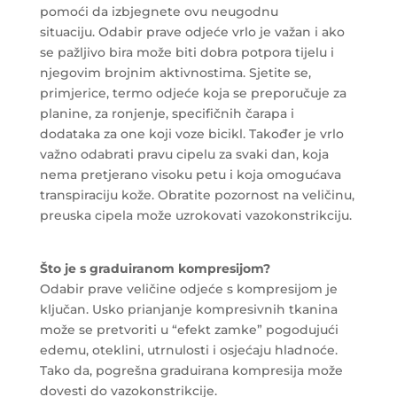
pomoći da izbjegnete ovu neugodnu
situaciju. Odabir prave odjeće vrlo je važan i ako
se pažljivo bira može biti dobra potpora tijelu i
njegovim brojnim aktivnostima. Sjetite se,
primjerice, termo odjeće koja se preporučuje za
planine, za ronjenje, specifičnih čarapa i
dodataka za one koji voze bicikl. Također je vrlo
važno odabrati pravu cipelu za svaki dan, koja
nema pretjerano visoku petu i koja omogućava
transpiraciju kože. Obratite pozornost na veličinu,
preuska cipela može uzrokovati vazokonstrikciju.
Što je s graduiranom kompresijom?
Odabir prave veličine odjeće s kompresijom je
ključan. Usko prianjanje kompresivnih tkanina
može se pretvoriti u “efekt zamke” pogodujući
edemu, oteklini, utrnulosti i osjećaju hladnoće.
Tako da, pogrešna graduirana kompresija može
dovesti do vazokonstrikcije.