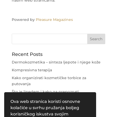
našim web stranicama.
Powered by
Pleasure Magazines
Recent Posts
Dermokozmetika – sinteza ljepote i njege kože
Kompresivna terapija
Kako organizirati kozmetičke torbice za
putovanja
Što je lipedem i kako ga prepoznati
Njega područja oko očiju
Ova web stranica koristi osnovne
kolačiće u svrhu pružanja boljeg
Recent Comments
korisničkog iskustva svojim