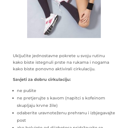
Uključite jednostavne pokrete u svoju rutinu
kako biste istegnuli prste na rukama i nogama
kako biste ponovno aktivirali cirkulaciju.
Savjeti za dobru cirkulaciju:
ne pušite
ne pretjerujte s kavom (napitci s kofeinom
skupljaju krvne žile)
odaberite uravnoteženu prehranu i izbjegavajte
post
ako bolujete od dijabetesa pridržavajte se