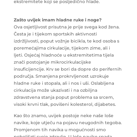
ekstremitete koji se posljedično hlade.
Zašto uvijek imam hladne ruke i noge?
Ova osjetljivost prisutna je prije svega kod žena.
Česta je i tijekom sportskih aktivnosti
izdržljivosti, poput vožnje bicikla, te kod osoba s
poremećajima cirkulacije, tijekom zime, ali i
ljeti. Osjećaj hladnoće u ekstremitetima tijela
znači postojanje mikrocirkulacijske
insuficijencije. Krv se bori da dopre do perifernih
područja. Smanjena prokrvljenost uzrokuje
hladne ruke i stopala, ali i nos i uši. Oslabljena
cirkulacija može ukazivati i na ozbiljna
zdravstvena stanja poput problema sa srcem,
visoki krvni tlak, povišeni kolesterol, dijabetes.
Kao što znamo, uvijek postoje neke naše loše
navike, koje utječu na pojavu neugodnih tegoba.
Promjenom tih navika u mogućnosti smo
poboljšati svoje zdravlje. U loše navike spada