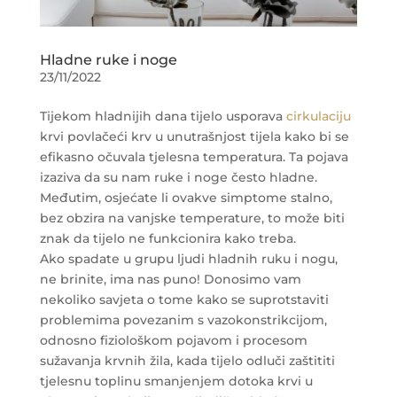
Hladne ruke i noge
23/11/2022
Tijekom hladnijih dana tijelo usporava
cirkulaciju
krvi povlačeći krv u unutrašnjost tijela kako bi se
efikasno očuvala tjelesna temperatura. Ta pojava
izaziva da su nam ruke i noge često hladne.
Međutim, osjećate li ovakve simptome stalno,
bez obzira na vanjske temperature, to može biti
znak da tijelo ne funkcionira kako treba.
Ako spadate u grupu ljudi hladnih ruku i nogu,
ne brinite, ima nas puno! Donosimo vam
nekoliko savjeta o tome kako se suprotstaviti
problemima povezanim s vazokonstrikcijom,
odnosno fiziološkom pojavom i procesom
sužavanja krvnih žila, kada tijelo odluči zaštititi
tjelesnu toplinu smanjenjem dotoka krvi u