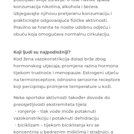
konzumacija nikotina, alkohola i šećera.
izbjegavajte njihovu pretjeranu konzumaciju i
prakticirajte odgovarajuće fizičke aktivnosti.
Pravilno se hranite te nosite udobnu odjeću i
obuću koja omogućava normalnu cirkulaciju.
Koji ljudi su najpodložniji?
Kod žena vazokonstrikcija dolazi brže zbog
hormonskog utjecaja, promjene razina hormona
tijekom trudnoće i menopauze. Estrogeni utječu
na termoreceptore, odnosno senzorne receptore
koji percipiraju promjene temperature u koži.
Neke sportske aktivnosti također dovode do
preosjetljivosti ekstremiteta tijela:
・ronjenje – tlak vode može potaknuti
vazokonstrikciju i potaknuti dehidraciju
・biciklizam – tijekom bicikliranja krv se
koncentrira u bedrenim mišićima i stražnjici, a