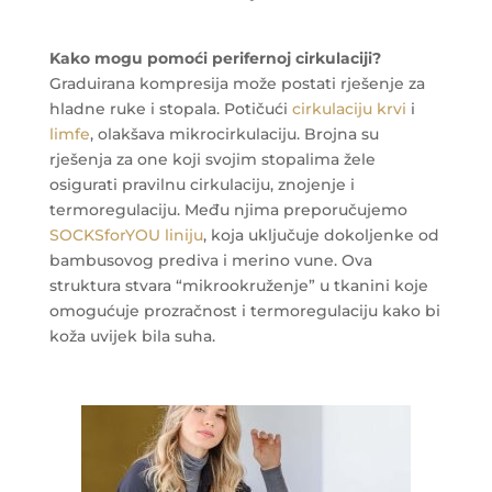
Kako mogu pomoći perifernoj cirkulaciji?
Graduirana kompresija može postati rješenje za
hladne ruke i stopala. Potičući
cirkulaciju krvi
i
limfe
, olakšava mikrocirkulaciju. Brojna su
rješenja za one koji svojim stopalima žele
osigurati pravilnu cirkulaciju, znojenje i
termoregulaciju. Među njima preporučujemo
SOCKSforYOU liniju
, koja uključuje dokoljenke od
bambusovog prediva i merino vune. Ova
struktura stvara “mikrookruženje” u tkanini koje
omogućuje prozračnost i termoregulaciju kako bi
koža uvijek bila suha.