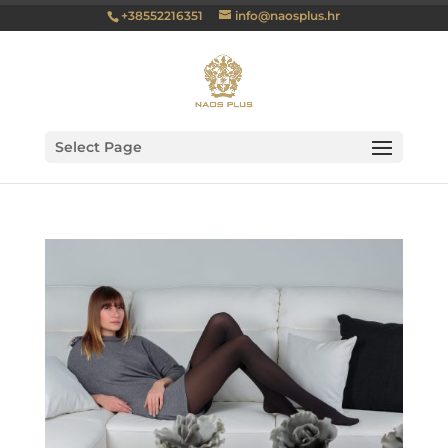
+38552216351
info@naosplus.hr
Select Page