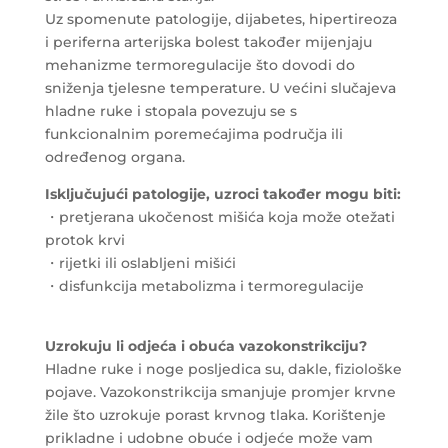
Uz spomenute patologije, dijabetes, hipertireoza
i periferna arterijska bolest također mijenjaju
mehanizme termoregulacije što dovodi do
sniženja tjelesne temperature. U većini slučajeva
hladne ruke i stopala povezuju se s
funkcionalnim poremećajima područja ili
određenog organa.
Isključujući patologije, uzroci također mogu biti:
・pretjerana ukočenost mišića koja može otežati
protok krvi
・rijetki ili oslabljeni mišići
・disfunkcija metabolizma i termoregulacije
Uzrokuju li odjeća i obuća vazokonstrikciju?
Hladne ruke i noge posljedica su, dakle, fiziološke
pojave. Vazokonstrikcija smanjuje promjer krvne
žile što uzrokuje porast krvnog tlaka. Korištenje
prikladne i udobne obuće i odjeće može vam