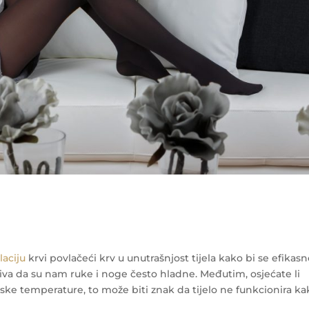
laciju
krvi povlačeći krv u unutrašnjost tijela kako bi se efikas
ziva da su nam ruke i noge često hladne. Međutim, osjećate li
ske temperature, to može biti znak da tijelo ne funkcionira ka