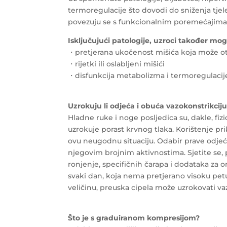
termoregulacije što dovodi do sniženja tjel
povezuju se s funkcionalnim poremećajima 
Isključujući patologije, uzroci također mogu
・pretjerana ukočenost mišića koja može ot
・rijetki ili oslabljeni mišići
・disfunkcija metabolizma i termoregulacij
Uzrokuju li odjeća i obuća vazokonstrikcij
Hladne ruke i noge posljedica su, dakle, fiz
uzrokuje porast krvnog tlaka. Korištenje 
ovu neugodnu situaciju. Odabir prave odjeće 
njegovim brojnim aktivnostima. Sjetite se, 
ronjenje, specifičnih čarapa i dodataka za o
svaki dan, koja nema pretjerano visoku pet
veličinu, preuska cipela može uzrokovati va
Što je s graduiranom kompresijom?