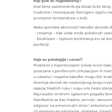
Koji ljudi su najpodložniji?
Kod žena vazokonstrikcija dolazi brže zbo
trudnoće i menopauze. Estrogeni utječu na
promjene temperature u koži.
Neke sportske aktivnosti također dovode do 
・ronjenje – tlak vode može potaknuti vazok
・biciklizam – tijekom bicikliranja krv se ko
periferiji
Koje su patologije i uzroci?
Problemi s hipertenzijom (visoki krvni tlak)
povezane s perifernom cirkulacijom ili mikr
u rukama i nogama također mogu biti znako
Anemija dovodi do nedovoljnog broja crvenih 
osjećaj hladnih ruku i nogu vrlo često stanj
Raynaudov sindrom uglavnom pogađa žene u 
Manifestira se kao hladne, utrnule i abnorma
odgovor na emocionalni stres i anksiozna st
Uz spomenute patologije, dijabetes, hipert