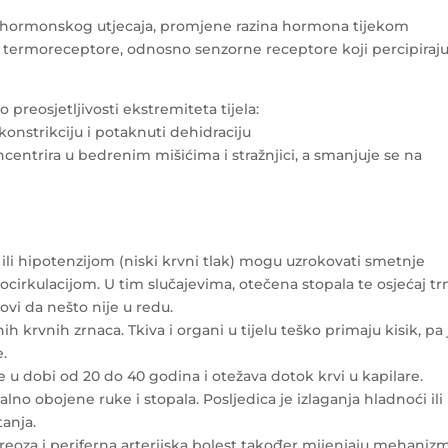
g hormonskog utjecaja, promjene razina hormona tijekom
 termoreceptore, odnosno senzorne receptore koji percipiraj
preosjetljivosti ekstremiteta tijela:
onstrikciju i potaknuti dehidraciju
ncentrira u bedrenim mišićima i stražnjici, a smanjuje se na
 ili hipotenzijom (niski krvni tlak) mogu uzrokovati smetnje
ocirkulacijom. U tim slučajevima, otečena stopala te osjećaj tr
vi da nešto nije u redu.
krvnih zrnaca. Tkiva i organi u tijelu teško primaju kisik, pa 
e.
dobi od 20 do 40 godina i otežava dotok krvi u kapilare.
lno obojene ruke i stopala. Posljedica je izlaganja hladnoći ili
anja.
ireoza i periferna arterijska bolest također mijenjaju mehaniz