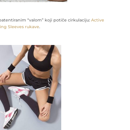
patentiranim “valom” koji potiče cirkulaciju:
Active
ing Sleeves rukave
.