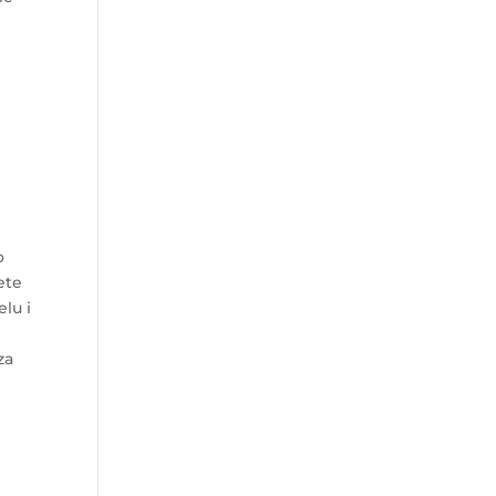
o
ete
elu i
za