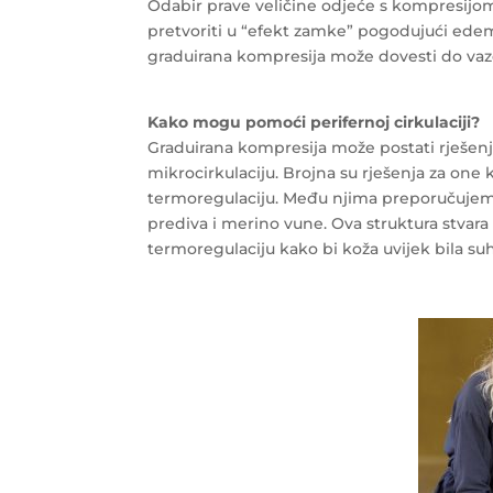
Odabir prave veličine odjeće s kompresijo
pretvoriti u “efekt zamke” pogodujući edemu
graduirana kompresija može dovesti do vazo
Kako mogu pomoći perifernoj cirkulaciji?
Graduirana kompresija može postati rješenje
mikrocirkulaciju. Brojna su rješenja za one k
termoregulaciju. Među njima preporučuj
prediva i merino vune. Ova struktura stvar
termoregulaciju kako bi koža uvijek bila su