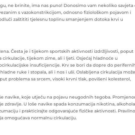
ogu, ne brinite, ima nas puno! Donosimo vam nekoliko savjeta
ezanim s vazokonstrikcijom, odnosno fiziološkom pojavom i
odluči zaštititi tjelesnu toplinu smanjenjem dotoka krvi u
žena. Česta je i tijekom sportskih aktivnosti izdržljivosti, poput
irkulacije, tijekom zime, ali i ljeti. Osjećaj hladnoće u
cirkulacijske insuficijencije. Krv se bori da dopre do periferni
adne ruke i stopala, ali i nos i uši. Oslabljena cirkulacija mož
oput problema sa srcem, visoki krvni tlak, povišeni kolesterol,
oše navike, koje utječu na pojavu neugodnih tegoba. Promjen
e zdravlje. U loše navike spada konzumacija nikotina, alkohola
umaciju i prakticirajte odgovarajuće fizičke aktivnosti. Praviln
oja omogućava normalnu cirkulaciju.