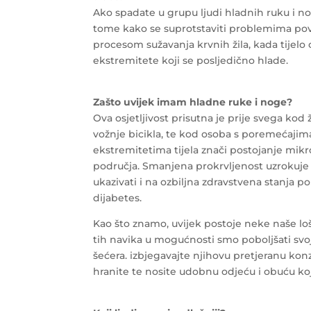
Ako spadate u grupu ljudi hladnih ruku i n
tome kako se suprotstaviti problemima pov
procesom sužavanja krvnih žila, kada tijelo 
ekstremitete koji se posljedično hlade.
Zašto uvijek imam hladne ruke i noge?
Ova osjetljivost prisutna je prije svega kod 
vožnje bicikla, te kod osoba s poremećajima c
ekstremitetima tijela znači postojanje mikro
područja. Smanjena prokrvljenost uzrokuje hl
ukazivati i na ozbiljna zdravstvena stanja p
dijabetes.
Kao što znamo, uvijek postoje neke naše l
tih navika u mogućnosti smo poboljšati svoj
šećera. izbjegavajte njihovu pretjeranu konz
hranite te nosite udobnu odjeću i obuću k