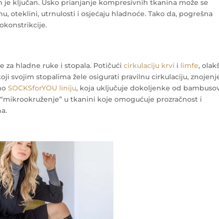
m je ključan. Usko prianjanje kompresivnih tkanina može se
, oteklini, utrnulosti i osjećaju hladnoće. Tako da, pogrešna
konstrikcije.
 za hladne ruke i stopala. Potičući
cirkulaciju krvi
i
limfe
, olak
oji svojim stopalima žele osigurati pravilnu cirkulaciju, znojenje
emo
SOCKSforYOU liniju
, koja uključuje dokoljenke od bambuso
a “mikrookruženje” u tkanini koje omogućuje prozračnost i
ha.