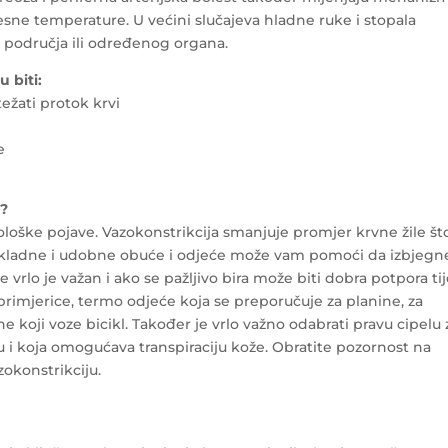
esne temperature. U većini slučajeva hladne ruke i stopala
područja ili određenog organa.
 biti:
ežati protok krvi
e
u?
iološke pojave. Vazokonstrikcija smanjuje promjer krvne žile št
prikladne i udobne obuće i odjeće može vam pomoći da izbjegn
vrlo je važan i ako se pažljivo bira može biti dobra potpora tij
primjerice, termo odjeće koja se preporučuje za planine, za
ne koji voze bicikl. Također je vrlo važno odabrati pravu cipelu 
u i koja omogućava transpiraciju kože. Obratite pozornost na
zokonstrikciju.