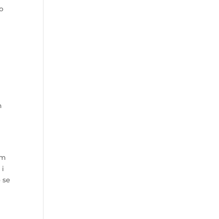
 o
h
e
om
 i
o se