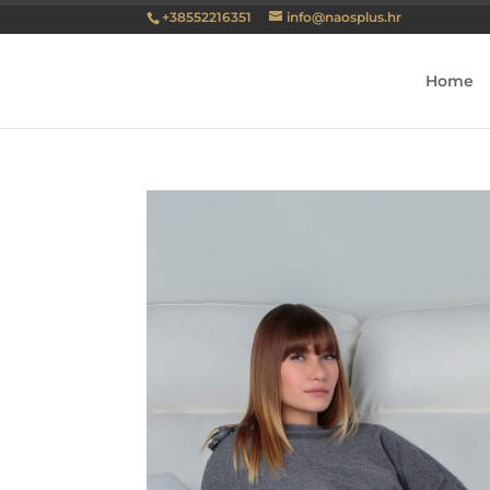
+38552216351
info@naosplus.hr
Home