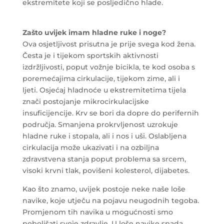
ekstremitete koji se posljedično hlade.
Zašto uvijek imam hladne ruke i noge?
Ova osjetljivost prisutna je prije svega kod žena.
Česta je i tijekom sportskih aktivnosti
izdržljivosti, poput vožnje bicikla, te kod osoba s
poremećajima cirkulacije, tijekom zime, ali i
ljeti. Osjećaj hladnoće u ekstremitetima tijela
znači postojanje mikrocirkulacijske
insuficijencije. Krv se bori da dopre do perifernih
područja. Smanjena prokrvljenost uzrokuje
hladne ruke i stopala, ali i nos i uši. Oslabljena
cirkulacija može ukazivati i na ozbiljna
zdravstvena stanja poput problema sa srcem,
visoki krvni tlak, povišeni kolesterol, dijabetes.
Kao što znamo, uvijek postoje neke naše loše
navike, koje utječu na pojavu neugodnih tegoba.
Promjenom tih navika u mogućnosti smo
poboljšati svoje zdravlje. U loše navike spada