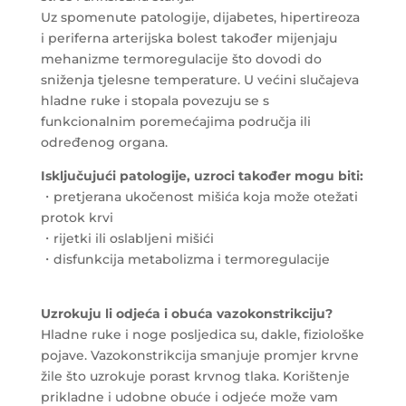
Uz spomenute patologije, dijabetes, hipertireoza
i periferna arterijska bolest također mijenjaju
mehanizme termoregulacije što dovodi do
sniženja tjelesne temperature. U većini slučajeva
hladne ruke i stopala povezuju se s
funkcionalnim poremećajima područja ili
određenog organa.
Isključujući patologije, uzroci također mogu biti:
・pretjerana ukočenost mišića koja može otežati
protok krvi
・rijetki ili oslabljeni mišići
・disfunkcija metabolizma i termoregulacije
Uzrokuju li odjeća i obuća vazokonstrikciju?
Hladne ruke i noge posljedica su, dakle, fiziološke
pojave. Vazokonstrikcija smanjuje promjer krvne
žile što uzrokuje porast krvnog tlaka. Korištenje
prikladne i udobne obuće i odjeće može vam