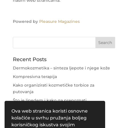
našim web stranicama.
Powered by
Pleasure Magazines
Recent Posts
Dermokozmetika – sinteza ljepote i njege kože
Kompresivna terapija
Kako organizirati kozmetičke torbice za
putovanja
Što je lipedem i kako ga prepoznati
Njega područja oko očiju
Ova web stranica koristi osnovne
kolačiće u svrhu pružanja boljeg
Recent Comments
korisničkog iskustva svojim