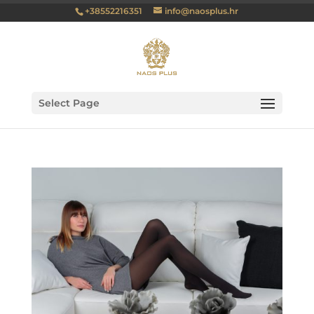
+38552216351
info@naosplus.hr
Select Page