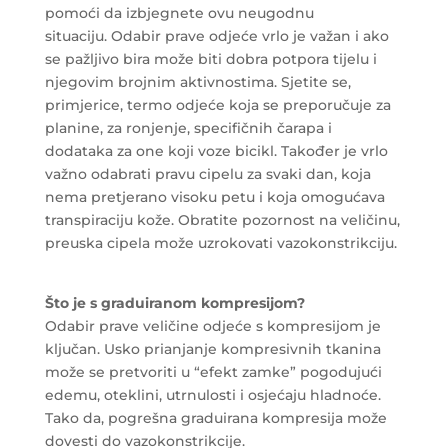
pomoći da izbjegnete ovu neugodnu
situaciju. Odabir prave odjeće vrlo je važan i ako
se pažljivo bira može biti dobra potpora tijelu i
njegovim brojnim aktivnostima. Sjetite se,
primjerice, termo odjeće koja se preporučuje za
planine, za ronjenje, specifičnih čarapa i
dodataka za one koji voze bicikl. Također je vrlo
važno odabrati pravu cipelu za svaki dan, koja
nema pretjerano visoku petu i koja omogućava
transpiraciju kože. Obratite pozornost na veličinu,
preuska cipela može uzrokovati vazokonstrikciju.
Što je s graduiranom kompresijom?
Odabir prave veličine odjeće s kompresijom je
ključan. Usko prianjanje kompresivnih tkanina
može se pretvoriti u “efekt zamke” pogodujući
edemu, oteklini, utrnulosti i osjećaju hladnoće.
Tako da, pogrešna graduirana kompresija može
dovesti do vazokonstrikcije.