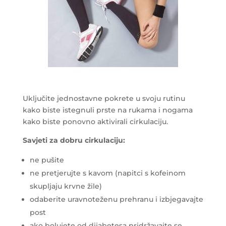
Uključite jednostavne pokrete u svoju rutinu
kako biste istegnuli prste na rukama i nogama
kako biste ponovno aktivirali cirkulaciju.
Savjeti za dobru cirkulaciju:
ne pušite
ne pretjerujte s kavom (napitci s kofeinom
skupljaju krvne žile)
odaberite uravnoteženu prehranu i izbjegavajte
post
ako bolujete od dijabetesa pridržavajte se