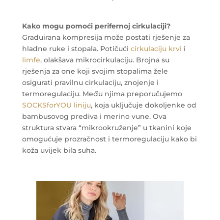
Kako mogu pomoći perifernoj cirkulaciji?
Graduirana kompresija može postati rješenje za
hladne ruke i stopala. Potičući
cirkulaciju krvi
i
limfe
, olakšava mikrocirkulaciju. Brojna su
rješenja za one koji svojim stopalima žele
osigurati pravilnu cirkulaciju, znojenje i
termoregulaciju. Među njima preporučujemo
SOCKSforYOU liniju
, koja uključuje dokoljenke od
bambusovog prediva i merino vune. Ova
struktura stvara “mikrookruženje” u tkanini koje
omogućuje prozračnost i termoregulaciju kako bi
koža uvijek bila suha.