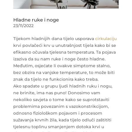
Hladne ruke i noge
23/11/2022
Tijekom hladnijih dana tijelo usporava
cirkulaciju
krvi povlačeći krv u unutrašnjost tijela kako bi se
efikasno očuvala tjelesna temperatura. Ta pojava
izaziva da su nam ruke i noge često hladne.
Međutim, osjećate li ovakve simptome stalno,
bez obzira na vanjske temperature, to može biti
znak da tijelo ne funkcionira kako treba.
Ako spadate u grupu ljudi hladnih ruku i nogu,
ne brinite, ima nas puno! Donosimo vam
nekoliko savjeta o tome kako se suprotstaviti
problemima povezanim s vazokonstrikcijom,
odnosno fiziološkom pojavom i procesom
sužavanja krvnih žila, kada tijelo odluči zaštititi
tjelesnu toplinu smanjenjem dotoka krvi u