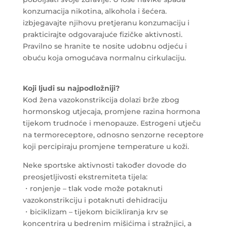
konzumacija nikotina, alkohola i šećera.
izbjegavajte njihovu pretjeranu konzumaciju i
prakticirajte odgovarajuće fizičke aktivnosti.
Pravilno se hranite te nosite udobnu odjeću i
obuću koja omogućava normalnu cirkulaciju.
Koji ljudi su najpodložniji?
Kod žena vazokonstrikcija dolazi brže zbog
hormonskog utjecaja, promjene razina hormona
tijekom trudnoće i menopauze. Estrogeni utječu
na termoreceptore, odnosno senzorne receptore
koji percipiraju promjene temperature u koži.
Neke sportske aktivnosti također dovode do
preosjetljivosti ekstremiteta tijela:
・ronjenje – tlak vode može potaknuti
vazokonstrikciju i potaknuti dehidraciju
・biciklizam – tijekom bicikliranja krv se
koncentrira u bedrenim mišićima i stražnjici, a