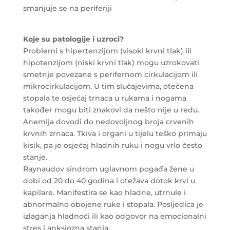
smanjuje se na periferiji
Koje su patologije i uzroci?
Problemi s hipertenzijom (visoki krvni tlak) ili
hipotenzijom (niski krvni tlak) mogu uzrokovati
smetnje povezane s perifernom cirkulacijom ili
mikrocirkulacijom. U tim slučajevima, otečena
stopala te osjećaj trnaca u rukama i nogama
također mogu biti znakovi da nešto nije u redu.
Anemija dovodi do nedovoljnog broja crvenih
krvnih zrnaca. Tkiva i organi u tijelu teško primaju
kisik, pa je osjećaj hladnih ruku i nogu vrlo često
stanje.
Raynaudov sindrom uglavnom pogađa žene u
dobi od 20 do 40 godina i otežava dotok krvi u
kapilare. Manifestira se kao hladne, utrnule i
abnormalno obojene ruke i stopala. Posljedica je
izlaganja hladnoći ili kao odgovor na emocionalni
stres i anksiozna stanja.