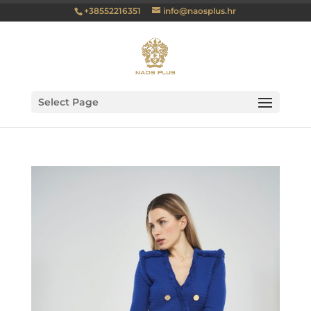
+38552216351
info@naosplus.hr
Select Page