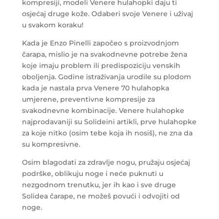
kompresiji, modeli Venere hulahopki daju ti
osjećaj druge kože. Odaberi svoje Venere i uživaj
u svakom koraku!
Kada je Enzo Pinelli započeo s proizvodnjom
čarapa, mislio je na svakodnevne potrebe žena
koje imaju problem ili predispoziciju venskih
oboljenja. Godine istraživanja urodile su plodom
kada je nastala prva Venere 70 hulahopka
umjerene, preventivne kompresije za
svakodnevne kombinacije. Venere hulahopke
najprodavaniji su Solideini artikli, prve hulahopke
za koje nitko (osim tebe koja ih nosiš), ne zna da
su kompresivne.
Osim blagodati za zdravlje nogu, pružaju osjećaj
podrške, oblikuju noge i neće puknuti u
nezgodnom trenutku, jer ih kao i sve druge
Solidea čarape, ne možeš povući i odvojiti od
noge.