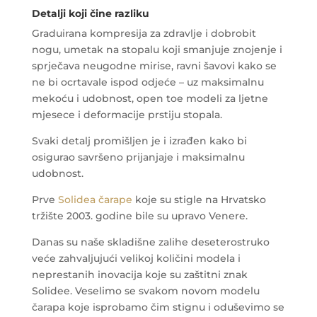
Detalji koji čine razliku
Graduirana kompresija za zdravlje i dobrobit
nogu, umetak na stopalu koji smanjuje znojenje i
sprječava neugodne mirise, ravni šavovi kako se
ne bi ocrtavale ispod odjeće – uz maksimalnu
mekoću i udobnost, open toe modeli za ljetne
mjesece i deformacije prstiju stopala.
Svaki detalj promišljen je i izrađen kako bi
osigurao savršeno prijanjaje i maksimalnu
udobnost.
Prve
Solidea čarape
koje su stigle na Hrvatsko
tržište 2003. godine bile su upravo Venere.
Danas su naše skladišne zalihe deseterostruko
veće zahvaljujući velikoj količini modela i
neprestanih inovacija koje su zaštitni znak
Solidee. Veselimo se svakom novom modelu
čarapa koje isprobamo čim stignu i oduševimo se