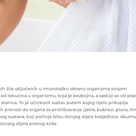
mfnih žila uključenih u imunološku obranu organizma svojom
 od tekućina u organizmu, koja je bezbojna, a sastoji se od pla
 stanica. To je učinkovit sustav putem kojeg tijelo prikuplja
 ih prenosi do organa za pročišćavanje (jetra, bubrezi, pluća, li
nog sustava, koji počinje blizu donjeg dijela kralježnice. Akumu
 donjeg dijela prsnog koša.