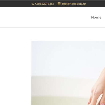
+38552216351
info@naosplus.hr
Home