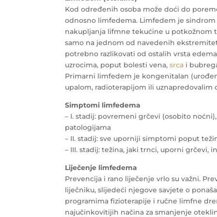
Kod određenih osoba može doći do poremećaj
odnosno limfedema. Limfedem je sindrom 
nakupljanja lifmne tekućine u potkožnom tk
samo na jednom od navedenih ekstremiteta,
potrebno razlikovati od ostalih vrsta edema
uzrocima, poput bolesti vena,
srca
i bubreg
Primarni limfedem je kongenitalan (urođen
upalom, radioterapijom ili uznapredovalim 
Simptomi limfedema
– I. stadij: povremeni grčevi (osobito noćn
patologijama
– II. stadij: sve uporniji simptomi poput tež
– III. stadij: težina, jaki trnci, uporni grče
Liječenje limfedema
Prevencija i rano liječenje vrlo su važni. 
liječniku, slijedeći njegove savjete o ponaša
programima fizioterapije i ručne limfne dre
najučinkovitijih načina za smanjenje otekli