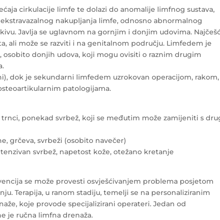
a cirkulacije limfe te dolazi do anomalije limfnog sustava,
ekstravazalnog nakupljanja limfe, odnosno abnormalnog
ivu. Javlja se uglavnom na gornjim i donjim udovima. Najčešć
 ali može se razviti i na genitalnom području. Limfedem je
, osobito donjih udova, koji mogu ovisiti o raznim drugim
a.
i), dok je sekundarni limfedem uzrokovan operacijom, rakom,
osteoartikularnim patologijama.
i), trnci, ponekad svrbež, koji se međutim može zamijeniti s dr
ine, grčeva, svrbeži (osobito navečer)
vi, intenzivan svrbež, napetost kože, otežano kretanje
Prevencija se može provesti osvješćivanjem problema posjetom
nju. Terapija, u ranom stadiju, temelji se na personaliziranim
naže, koje provode specijalizirani operateri. Jedan od
ne je ručna limfna drenaža.