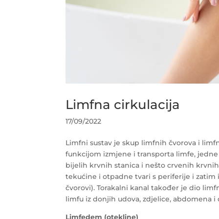
Limfna cirkulacija
17/09/2022
Limfni sustav je skup limfnih čvorova i li
funkcijom izmjene i transporta limfe, jedne
bijelih krvnih stanica i nešto crvenih krvnih
tekućine i otpadne tvari s periferije i zatim
čvorovi). Torakalni kanal također je dio limf
limfu iz donjih udova, zdjelice, abdomena i
Limfedem (otekline)