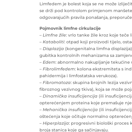
Limfedem je bolest koja se ne može izliječi
se drži pod kontrolom primjenom manšete i
odgovarajućih pravila ponašanja, preporučen
Pojmovnik limfne cirkulacije
–
Limfne žile
: vrlo tanke žile kroz koje teče
–
Kataboliti
: otpad koji proizvodi tijelo, os
–
Displazija
(kongenitalna limfna displazija):
gubitka kontrolnih mehanizama sa zamjeno
–
Edem
: abnormalno nakupljanje tekućine u
–
Fibrolimfedem
: kolona ekstremiteta s in
pahidermija i limfostatska verukoza).
–
Fibromatoza
: skupina brojnih lezija vezivn
fibroznog vezivnog tkiva), koja se može poja
–
Dinamička insuficijencija
(ili insuficijenc
opterećenjem proteina koje premašuje njeg
–
Mehanička insuficijencija
(ili insuficijen
oštećenja koje očituje normalno opterećen
–
Hiperplazija
: progresivni biološki proces
broja stanica koje ga sačinjavaju.