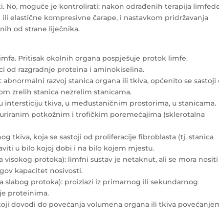
ti. No, moguće je kontrolirati: nakon odrađenih terapija limfe
li elastične kompresivne čarape, i nastavkom pridržavanja
ih od strane liječnika.
 limfa. Pritisak okolnih organa pospješuje protok limfe.
taci od razgradnje proteina i aminokiselina.
 abnormalni razvoj stanica organa ili tkiva, općenito se sastoji
m zrelih stanica nezrelim stanicama.
 intersticiju tkiva, u međustaničnim prostorima, u stanicama.
duriranim potkožnim i trofičkim poremećajima (sklerotalna
og tkiva, koja se sastoji od proliferacije fibroblasta (tj. stanica
viti u bilo kojoj dobi i na bilo kojem mjestu.
ija visokog protoka): limfni sustav je netaknut, ali se mora nositi
ov kapacitet nosivosti.
cija slabog protoka): proizlazi iz primarnog ili sekundarnog
je proteinima.
 koji dovodi do povećanja volumena organa ili tkiva povećanje