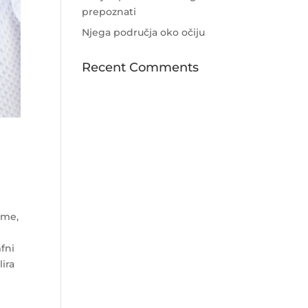
prepoznati
Njega područja oko očiju
Recent Comments
zme,
mfni
lira