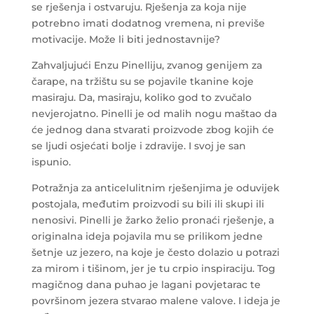
se rješenja i ostvaruju. Rješenja za koja nije
potrebno imati dodatnog vremena, ni previše
motivacije. Može li biti jednostavnije?
Zahvaljujući Enzu Pinelliju, zvanog genijem za
čarape, na tržištu su se pojavile tkanine koje
masiraju. Da, masiraju, koliko god to zvučalo
nevjerojatno. Pinelli je od malih nogu maštao da
će jednog dana stvarati proizvode zbog kojih će
se ljudi osjećati bolje i zdravije. I svoj je san
ispunio.
Potražnja za anticelulitnim rješenjima je oduvijek
postojala, međutim proizvodi su bili ili skupi ili
nenosivi. Pinelli je žarko želio pronaći rješenje, a
originalna ideja pojavila mu se prilikom jedne
šetnje uz jezero, na koje je često dolazio u potrazi
za mirom i tišinom, jer je tu crpio inspiraciju. Tog
magičnog dana puhao je lagani povjetarac te
površinom jezera stvarao malene valove. I ideja je