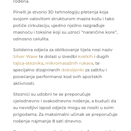
rođena.
Pinelli je stvorio 3D tehnologiju pletenja koja
svojom valovitom strukturom masira kožu i tako
potiče cirkulaciju, ujedno nježno razgrađuje
masnoću i toksine koji su uzroci “narančine kore”,
odnosno celulita.
Solideina odjeća za oblikovanje tijela nosi naziv
Silver Wave
te dolazi u izvedbi
kratkih
i dugih
tajica-steznika
,
mikromasažnih rukava
, te
specijalno dizajniranih
dokoljenki
za zaštitu i
povećanje performansi kod svih sportskih
aktivnosti.
Steznici su udobni te se preporučuje
cjelodnevno i svakodnevno nošenje, a budući da
su nevidljivi ispod odjeće mogu se nositi u svim
prigodama. Za maksimalni učinak se preporučuje
nošenje najmanje 8 sati dnevno.