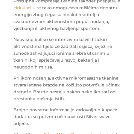
Postupna kompresija tkanine također pospješuje
cirkulaciju
te tako omogućava mišićima dodatnu
energiju zbog čega su idealni pratitelj u
svakodnevnim aktivnostima poput hodanja,
vježbanja ili aktivnog bavljenja sportom.
Neovisno koliko se intenzivno bavili fizičkim
aktivnostima tijelo će zadržati osjećaj svježine i
suhoće zahvaljujući ionima srebra utkanim u
tkanini koji sprječavaju razvoj bakterija i
neugodnih mirisa.
Prilikom nošenja, aktivna mikromasažna tkanina
stvara lagane brazde na koži što potvrđuje učinak
drenaže. Brazde nestaju nakon nekoliko sati od
prestanka nošenja istih.
Brojne povratne informacije zadovoljnih kupaca
dodatna su potvrda učinkovitosti Silver wave
odjeće.