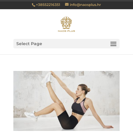
+38552216351
info@naosplus.hr
Select Page