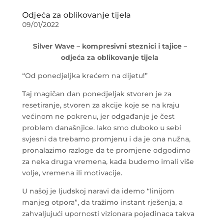
Odjeća za oblikovanje tijela
09/01/2022
Silver Wave – kompresivni steznici i tajice –
odjeća za oblikovanje tijela
“Od ponedjeljka krećem na dijetu!”
Taj magičan dan ponedjeljak stvoren je za
resetiranje, stvoren za akcije koje se na kraju
većinom ne pokrenu, jer odgađanje je čest
problem današnjice. Iako smo duboko u sebi
svjesni da trebamo promjenu i da je ona nužna,
pronalazimo razloge da te promjene odgodimo
za neka druga vremena, kada budemo imali više
volje, vremena ili motivacije.
U našoj je ljudskoj naravi da idemo “linijom
manjeg otpora”, da tražimo instant rješenja, a
zahvaljujući upornosti vizionara pojedinaca takva