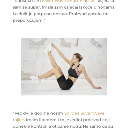
“Koristila sam
Silver Wave Short hlačice
i osjećala
sam se super. Imala sam osjećaj lakoće u nogama
i celulit je potpuno nestao. Proizvod apsolutno
preporučujem.”
“Već dvije godine nosim
Solidea Silver Wave
tajice
. Imam lipedem i to je jedini proizvod koji
donekle kontrolira oticanje nogu. Ne samo da su