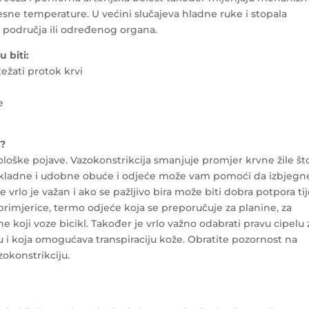
esne temperature. U većini slučajeva hladne ruke i stopala
područja ili određenog organa.
 biti:
ežati protok krvi
e
u?
iološke pojave. Vazokonstrikcija smanjuje promjer krvne žile št
prikladne i udobne obuće i odjeće može vam pomoći da izbjegn
vrlo je važan i ako se pažljivo bira može biti dobra potpora tij
primjerice, termo odjeće koja se preporučuje za planine, za
ne koji voze bicikl. Također je vrlo važno odabrati pravu cipelu 
u i koja omogućava transpiraciju kože. Obratite pozornost na
zokonstrikciju.