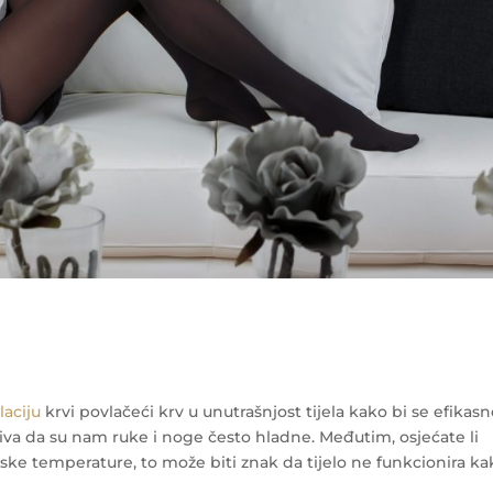
laciju
krvi povlačeći krv u unutrašnjost tijela kako bi se efikas
ziva da su nam ruke i noge često hladne. Međutim, osjećate li
ske temperature, to može biti znak da tijelo ne funkcionira ka