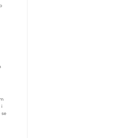
 o
h
e
om
 i
o se