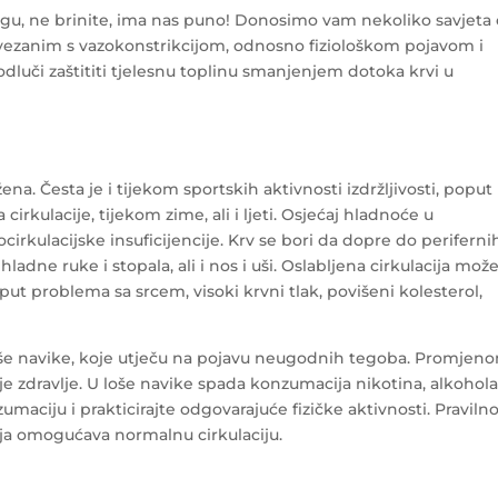
ogu, ne brinite, ima nas puno! Donosimo vam nekoliko savjeta
ezanim s vazokonstrikcijom, odnosno fiziološkom pojavom i
odluči zaštititi tjelesnu toplinu smanjenjem dotoka krvi u
žena. Česta je i tijekom sportskih aktivnosti izdržljivosti, poput
irkulacije, tijekom zime, ali i ljeti. Osjećaj hladnoće u
cirkulacijske insuficijencije. Krv se bori da dopre do periferni
adne ruke i stopala, ali i nos i uši. Oslabljena cirkulacija mož
oput problema sa srcem, visoki krvni tlak, povišeni kolesterol,
oše navike, koje utječu na pojavu neugodnih tegoba. Promjen
e zdravlje. U loše navike spada konzumacija nikotina, alkohola
umaciju i prakticirajte odgovarajuće fizičke aktivnosti. Praviln
oja omogućava normalnu cirkulaciju.