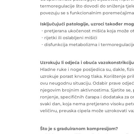
termoregulacije što dovodi do sniženja tjel
povezuju se s funkcionalnim poremećajima 
Isključujući patologije, uzroci također mogu
・pretjerana ukočenost mišića koja može ot
・rijetki ili oslabljeni mišići
・disfunkcija metabolizma i termoregulacij
Uzrokuju li odjeća i obuća vazokonstrikcij
Hladne ruke i noge posljedica su, dakle, fiz
uzrokuje porast krvnog tlaka. Korištenje 
ovu neugodnu situaciju. Odabir prave odjeće 
njegovim brojnim aktivnostima. Sjetite se, 
ronjenje, specifičnih čarapa i dodataka za o
svaki dan, koja nema pretjerano visoku pet
veličinu, preuska cipela može uzrokovati va
Što je s graduiranom kompresijom?