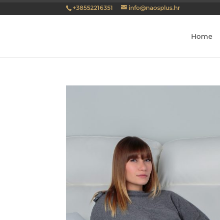
+38552216351
info@naosplus.hr
Home