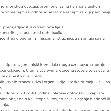
g hormonskog utjecaja, promjene razina hormona tijekom
 termoreceptore, odnosno senzorne receptore koji percipiraj
preosjetljivosti ekstremiteta tijela:
onstrikciju i potaknuti dehidraciju
ncentrira u bedrenim mišićima i stražnjici, a smanjuje se na
 ili hipotenzijom (niski krvni tlak) mogu uzrokovati smetnje
ocirkulacijom. U tim slučajevima, otečena stopala te osjećaj tr
vi da nešto nije u redu.
krvnih zrnaca. Tkiva i organi u tijelu teško primaju kisik, pa 
e.
dobi od 20 do 40 godina i otežava dotok krvi u kapilare.
lno obojene ruke i stopala. Posljedica je izlaganja hladnoći ili
anja.
ireoza i periferna arterijska bolest također mijenjaju mehaniz