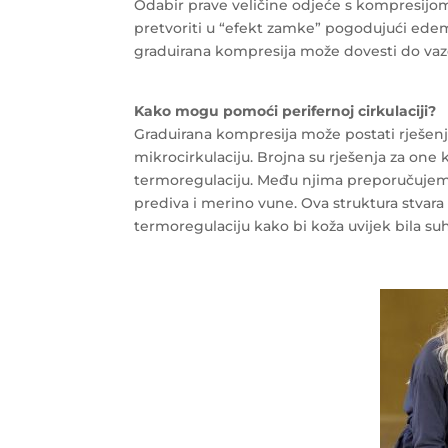
Odabir prave veličine odjeće s kompresijo
pretvoriti u “efekt zamke” pogodujući edemu
graduirana kompresija može dovesti do vazo
Kako mogu pomoći perifernoj cirkulaciji?
Graduirana kompresija može postati rješenje
mikrocirkulaciju. Brojna su rješenja za one k
termoregulaciju. Među njima preporučuj
prediva i merino vune. Ova struktura stvar
termoregulaciju kako bi koža uvijek bila su