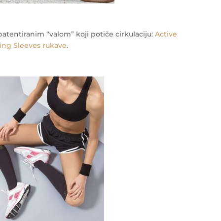
patentiranim “valom” koji potiče cirkulaciju:
Active
ing Sleeves rukave
.