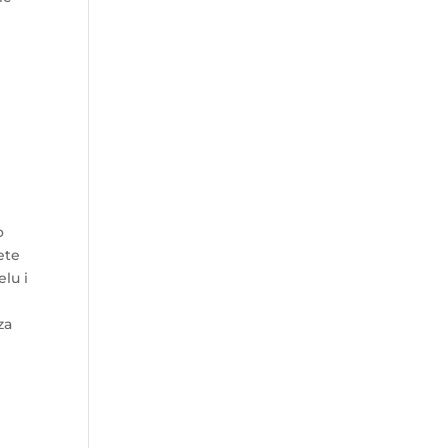
o
ete
elu i
za