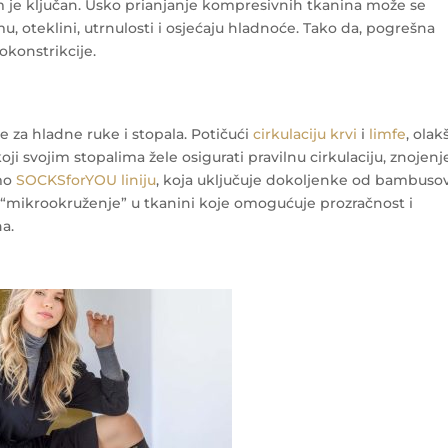
m je ključan. Usko prianjanje kompresivnih tkanina može se
, oteklini, utrnulosti i osjećaju hladnoće. Tako da, pogrešna
konstrikcije.
 za hladne ruke i stopala. Potičući
cirkulaciju krvi
i
limfe
, olak
oji svojim stopalima žele osigurati pravilnu cirkulaciju, znojenje
emo
SOCKSforYOU liniju
, koja uključuje dokoljenke od bambuso
a “mikrookruženje” u tkanini koje omogućuje prozračnost i
ha.