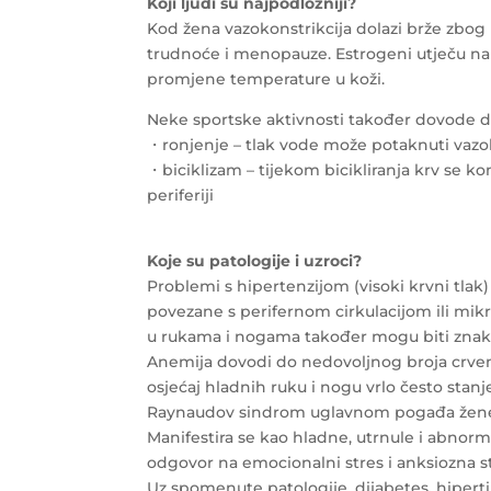
Koji ljudi su najpodložniji?
Kod žena vazokonstrikcija dolazi brže zbo
trudnoće i menopauze. Estrogeni utječu na
promjene temperature u koži.
Neke sportske aktivnosti također dovode do 
・ronjenje – tlak vode može potaknuti vazok
・biciklizam – tijekom bicikliranja krv se ko
periferiji
Koje su patologije i uzroci?
Problemi s hipertenzijom (visoki krvni tlak)
povezane s perifernom cirkulacijom ili mikr
u rukama i nogama također mogu biti znako
Anemija dovodi do nedovoljnog broja crvenih 
osjećaj hladnih ruku i nogu vrlo često stanj
Raynaudov sindrom uglavnom pogađa žene u 
Manifestira se kao hladne, utrnule i abnorma
odgovor na emocionalni stres i anksiozna st
Uz spomenute patologije, dijabetes, hipert