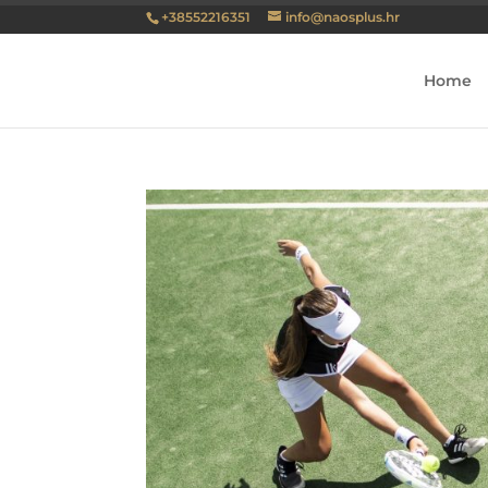
+38552216351
info@naosplus.hr
Home