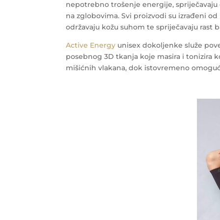
nepotrebno trošenje energije, spriječavaju 
na zglobovima. Svi proizvodi su izrađeni od
održavaju kožu suhom te spriječavaju rast ba
Active Energy
unisex dokoljenke služe pove
posebnog 3D tkanja koje masira i tonizira k
mišićnih vlakana, dok istovremeno omoguću