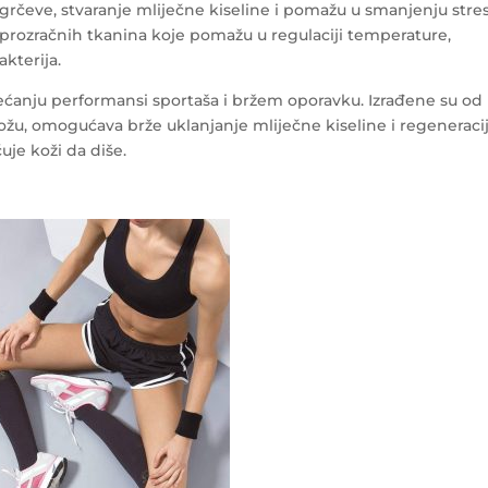
grčeve, stvaranje mliječne kiseline i pomažu u smanjenju stre
 prozračnih tkanina koje pomažu u regulaciji temperature,
kterija.
ćanju performansi sportaša i bržem oporavku. Izrađene su od
ožu, omogućava brže uklanjanje mliječne kiseline i regeneraci
je koži da diše.