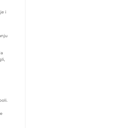
je i
anju
da
li,
oli.
že