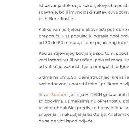
Istraživanja dokazuju kako tjelovježba poziti
spavanje, bolji imunološki sustav, čuva zdra
psihičko zdravlje.
Koliko vam je tjelesne aktivnosti potrebno o
preporučuju za populaciju odrasle dobi pro
od 30 do 60 minuta; ili one pojačanog intezi
Kod zahtijevnijeg bavljenja sportom, poput t
veći intenzitet ili određeni pokreti mogu u
od velike je važnosti tijelu omogućiti odgo
S time na umu, Solideini stručnjaci kreirali s
svakodnevnoj upotrebi tako i prilikom bavl
Silver Support
je linija HI-TECH graduiranih
zglobovima, uz maksimalnu okretnost u pokre
Visokotehnološka prediva od pravih iona sr
znojenja ili nakupljanja bakterija. Anatoms
da se ne vidi ispod odjeće.