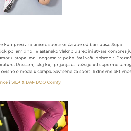
ne kompresivne unisex sportske čarape od bambusa. Super
dok poliamidno i elastansko vlakno u sredini stvara kompresij
i umor u stopalima i nogama te poboljšati vašu dobrobit. Prozrac
ture. Unutarnji sloj koji prijanja uz kožu je od supermekano
ovisno o modelu čarapa. Savršene za sport ili dnevne aktivnos
ance
i
SILK & BAMBOO Comfy