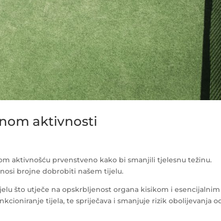
snom aktivnosti
kom aktivnošću prvenstveno kako bi smanjili tjelesnu težinu.
nosi brojne dobrobiti našem tijelu.
ijelu što utječe na opskrbljenost organa kisikom i esencijalnim
cioniranje tijela, te spriječava i smanjuje rizik obolijevanja o