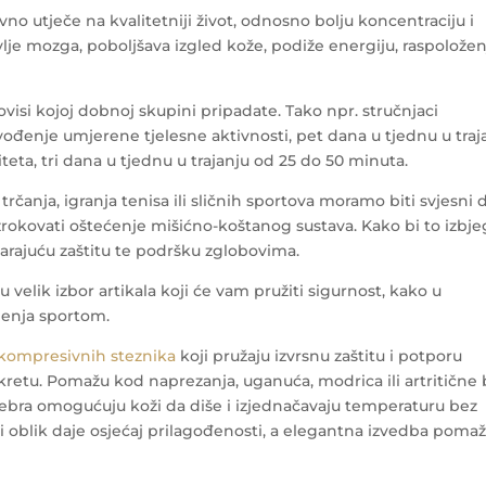
vno utječe na kvalitetniji život, odnosno bolju koncentraciju i
vlje mozga, poboljšava izgled kože, podiže energiju, raspoložen
visi kojoj dobnoj skupini pripadate. Tako npr. stručnjaci
vođenje umjerene tjelesne aktivnosti, pet dana u tjednu u traj
teta, tri dana u tjednu u trajanju od 25 do 50 minuta.
rčanja, igranja tenisa ili sličnih sportova moramo biti svjesni 
zrokovati oštećenje mišićno-koštanog sustava. Kako bi to izbjeg
varajuću zaštitu te podršku zglobovima.
u velik izbor artikala koji će vam pružiti sigurnost, kako u
jenja sportom.
kompresivnih steznika
koji pružaju izvrsnu zaštitu i potporu
tu. Pomažu kod naprezanja, uganuća, modrica ili artritične b
ebra omogućuju koži da diše i izjednačavaju temperaturu bez
ki oblik daje osjećaj prilagođenosti, a elegantna izvedba poma