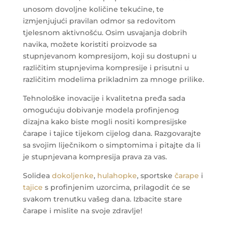
unosom dovoljne količine tekućine, te
izmjenjujući pravilan odmor sa redovitom
tjelesnom aktivnošću. Osim usvajanja dobrih
navika, možete koristiti proizvode sa
stupnjevanom kompresijom, koji su dostupni u
različitim stupnjevima kompresije i prisutni u
različitim modelima prikladnim za mnoge prilike.
Tehnološke inovacije i kvalitetna pređa sada
omogućuju dobivanje modela profinjenog
dizajna kako biste mogli nositi kompresijske
čarape i tajice tijekom cijelog dana. Razgovarajte
sa svojim liječnikom o simptomima i pitajte da li
je stupnjevana kompresija prava za vas.
Solidea
dokoljenke
,
hulahopke
, sportske
čarape
i
tajice
s profinjenim uzorcima, prilagodit će se
svakom trenutku vašeg dana. Izbacite stare
čarape i mislite na svoje zdravlje!