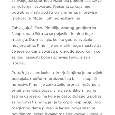
zahvaljujući upornosti vizionara pojedinaca takva
se rješenja i ostvaruju. Rješenja za koja nije
potrebno imati dodatnog vremena, ni previše
motivacije. Može li biti jednostavnije?
Zahvaljujući Enzu Pinelliju, zvanog genijem za
čarape, na tržištu su se pojavile tkanine koje
masiraju. Da, masiraju, koliko god to zvučalo
nevjerojatno. Pinelli je od malih nogu maštao da
će jednog dana stvarati proizvode zbog kojih će
se ljudi osjećati bolje i zdravije. I svoj je san
ispunio.
Potražnja za anticelulitnim rješenjima je oduvijek
postojala, međutim proizvodi su bili ili skupi ili
nenosivi. Pinelli je žarko želio pronaći rješenje, a
originalna ideja pojavila mu se prilikom jedne
šetnje uz jezero, na koje je često dolazio u potrazi
za mirom i tišinom, jer je tu crpio inspiraciju. Tog
magičnog dana puhao je lagani povjetarac te
površinom jezera stvarao malene valove. I ideja je