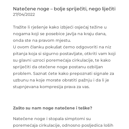
Natečene noge – bolje spriječiti, nego liječiti
27/04/2022
Tražite li rješenje kako izbjeći osjećaj težine u
nogama koji se posebice javlja na kraju dana,
onda ste na pravom mjestu.
U ovom članku pokušat ćemo odgovoriti na niz
pitanja koja si sigurno postavljate, otkriti vam koji
su glavni uzroci poremećaja cirkulacije, te kako
spriječiti da otečene noge postanu ozbiljan
problem. Saznat ćete kako prepoznati signale za
uzbunu na koje morate obratiti pažnju i da li je
stupnjevana kompresija prava za vas.
Zašto su nam noge natečene i teške?
Natečene noge i stopala simptomi su
poremećaja cirkulacije, odnosno posljedica loših