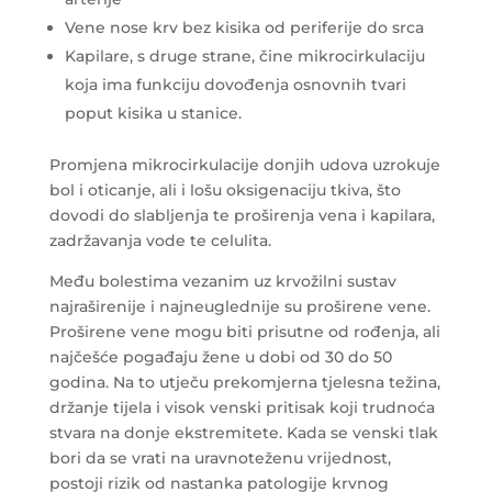
Vene nose krv bez kisika od periferije do srca
Kapilare, s druge strane, čine mikrocirkulaciju
koja ima funkciju dovođenja osnovnih tvari
poput kisika u stanice.
Promjena mikrocirkulacije donjih udova uzrokuje
bol i oticanje, ali i lošu oksigenaciju tkiva, što
dovodi do slabljenja te proširenja vena i kapilara,
zadržavanja vode te celulita.
Među bolestima vezanim uz krvožilni sustav
najraširenije i najneuglednije su proširene vene.
Proširene vene mogu biti prisutne od rođenja, ali
najčešće pogađaju žene u dobi od 30 do 50
godina. Na to utječu prekomjerna tjelesna težina,
držanje tijela i visok venski pritisak koji trudnoća
stvara na donje ekstremitete. Kada se venski tlak
bori da se vrati na uravnoteženu vrijednost,
postoji rizik od nastanka patologije krvnog