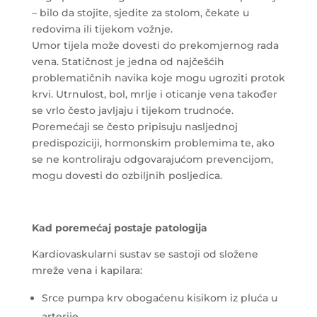
– bilo da stojite, sjedite za stolom, čekate u
redovima ili tijekom vožnje.
Umor tijela može dovesti do prekomjernog rada
vena. Statičnost je jedna od najčešćih
problematičnih navika koje mogu ugroziti protok
krvi. Utrnulost, bol, mrlje i oticanje vena također
se vrlo često javljaju i tijekom trudnoće.
Poremećaji se često pripisuju nasljednoj
predispoziciji, hormonskim problemima te, ako
se ne kontroliraju odgovarajućom prevencijom,
mogu dovesti do ozbiljnih posljedica.
Kad poremećaj postaje patologija
Kardiovaskularni sustav se sastoji od složene
mreže vena i kapilara:
Srce pumpa krv obogaćenu kisikom iz pluća u
arterije