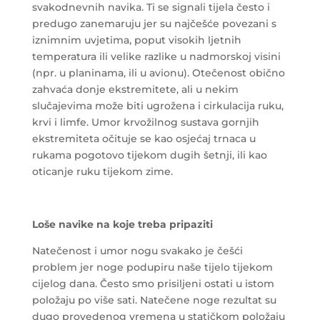
svakodnevnih navika. Ti se signali tijela često i
predugo zanemaruju jer su najčešće povezani s
iznimnim uvjetima, poput visokih ljetnih
temperatura ili velike razlike u nadmorskoj visini
(npr. u planinama, ili u avionu). Otečenost obično
zahvaća donje ekstremitete, ali u nekim
slučajevima može biti ugrožena i cirkulacija ruku,
krvi i limfe. Umor krvožilnog sustava gornjih
ekstremiteta očituje se kao osjećaj trnaca u
rukama pogotovo tijekom dugih šetnji, ili kao
oticanje ruku tijekom zime.
Loše navike na koje treba pripaziti
Natečenost i umor nogu svakako je češći
problem jer noge podupiru naše tijelo tijekom
cijelog dana. Često smo prisiljeni ostati u istom
položaju po više sati. Natečene noge rezultat su
dugo provedenog vremena u statičkom položaju