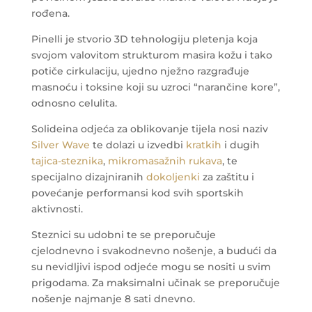
rođena.
Pinelli je stvorio 3D tehnologiju pletenja koja
svojom valovitom strukturom masira kožu i tako
potiče cirkulaciju, ujedno nježno razgrađuje
masnoću i toksine koji su uzroci “narančine kore”,
odnosno celulita.
Solideina odjeća za oblikovanje tijela nosi naziv
Silver Wave
te dolazi u izvedbi
kratkih
i dugih
tajica-steznika
,
mikromasažnih rukava
, te
specijalno dizajniranih
dokoljenki
za zaštitu i
povećanje performansi kod svih sportskih
aktivnosti.
Steznici su udobni te se preporučuje
cjelodnevno i svakodnevno nošenje, a budući da
su nevidljivi ispod odjeće mogu se nositi u svim
prigodama. Za maksimalni učinak se preporučuje
nošenje najmanje 8 sati dnevno.