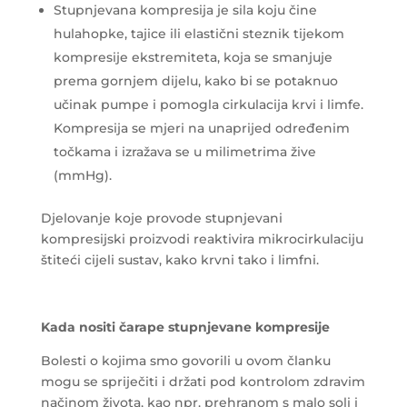
Stupnjevana kompresija je sila koju čine
hulahopke, tajice ili elastični steznik tijekom
kompresije ekstremiteta, koja se smanjuje
prema gornjem dijelu, kako bi se potaknuo
učinak pumpe i pomogla cirkulacija krvi i limfe.
Kompresija se mjeri na unaprijed određenim
točkama i izražava se u milimetrima žive
(mmHg).
Djelovanje koje provode stupnjevani
kompresijski proizvodi reaktivira mikrocirkulaciju
štiteći cijeli sustav, kako krvni tako i limfni.
Kada nositi čarape stupnjevane kompresije
Bolesti o kojima smo govorili u ovom članku
mogu se spriječiti i držati pod kontrolom zdravim
načinom života, kao npr. prehranom s malo soli i