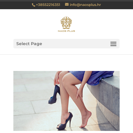
+38552216351
info@naosplus.hr
Select Page