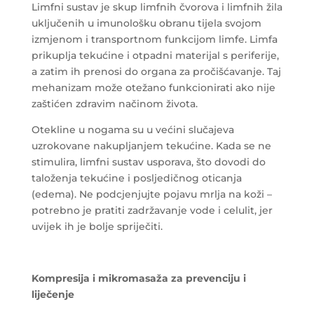
Limfni sustav je skup limfnih čvorova i limfnih žila
uključenih u imunološku obranu tijela svojom
izmjenom i transportnom funkcijom limfe. Limfa
prikuplja tekućine i otpadni materijal s periferije,
a zatim ih prenosi do organa za pročišćavanje. Taj
mehanizam može otežano funkcionirati ako nije
zaštićen zdravim načinom života.
Otekline u nogama su u većini slučajeva
uzrokovane nakupljanjem tekućine. Kada se ne
stimulira, limfni sustav usporava, što dovodi do
taloženja tekućine i posljedičnog oticanja
(edema). Ne podcjenjujte pojavu mrlja na koži –
potrebno je pratiti zadržavanje vode i celulit, jer
uvijek ih je bolje spriječiti.
Kompresija i mikromasaža za prevenciju i
liječenje