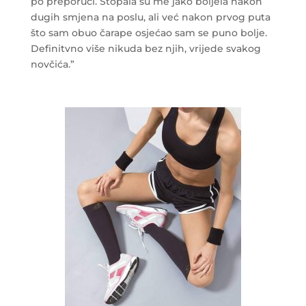
po preporuci. Stopala su me jako boljela nakon
dugih smjena na poslu, ali već nakon prvog puta
što sam obuo čarape osjećao sam se puno bolje.
Definitvno više nikuda bez njih, vrijede svakog
novčića.”