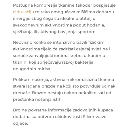
Postupna kompresija tkanine također pospješuje
cirkulaciju
te tako omogućava mišićima dodatnu
energiju zbog čega su idealni pratitelj u
svakodnevnim aktivnostima poput hodanja,
vježbanja ili aktivnog bavljenja sportom.
Neovisno koliko se intenzivno bavili fizičkim
aktivnostima tijelo će zadržati osjećaj svježine i
suhoće zahvaljujući ionima srebra utkanim u
tkanini koji sprječavaju razvoj bakterija i
neugodnih mirisa.
Prilikom nošenja, aktivna mikromasažna tkanina
stvara lagane brazde na koži što potvrđuje učinak
drenaže. Brazde nestaju nakon nekoliko sati od
prestanka nošenja istih.
Brojne povratne informacije zadovoljnih kupaca
dodatna su potvrda učinkovitosti Silver wave
odjeće.