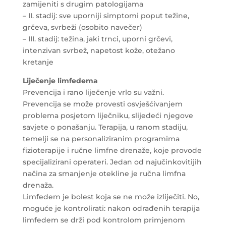
zamijeniti s drugim patologijama
– II. stadij: sve uporniji simptomi poput težine,
grčeva, svrbeži (osobito navečer)
– III. stadij: težina, jaki trnci, uporni grčevi,
intenzivan svrbež, napetost kože, otežano
kretanje
Liječenje limfedema
Prevencija i rano liječenje vrlo su važni.
Prevencija se može provesti osvješćivanjem
problema posjetom liječniku, slijedeći njegove
savjete o ponašanju. Terapija, u ranom stadiju,
temelji se na personaliziranim programima
fizioterapije i ručne limfne drenaže, koje provode
specijalizirani operateri. Jedan od najučinkovitijih
načina za smanjenje otekline je ručna limfna
drenaža.
Limfedem je bolest koja se ne može izliječiti. No,
moguće je kontrolirati: nakon odrađenih terapija
limfedem se drži pod kontrolom primjenom