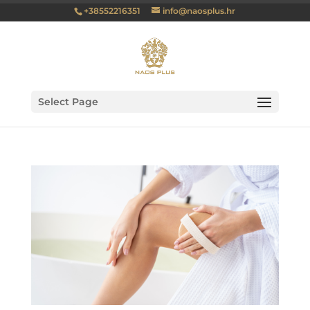
+38552216351
info@naosplus.hr
Select Page