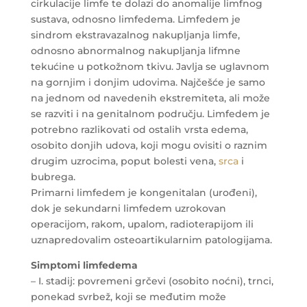
cirkulacije limfe te dolazi do anomalije limfnog
sustava, odnosno limfedema. Limfedem je
sindrom ekstravazalnog nakupljanja limfe,
odnosno abnormalnog nakupljanja lifmne
tekućine u potkožnom tkivu. Javlja se uglavnom
na gornjim i donjim udovima. Najčešće je samo
na jednom od navedenih ekstremiteta, ali može
se razviti i na genitalnom području. Limfedem je
potrebno razlikovati od ostalih vrsta edema,
osobito donjih udova, koji mogu ovisiti o raznim
drugim uzrocima, poput bolesti vena,
srca
i
bubrega.
Primarni limfedem je kongenitalan (urođeni),
dok je sekundarni limfedem uzrokovan
operacijom, rakom, upalom, radioterapijom ili
uznapredovalim osteoartikularnim patologijama.
Simptomi limfedema
– I. stadij: povremeni grčevi (osobito noćni), trnci,
ponekad svrbež, koji se međutim može