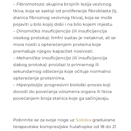
–
Fibromatoza
: skupina brojnih lezija vezivnog
tkiva, koja se sastoji od proliferacije fibroblasta (tj.
stanica fibroznog vezivnog tkiva), koja se može
pojaviti u bilo kojoj dobi i na bilo kojem mjestu.
–
Dinamička insuficijencija
(ili insuficijencija
visokog protoka): limfni sustav je netaknut, ali se
mora nositi s opterećenjem proteina koje
premašuje njegov kapacitet nosivosti.
–
Mehanička insuficijencija
(ili insuficijencija
slabog protoka): proizlazi iz primarnog ili
sekundarnog oštećenja koje očituje normalno
opterećenje proteinima.
–
Hiperplazija
: progresivni biološki proces koji
dovodi do povećanja volumena organa ili tkiva
povećanjem broja stanica koje ga sačinjavaju.
Pobrinite se za svoje noge uz
Solidea
graduirane
terapeutske kompresijske hulahopke od 18 do 21