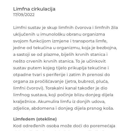
Limfna cirkulacija
17/09/2022
Limfni sustav je skup limfnih čvorova i limfnih žila
uključenih u imunološku obranu organizma
svojom funkcijom izmjene i transporta limfe,
jedne od tekućina u organizmu, koja je bezbojna,
a sastoji se od plazme, bijelih krvnih stanica i
nešto crvenih krvnih stanica. To je učinkovit
sustav putem kojeg tijelo prikuplja tekućine i
otpadne tvari s periferije i zatim ih prenosi do
organa za pročišćavanje (jetra, bubrezi, pluća,
limfni čvorovi). Torakalni kanal također je dio
limfnog sustava, koji počinje blizu donjeg dijela
kralježnice. Akumulira limfu iz donjih udova,
zdjelice, abdomena i donjeg dijela prsnog koša.
Limfedem (otekline)
Kod određenih osoba može doći do poremećaja