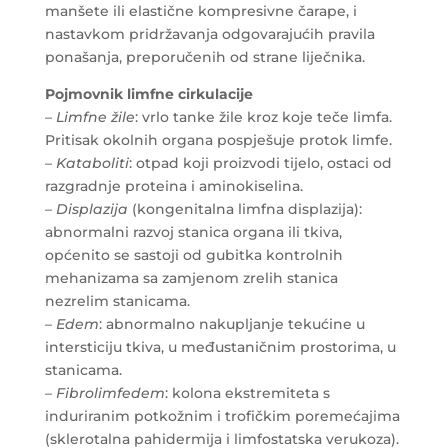
manšete ili elastične kompresivne čarape, i
nastavkom pridržavanja odgovarajućih pravila
ponašanja, preporučenih od strane liječnika.
Pojmovnik limfne cirkulacije
–
Limfne žile
: vrlo tanke žile kroz koje teče limfa.
Pritisak okolnih organa pospješuje protok limfe.
–
Kataboliti
: otpad koji proizvodi tijelo, ostaci od
razgradnje proteina i aminokiselina.
–
Displazija
(kongenitalna limfna displazija):
abnormalni razvoj stanica organa ili tkiva,
općenito se sastoji od gubitka kontrolnih
mehanizama sa zamjenom zrelih stanica
nezrelim stanicama.
–
Edem
: abnormalno nakupljanje tekućine u
intersticiju tkiva, u međustaničnim prostorima, u
stanicama.
–
Fibrolimfedem
: kolona ekstremiteta s
induriranim potkožnim i trofičkim poremećajima
(sklerotalna pahidermija i limfostatska verukoza).