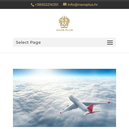
+38552216351
info@naosplus.hr
Select Page