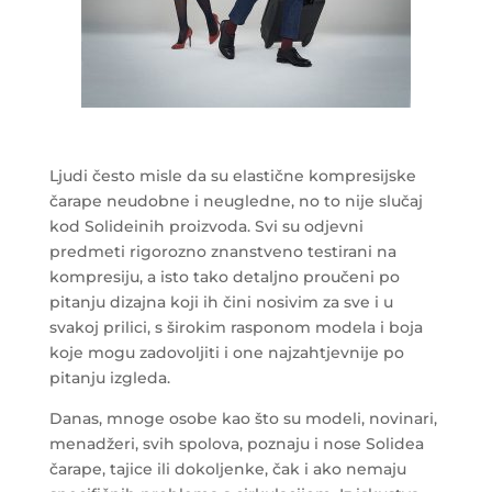
Ljudi često misle da su elastične kompresijske
čarape neudobne i neugledne, no to nije slučaj
kod Solideinih proizvoda. Svi su odjevni
predmeti rigorozno znanstveno testirani na
kompresiju, a isto tako detaljno proučeni po
pitanju dizajna koji ih čini nosivim za sve i u
svakoj prilici, s širokim rasponom modela i boja
koje mogu zadovoljiti i one najzahtjevnije po
pitanju izgleda.
Danas, mnoge osobe kao što su modeli, novinari,
menadžeri, svih spolova, poznaju i nose Solidea
čarape, tajice ili dokoljenke, čak i ako nemaju