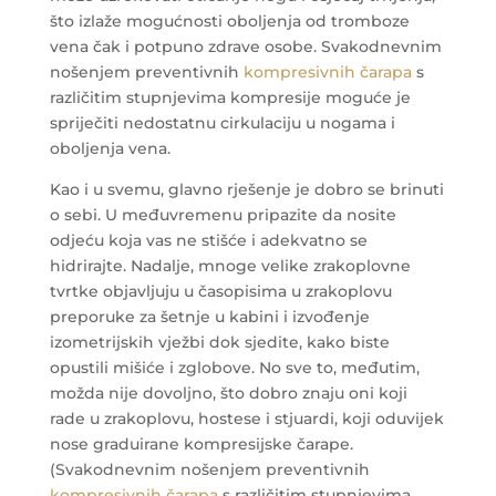
što izlaže mogućnosti oboljenja od tromboze
vena čak i potpuno zdrave osobe. Svakodnevnim
nošenjem preventivnih
kompresivnih čarapa
s
različitim stupnjevima kompresije moguće je
spriječiti nedostatnu cirkulaciju u nogama i
oboljenja vena.
Kao i u svemu, glavno rješenje je dobro se brinuti
o sebi. U međuvremenu pripazite da nosite
odjeću koja vas ne stišće i adekvatno se
hidrirajte. Nadalje, mnoge velike zrakoplovne
tvrtke objavljuju u časopisima u zrakoplovu
preporuke za šetnje u kabini i izvođenje
izometrijskih vježbi dok sjedite, kako biste
opustili mišiće i zglobove. No sve to, međutim,
možda nije dovoljno, što dobro znaju oni koji
rade u zrakoplovu, hostese i stjuardi, koji oduvijek
nose graduirane kompresijske čarape.
(Svakodnevnim nošenjem preventivnih
kompresivnih čarapa
s različitim stupnjevima