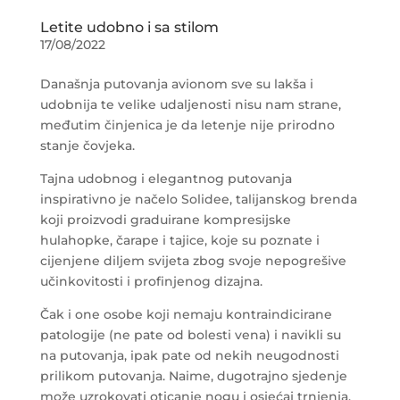
Letite udobno i sa stilom
17/08/2022
Današnja putovanja avionom sve su lakša i
udobnija te velike udaljenosti nisu nam strane,
međutim činjenica je da letenje nije prirodno
stanje čovjeka.
Tajna udobnog i elegantnog putovanja
inspirativno je načelo Solidee, talijanskog brenda
koji proizvodi graduirane kompresijske
hulahopke, čarape i tajice, koje su poznate i
cijenjene diljem svijeta zbog svoje nepogrešive
učinkovitosti i profinjenog dizajna.
Čak i one osobe koji nemaju kontraindicirane
patologije (ne pate od bolesti vena) i navikli su
na putovanja, ipak pate od nekih neugodnosti
prilikom putovanja. Naime, dugotrajno sjedenje
može uzrokovati oticanje nogu i osjećaj trnjenja,