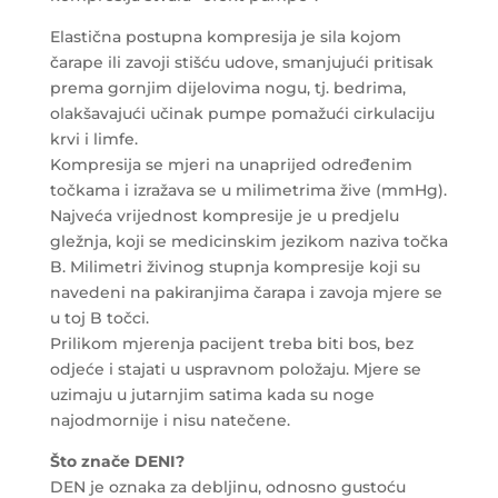
Elastična postupna kompresija je sila kojom
čarape ili zavoji stišću udove, smanjujući pritisak
prema gornjim dijelovima nogu, tj. bedrima,
olakšavajući učinak pumpe pomažući cirkulaciju
krvi i limfe.
Kompresija se mjeri na unaprijed određenim
točkama i izražava se u milimetrima žive (mmHg).
Najveća vrijednost kompresije je u predjelu
gležnja, koji se medicinskim jezikom naziva točka
B. Milimetri živinog stupnja kompresije koji su
navedeni na pakiranjima čarapa i zavoja mjere se
u toj B točci.
Prilikom mjerenja pacijent treba biti bos, bez
odjeće i stajati u uspravnom položaju. Mjere se
uzimaju u jutarnjim satima kada su noge
najodmornije i nisu natečene.
Što znače DENI?
DEN je oznaka za debljinu, odnosno gustoću