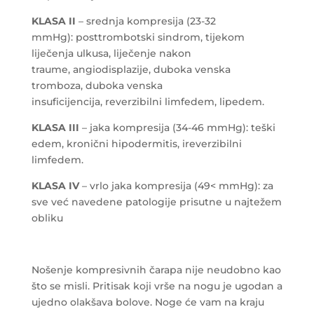
KLASA II
– srednja kompresija (23-32
mmHg): posttrombotski sindrom, tijekom
liječenja ulkusa, liječenje nakon
traume, angiodisplazije, duboka venska
tromboza, duboka venska
insuficijencija, reverzibilni limfedem, lipedem.
KLASA III
– jaka kompresija (34-46 mmHg): teški
edem, kronični hipodermitis, ireverzibilni
limfedem.
KLASA IV
– vrlo jaka kompresija (49< mmHg): za
sve već navedene patologije prisutne u najtežem
obliku
Nošenje kompresivnih čarapa nije neudobno kao
što se misli. Pritisak koji vrše na nogu je ugodan a
ujedno olakšava bolove. Noge će vam na kraju