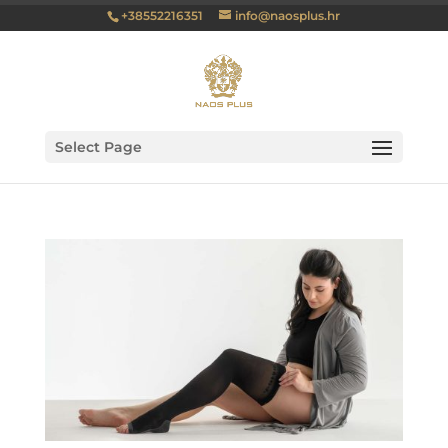
+38552216351
info@naosplus.hr
Select Page