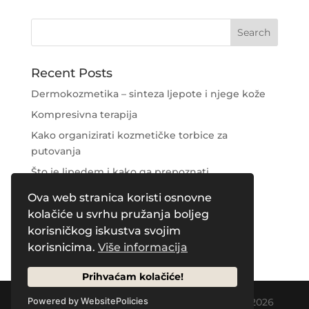
Recent Posts
Dermokozmetika – sinteza ljepote i njege kože
Kompresivna terapija
Kako organizirati kozmetičke torbice za
putovanja
Što je lipedem i kako ga prepoznati
Njega područja oko očiju
Ova web stranica koristi osnovne
kolačiće u svrhu pružanja boljeg
Recent Comments
korisničkog iskustva svojim
korisnicima.
Više informacija
Prihvaćam kolačiće!
Designed by
Creative Pleasure Agency
| © 2026
Powered by WebsitePolicies