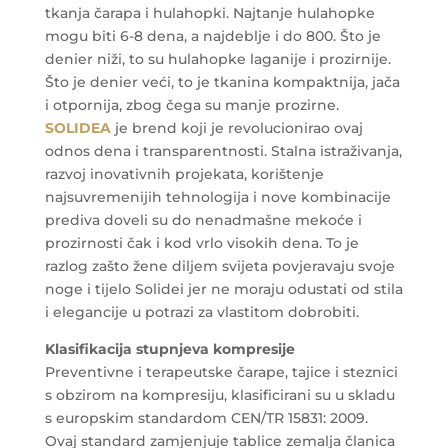
tkanja čarapa i hulahopki. Najtanje hulahopke
mogu biti 6-8 dena, a najdeblje i do 800. Što je
denier niži, to su hulahopke laganije i prozirnije.
Što je denier veći, to je tkanina kompaktnija, jača
i otpornija, zbog čega su manje prozirne.
SOLIDEA
je brend koji je revolucionirao ovaj
odnos dena i transparentnosti. Stalna istraživanja,
razvoj inovativnih projekata, korištenje
najsuvremenijih tehnologija i nove kombinacije
prediva doveli su do nenadmašne mekoće i
prozirnosti čak i kod vrlo visokih dena. To je
razlog zašto žene diljem svijeta povjeravaju svoje
noge i tijelo Solidei jer ne moraju odustati od stila
i elegancije u potrazi za vlastitom dobrobiti.
Klasifikacija stupnjeva kompresije
Preventivne i terapeutske čarape, tajice i steznici
s obzirom na kompresiju, klasificirani su u skladu
s europskim standardom CEN/TR 15831: 2009.
Ovaj standard zamjenjuje tablice zemalja članica