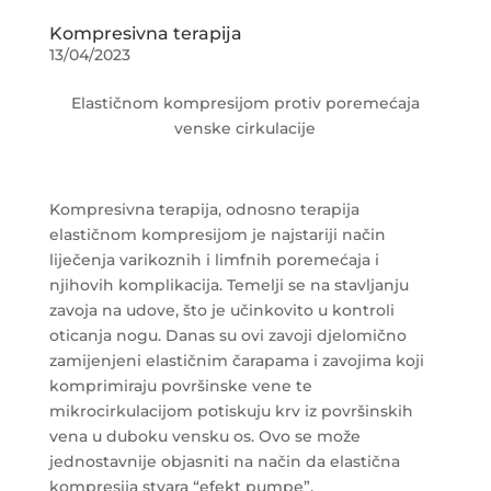
Kompresivna terapija
13/04/2023
Elastičnom kompresijom protiv poremećaja
venske cirkulacije
Kompresivna terapija, odnosno terapija
elastičnom kompresijom je najstariji način
liječenja varikoznih i limfnih poremećaja i
njihovih komplikacija. Temelji se na stavljanju
zavoja na udove, što je učinkovito u kontroli
oticanja nogu. Danas su ovi zavoji djelomično
zamijenjeni elastičnim čarapama i zavojima koji
komprimiraju površinske vene te
mikrocirkulacijom potiskuju krv iz površinskih
vena u duboku vensku os. Ovo se može
jednostavnije objasniti na način da elastična
kompresija stvara “efekt pumpe”.