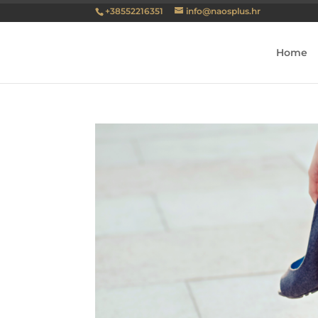
+38552216351
info@naosplus.hr
Home