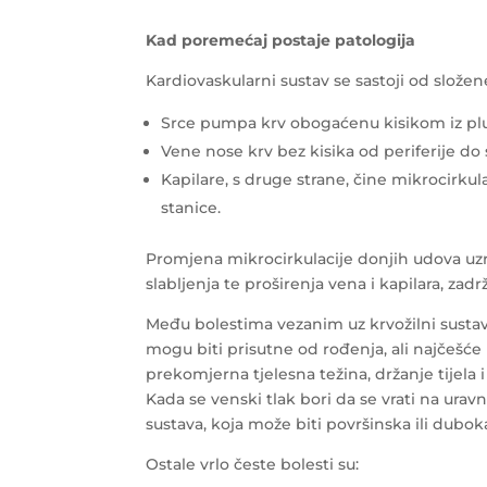
Kad poremećaj postaje patologija
Kardiovaskularni sustav se sastoji od složen
Srce pumpa krv obogaćenu kisikom iz pluć
Vene nose krv bez kisika od periferije do 
Kapilare, s druge strane, čine mikrocirku
stanice.
Promjena mikrocirkulacije donjih udova uzrok
slabljenja te proširenja vena i kapilara, zadr
Među bolestima vezanim uz krvožilni sustav
mogu biti prisutne od rođenja, ali najčešće
prekomjerna tjelesna težina, držanje tijela 
Kada se venski tlak bori da se vrati na urav
sustava, koja može biti površinska ili dubok
Ostale vrlo česte bolesti su: