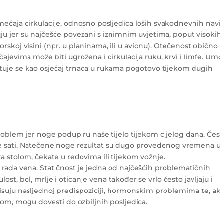
ćaja cirkulacije, odnosno posljedica loših svakodnevnih navi
ruju jer su najčešće povezani s iznimnim uvjetima, poput visoki
orskoj visini (npr. u planinama, ili u avionu). Otečenost obično
ajevima može biti ugrožena i cirkulacija ruku, krvi i limfe. Um
ituje se kao osjećaj trnaca u rukama pogotovo tijekom dugih
oblem jer noge podupiru naše tijelo tijekom cijelog dana. Čes
više sati. Natečene noge rezultat su dugo provedenog vremena 
 za stolom, čekate u redovima ili tijekom vožnje.
rada vena. Statičnost je jedna od najčešćih problematičnih
ost, bol, mrlje i oticanje vena također se vrlo često javljaju i
isuju nasljednoj predispoziciji, hormonskim problemima te, a
om, mogu dovesti do ozbiljnih posljedica.