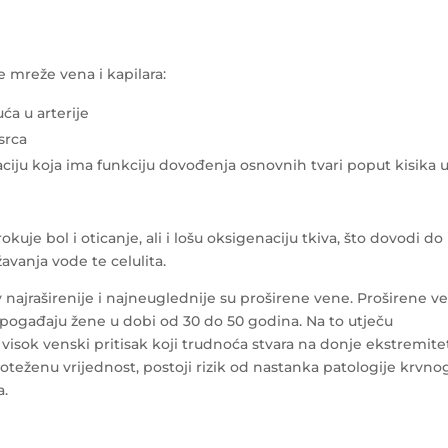
e mreže vena i kapilara:
a u arterije
srca
laciju koja ima funkciju dovođenja osnovnih tvari poput kisika 
uje bol i oticanje, ali i lošu oksigenaciju tkiva, što dovodi do
žavanja vode te celulita.
 najraširenije i najneuglednije su proširene vene. Proširene v
 pogađaju žene u dobi od 30 do 50 godina. Na to utječu
i visok venski pritisak koji trudnoća stvara na donje ekstremite
noteženu vrijednost, postoji rizik od nastanka patologije krvno
a.