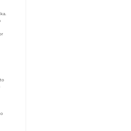
ka.
h
or
to
u
ko