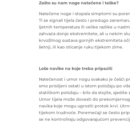
Zašto su nam noge natečene i teške?
Natečene noge i stopala simptomi su poreme
Ti se signali tijela često i predugo zanema
ljetnih temperatura ili velike razlike u nadm
zahvaća donje ekstremitete, ali u nekim sluč
krvožilnog sustava gornjih ekstremiteta oč
šetnji, ili kao oticanje ruku tijekom zime.
Loše navike na koje treba pripaziti
Natečenost i umor nogu svakako je češći pr
smo prisiljeni ostati u istom položaju po 
statičkom položaju – bilo da stojite, sjedite
Umor tijela može dovesti do prekomjernog 
navika koje mogu ugroziti protok krvi. Utrnul
tijekom trudnoće. Poremećaji se često prip
se ne kontroliraju odgovarajućom prevencij