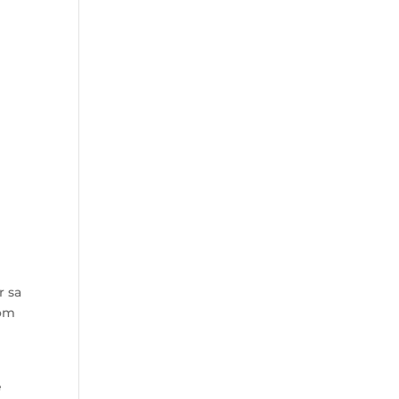
,
r sa
nom
e