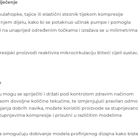
iječenje
ulahopke, tajice ili elastični steznik tijekom kompresije
rnjem dijelu, kako bi se potaknuo učinak pumpe i pomogla
jeri na unaprijed određenim točkama i izražava se u milimetrima
jski proizvodi reaktivira mikrocirkulaciju štiteći cijeli sustav
e
u mogu se spriječiti i držati pod kontrolom zdravim načinom
osom dovoljne količine tekućine, te izmjenjujući pravilan odmo
janja dobrih navika, možete koristiti proizvode sa stupnjeva
stupnjevima kompresije i prisutni u različitim modelima
ada omogućuju dobivanje modela profinjenog dizajna kako bist