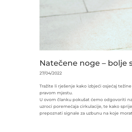
Natečene noge – bolje spr
27/04/2022
Tražite li rješenje kako izbjeći osjećaj teži
pravom mjestu.
U ovom članku pokušat ćemo odgovoriti na ni
uzroci poremećaja cirkulacije, te kako spri
prepoznati signale za uzbunu na koje morate 