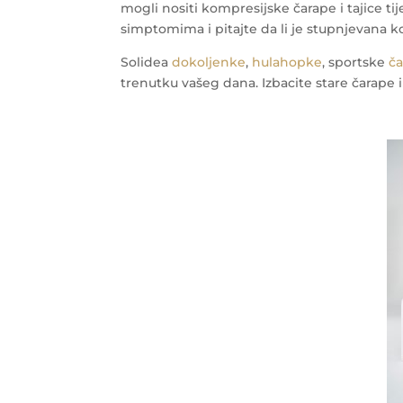
mogli nositi kompresijske čarape i tajice ti
simptomima i pitajte da li je stupnjevana k
Solidea
dokoljenke
,
hulahopke
, sportske
č
trenutku vašeg dana. Izbacite stare čarape i 