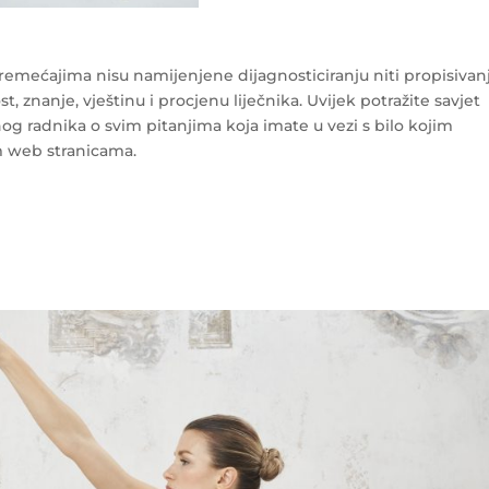
mećajima nisu namijenjene dijagnosticiranju niti propisivan
, znanje, vještinu i procjenu liječnika. Uvijek potražite savjet
enog radnika o svim pitanjima koja imate u vezi s bilo kojim
 web stranicama.