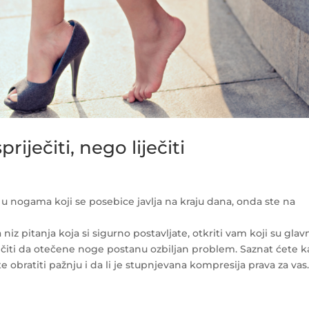
iječiti, nego liječiti
ne u nogama koji se posebice javlja na kraju dana, onda ste na
z pitanja koja si sigurno postavljate, otkriti vam koji su glav
ječiti da otečene noge postanu ozbiljan problem. Saznat ćete 
obratiti pažnju i da li je stupnjevana kompresija prava za vas