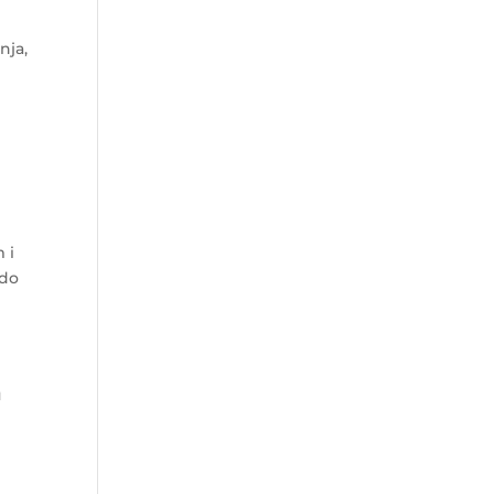
nja,
 i
 do
u