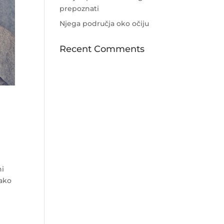
prepoznati
Njega područja oko očiju
Recent Comments
ni
kako
.