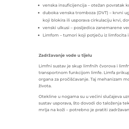
venska insuficijencija – otežan povratak kr
duboka venska tromboza (DVT) – krvni u
koji blokira ili usporava cirkulaciju krvi,
venski ulkusi – posljedica zanemarene ven
Limfom – tumori koji potječu iz limfocita 
Zadržavanje vode u tijelu
Limfni sustav je skup limfnih čvorova i lim
transportnom funkcijom limfe. Limfa prikuplj
organa za pročišćavanje. Taj mehanizam mo
života.
Otekline u nogama su u većini slučajeva uz
sustav usporava, što dovodi do taloženja te
mrlja na koži – potrebno je pratiti zadržavanje