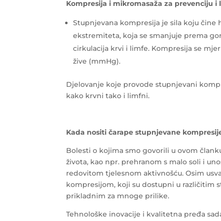
Kompresija i mikromasaža za prevenciju i l
Stupnjevana kompresija je sila koju čine h
ekstremiteta, koja se smanjuje prema go
cirkulacija krvi i limfe. Kompresija se m
žive (mmHg).
Djelovanje koje provode stupnjevani kompresi
kako krvni tako i limfni.
Kada nositi čarape stupnjevane kompresij
Bolesti o kojima smo govorili u ovom člank
života, kao npr. prehranom s malo soli i un
redovitom tjelesnom aktivnošću. Osim usva
kompresijom, koji su dostupni u različitim 
prikladnim za mnoge prilike.
Tehnološke inovacije i kvalitetna pređa s