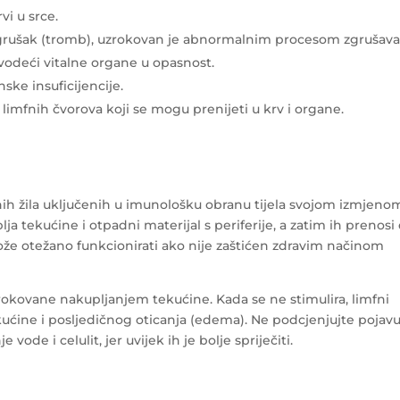
vi u srce.
grušak (tromb), uzrokovan je abnormalnim procesom zgrušava
 dovodeći vitalne organe u opasnost.
ske insuficijencije.
i limfnih čvorova koji se mogu prenijeti u krv i organe.
fnih žila uključenih u imunološku obranu tijela svojom izmjenom
a tekućine i otpadni materijal s periferije, a zatim ih prenosi
že otežano funkcionirati ako nije zaštićen zdravim načinom
rokovane nakupljanjem tekućine. Kada se ne stimulira, limfni
kućine i posljedičnog oticanja (edema). Ne podcjenjujte pojav
 vode i celulit, jer uvijek ih je bolje spriječiti.