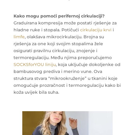
Kako mogu pomoći perifernoj cirkulaciji?
Graduirana kompresija može postati rješenje za
hladne ruke i stopala. Potičući
cirkulaciju krvi
i
limfe
, olakšava mikrocirkulaciju. Brojna su
rješenja za one koji svojim stopalima žele
osigurati pravilnu cirkulaciju, znojenje i
termoregulaciju. Među njima preporučujemo
SOCKSforYOU liniju
, koja uključuje dokoljenke od
bambusovog prediva i merino vune. Ova
struktura stvara “mikrookruženje” u tkanini koje
omogućuje prozračnost i termoregulaciju kako bi
koža uvijek bila suha.