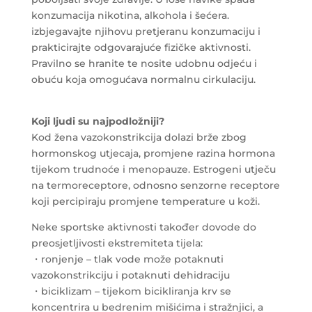
konzumacija nikotina, alkohola i šećera.
izbjegavajte njihovu pretjeranu konzumaciju i
prakticirajte odgovarajuće fizičke aktivnosti.
Pravilno se hranite te nosite udobnu odjeću i
obuću koja omogućava normalnu cirkulaciju.
Koji ljudi su najpodložniji?
Kod žena vazokonstrikcija dolazi brže zbog
hormonskog utjecaja, promjene razina hormona
tijekom trudnoće i menopauze. Estrogeni utječu
na termoreceptore, odnosno senzorne receptore
koji percipiraju promjene temperature u koži.
Neke sportske aktivnosti također dovode do
preosjetljivosti ekstremiteta tijela:
・ronjenje – tlak vode može potaknuti
vazokonstrikciju i potaknuti dehidraciju
・biciklizam – tijekom bicikliranja krv se
koncentrira u bedrenim mišićima i stražnjici, a