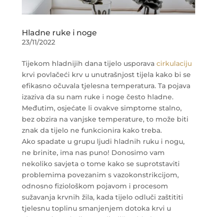
Hladne ruke i noge
23/11/2022
Tijekom hladnijih dana tijelo usporava
cirkulaciju
krvi povlačeći krv u unutrašnjost tijela kako bi se
efikasno očuvala tjelesna temperatura. Ta pojava
izaziva da su nam ruke i noge često hladne.
Međutim, osjećate li ovakve simptome stalno,
bez obzira na vanjske temperature, to može biti
znak da tijelo ne funkcionira kako treba.
Ako spadate u grupu ljudi hladnih ruku i nogu,
ne brinite, ima nas puno! Donosimo vam
nekoliko savjeta o tome kako se suprotstaviti
problemima povezanim s vazokonstrikcijom,
odnosno fiziološkom pojavom i procesom
sužavanja krvnih žila, kada tijelo odluči zaštititi
tjelesnu toplinu smanjenjem dotoka krvi u