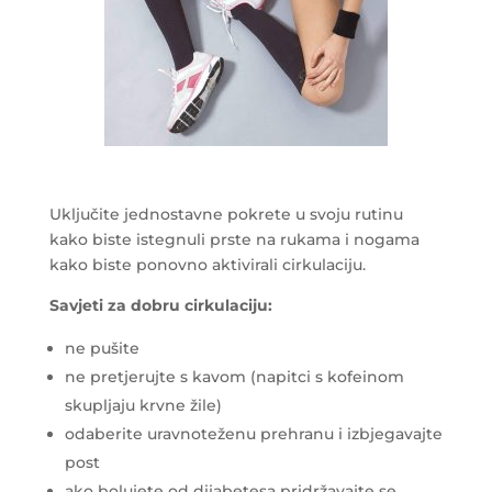
Uključite jednostavne pokrete u svoju rutinu
kako biste istegnuli prste na rukama i nogama
kako biste ponovno aktivirali cirkulaciju.
Savjeti za dobru cirkulaciju:
ne pušite
ne pretjerujte s kavom (napitci s kofeinom
skupljaju krvne žile)
odaberite uravnoteženu prehranu i izbjegavajte
post
ako bolujete od dijabetesa pridržavajte se