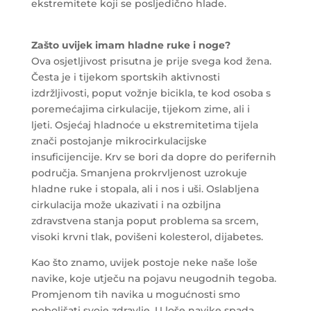
ekstremitete koji se posljedično hlade.
Zašto uvijek imam hladne ruke i noge?
Ova osjetljivost prisutna je prije svega kod žena.
Česta je i tijekom sportskih aktivnosti
izdržljivosti, poput vožnje bicikla, te kod osoba s
poremećajima cirkulacije, tijekom zime, ali i
ljeti. Osjećaj hladnoće u ekstremitetima tijela
znači postojanje mikrocirkulacijske
insuficijencije. Krv se bori da dopre do perifernih
područja. Smanjena prokrvljenost uzrokuje
hladne ruke i stopala, ali i nos i uši. Oslabljena
cirkulacija može ukazivati i na ozbiljna
zdravstvena stanja poput problema sa srcem,
visoki krvni tlak, povišeni kolesterol, dijabetes.
Kao što znamo, uvijek postoje neke naše loše
navike, koje utječu na pojavu neugodnih tegoba.
Promjenom tih navika u mogućnosti smo
poboljšati svoje zdravlje. U loše navike spada