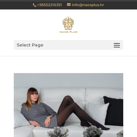
+38552216351
info@naosplus.hr
Select Page