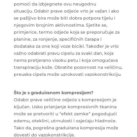
pomoći da izbjegnete ovu neugodnu
situaciju. Odabir prave odjeće vrlo je važan i ako
se pažljivo bira može biti dobra potpora tijelu i
njegovim brojnim aktivnostima. Sjetite se,
primjerice, termo odjeće koja se preporučuje za
planine, za ronjenje, specifičnih čarapa i
dodataka za one koji voze bicikl. Također je vrlo
važno odabrati pravu cipelu za svaki dan, koja
nema pretjerano visoku petu i koja omogućava
transpiraciju kože. Obratite pozornost na veličinu,
preuska cipela može uzrokovati vazokonstrikciju.
Što je s graduiranom kompresijom?
Odabir prave veličine odjeće s kompresijom je
ključan. Usko prianjanje kompresivnih tkanina
može se pretvoriti u “efekt zamke” pogodujući
edemu, oteklini, utrnulosti i osjećaju hladnoće.
Tako da, pogrešna graduirana kompresija može
dovesti do vazokonstrikcije.