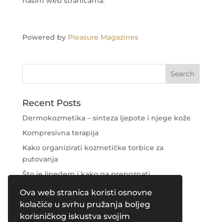
našim web stranicama.
Powered by
Pleasure Magazines
Recent Posts
Dermokozmetika – sinteza ljepote i njege kože
Kompresivna terapija
Kako organizirati kozmetičke torbice za
putovanja
Što je lipedem i kako ga prepoznati
Njega područja oko očiju
Ova web stranica koristi osnovne
kolačiće u svrhu pružanja boljeg
Recent Comments
korisničkog iskustva svojim