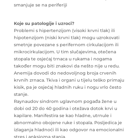
smanjuje se na periferiji
Koje su patologije i uzroci?
Problemi s hipertenzijom (visoki krvni tlak) ili
hipotenzijom (niski krvni tlak) mogu uzrokovati
smetnje povezane s perifernom cirkulacijom ili
mikrocirkulacijom. U tim slučajevima, otečena
stopala te osjećaj trnaca u rukama i nogama
također mogu biti znakovi da nešto nije u redu.
Anemija dovodi do nedovoljnog broja crvenih
krvnih zrnaca. Tkiva i organi u tijelu teško primaju
kisik, pa je osjećaj hladnih ruku i nogu vrlo često
stanje.
Raynaudov sindrom uglavnom pogađa žene u
dobi od 20 do 40 godina i otežava dotok krvi u
kapilare. Manifestira se kao hladne, utrnule i
abnormalno obojene ruke i stopala. Posljedica je
izlaganja hladnoći ili kao odgovor na emocionalni
stres i anksiozna stanja.