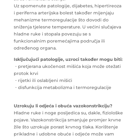
Uz spomenute patologije, dijabetes, hipertireoza
i periferna arterijska bolest također mijenjaju
mehanizme termoregulacije što dovodi do
sniženja tjelesne temperature. U većini slučajeva
hladne ruke i stopala povezuju se s
funkcionalnim poremećajima područja ili
određenog organa.
Isključujući patologije, uzroci također mogu biti:
・pretjerana ukočenost mišića koja može otežati
protok krvi
・rijetki ili oslabljeni mišići
・disfunkcija metabolizma i termoregulacije
Uzrokuju li odjeća i obuća vazokonstrikciju?
Hladne ruke i noge posljedica su, dakle, fiziološke
pojave. Vazokonstrikcija smanjuje promjer krvne
žile što uzrokuje porast krvnog tlaka. Korištenje
prikladne i udobne obuće i odjeće može vam