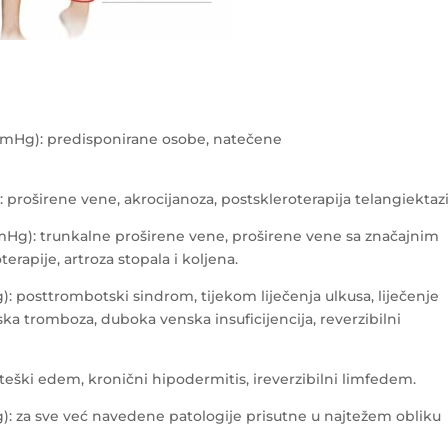
mmHg): predisponirane osobe, natečene
 proširene vene, akrocijanoza, postskleroterapija telangiektazi
mmHg): trunkalne proširene vene, proširene vene sa značajnim
apije, artroza stopala i koljena.
 posttrombotski sindrom, tijekom liječenja ulkusa, liječenje
ka tromboza, duboka venska insuficijencija, reverzibilni
eški edem, kronični hipodermitis, ireverzibilni limfedem.
): za sve već navedene patologije prisutne u najtežem obliku