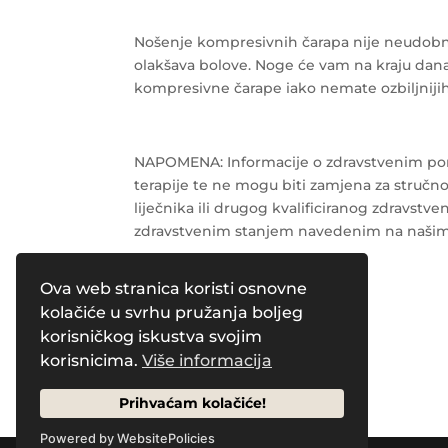
Nošenje kompresivnih čarapa nije neudobno 
olakšava bolove. Noge će vam na kraju dana
kompresivne čarape iako nemate ozbiljniji
NAPOMENA: Informacije o zdravstvenim pore
terapije te ne mogu biti zamjena za stručnost
liječnika ili drugog kvalificiranog zdravstv
zdravstvenim stanjem navedenim na našim
Ova web stranica koristi osnovne
Powered by
Pleasure Magazines
kolačiće u svrhu pružanja boljeg
korisničkog iskustva svojim
korisnicima.
Više informacija
Prihvaćam kolačiće!
Powered by WebsitePolicies