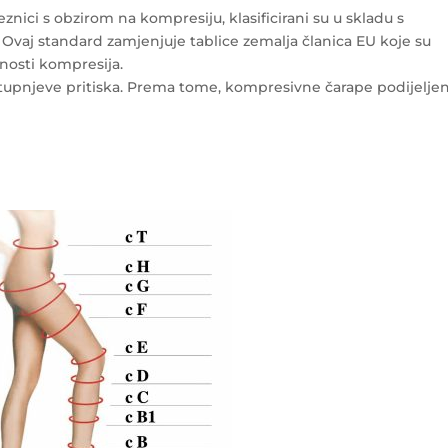
eznici s obzirom na kompresiju, klasificirani su u skladu s
vaj standard zamjenjuje tablice zemalja članica EU koje su
dnosti kompresija.
te stupnjeve pritiska. Prema tome, kompresivne čarape podijelje