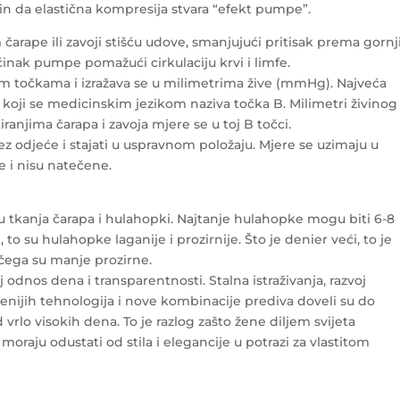
in da elastična kompresija stvara “efekt pumpe”.
 čarape ili zavoji stišću udove, smanjujući pritisak prema gorn
činak pumpe pomažući cirkulaciju krvi i limfe.
m točkama i izražava se u milimetrima žive (mmHg). Najveća
, koji se medicinskim jezikom naziva točka B. Milimetri živinog
anjima čarapa i zavoja mjere se u toj B točci.
ez odjeće i stajati u uspravnom položaju. Mjere se uzimaju u
 i nisu natečene.
 tkanja čarapa i hulahopki. Najtanje hulahopke mogu biti 6-8
, to su hulahopke laganije i prozirnije. Što je denier veći, to je
 čega su manje prozirne.
j odnos dena i transparentnosti. Stalna istraživanja, razvoj
enijih tehnologija i nove kombinacije prediva doveli su do
rlo visokih dena. To je razlog zašto žene diljem svijeta
 moraju odustati od stila i elegancije u potrazi za vlastitom