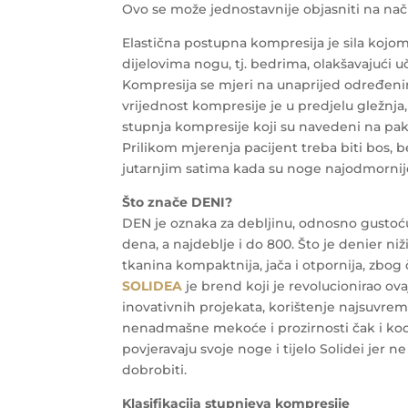
Ovo se može jednostavnije objasniti na nač
Elastična postupna kompresija je sila kojom
dijelovima nogu, tj. bedrima, olakšavajući u
Kompresija se mjeri na unaprijed određeni
vrijednost kompresije je u predjelu gležnja
stupnja kompresije koji su navedeni na pakir
Prilikom mjerenja pacijent treba biti bos, b
jutarnjim satima kada su noge najodmornije
Što znače DENI?
DEN je oznaka za debljinu, odnosno gustoću
dena, a najdeblje i do 800. Što je denier niži
tkanina kompaktnija, jača i otpornija, zbog
SOLIDEA
je brend koji je revolucionirao ova
inovativnih projekata, korištenje najsuvrem
nenadmašne mekoće i prozirnosti čak i kod v
povjeravaju svoje noge i tijelo Solidei jer ne
dobrobiti.
Klasifikacija stupnjeva kompresije