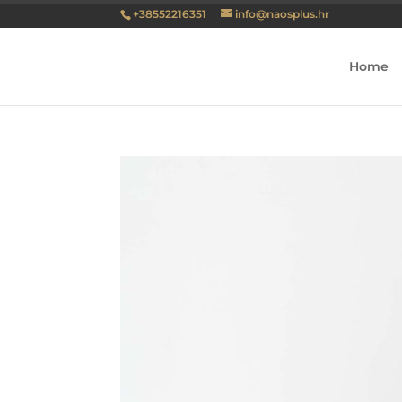
+38552216351
info@naosplus.hr
Home