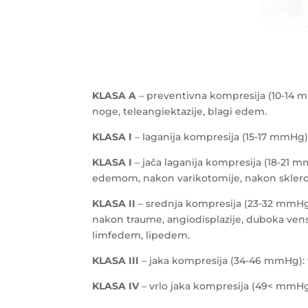
KLASA A
– preventivna kompresija (10-14 
noge, teleangiektazije, blagi edem.
KLASA I
– laganija kompresija (15-17 mmHg):
KLASA I
– jača laganija kompresija (18-21 
edemom, nakon varikotomije, nakon skleroter
KLASA II
– srednja kompresija (23-32 mmHg):
nakon traume, angiodisplazije, duboka vens
limfedem, lipedem.
KLASA III
– jaka kompresija (34-46 mmHg): t
KLASA IV
– vrlo jaka kompresija (49< mmHg