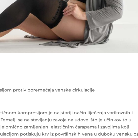
ijom protiv poremećaja venske cirkulacije
tičnom kompresijom je najstariji način liječenja varikoznih i
Temelji se na stavljanju zavoja na udove, što je učinkovito u
 djelomično zamijenjeni elastičnim čarapama i zavojima koji
lacijom potiskuju krv iz površinskih vena u duboku vensku os