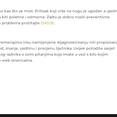
kao što se misli. Pritisak koji vrše na nogu je ugodan a ujed
 biti poletne i odmorne.
Zašto je dobro nositi preventivne
h problema pročitajte
OVDJE:
mećajima nisu namijenjene dijagnosticiranju niti propisivan
, znanje, vještinu i procjenu liječnika. Uvijek potražite savjet
enog radnika o svim pitanjima koja imate u vezi s bilo kojim
 web stranicama.