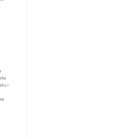
o
ete
elu i
za