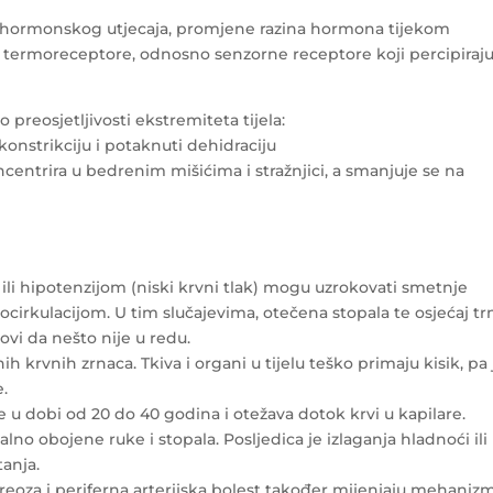
g hormonskog utjecaja, promjene razina hormona tijekom
 termoreceptore, odnosno senzorne receptore koji percipiraj
preosjetljivosti ekstremiteta tijela:
onstrikciju i potaknuti dehidraciju
ncentrira u bedrenim mišićima i stražnjici, a smanjuje se na
 ili hipotenzijom (niski krvni tlak) mogu uzrokovati smetnje
ocirkulacijom. U tim slučajevima, otečena stopala te osjećaj tr
vi da nešto nije u redu.
krvnih zrnaca. Tkiva i organi u tijelu teško primaju kisik, pa 
e.
dobi od 20 do 40 godina i otežava dotok krvi u kapilare.
lno obojene ruke i stopala. Posljedica je izlaganja hladnoći ili
anja.
ireoza i periferna arterijska bolest također mijenjaju mehaniz