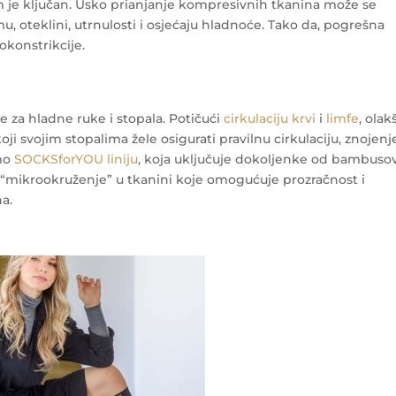
m je ključan. Usko prianjanje kompresivnih tkanina može se
, oteklini, utrnulosti i osjećaju hladnoće. Tako da, pogrešna
konstrikcije.
 za hladne ruke i stopala. Potičući
cirkulaciju krvi
i
limfe
, olak
oji svojim stopalima žele osigurati pravilnu cirkulaciju, znojenje
emo
SOCKSforYOU liniju
, koja uključuje dokoljenke od bambuso
a “mikrookruženje” u tkanini koje omogućuje prozračnost i
ha.