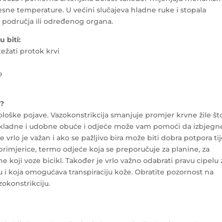
esne temperature. U većini slučajeva hladne ruke i stopala
područja ili određenog organa.
 biti:
ežati protok krvi
e
u?
iološke pojave. Vazokonstrikcija smanjuje promjer krvne žile št
prikladne i udobne obuće i odjeće može vam pomoći da izbjegn
vrlo je važan i ako se pažljivo bira može biti dobra potpora tij
primjerice, termo odjeće koja se preporučuje za planine, za
ne koji voze bicikl. Također je vrlo važno odabrati pravu cipelu 
u i koja omogućava transpiraciju kože. Obratite pozornost na
zokonstrikciju.