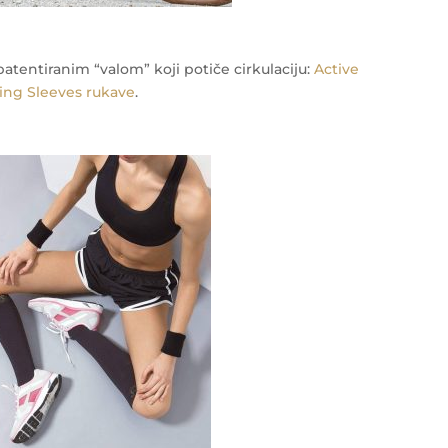
patentiranim “valom” koji potiče cirkulaciju:
Active
ing Sleeves rukave
.