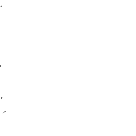
 o
h
e
om
 i
o se