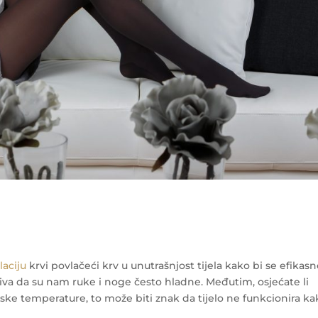
laciju
krvi povlačeći krv u unutrašnjost tijela kako bi se efikas
ziva da su nam ruke i noge često hladne. Međutim, osjećate li
ske temperature, to može biti znak da tijelo ne funkcionira ka