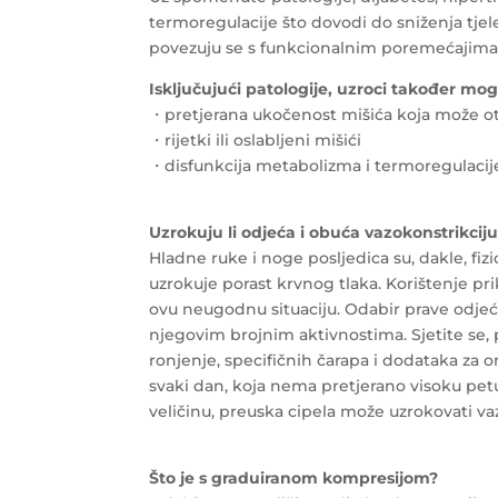
termoregulacije što dovodi do sniženja tjel
povezuju se s funkcionalnim poremećajima 
Isključujući patologije, uzroci također mogu
・pretjerana ukočenost mišića koja može ot
・rijetki ili oslabljeni mišići
・disfunkcija metabolizma i termoregulacij
Uzrokuju li odjeća i obuća vazokonstrikcij
Hladne ruke i noge posljedica su, dakle, fiz
uzrokuje porast krvnog tlaka. Korištenje 
ovu neugodnu situaciju. Odabir prave odjeće 
njegovim brojnim aktivnostima. Sjetite se, 
ronjenje, specifičnih čarapa i dodataka za o
svaki dan, koja nema pretjerano visoku pet
veličinu, preuska cipela može uzrokovati va
Što je s graduiranom kompresijom?