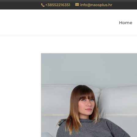
+38552216351
info@naosplus.hr
Home