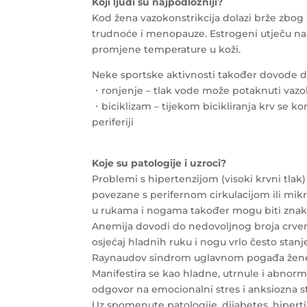
Koji ljudi su najpodložniji?
Kod žena vazokonstrikcija dolazi brže zbo
trudnoće i menopauze. Estrogeni utječu na
promjene temperature u koži.
Neke sportske aktivnosti također dovode do 
・ronjenje – tlak vode može potaknuti vazok
・biciklizam – tijekom bicikliranja krv se ko
periferiji
Koje su patologije i uzroci?
Problemi s hipertenzijom (visoki krvni tlak)
povezane s perifernom cirkulacijom ili mikr
u rukama i nogama također mogu biti znako
Anemija dovodi do nedovoljnog broja crvenih 
osjećaj hladnih ruku i nogu vrlo često stanj
Raynaudov sindrom uglavnom pogađa žene u 
Manifestira se kao hladne, utrnule i abnorma
odgovor na emocionalni stres i anksiozna st
Uz spomenute patologije, dijabetes, hipert