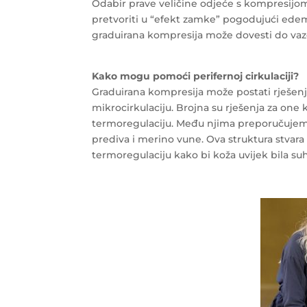
Odabir prave veličine odjeće s kompresijo
pretvoriti u “efekt zamke” pogodujući edemu
graduirana kompresija može dovesti do vazo
Kako mogu pomoći perifernoj cirkulaciji?
Graduirana kompresija može postati rješenje
mikrocirkulaciju. Brojna su rješenja za one k
termoregulaciju. Među njima preporučuj
prediva i merino vune. Ova struktura stvar
termoregulaciju kako bi koža uvijek bila su