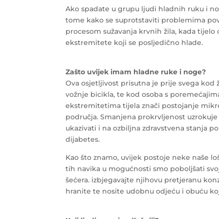
Ako spadate u grupu ljudi hladnih ruku i n
tome kako se suprotstaviti problemima pov
procesom sužavanja krvnih žila, kada tijelo 
ekstremitete koji se posljedično hlade.
Zašto uvijek imam hladne ruke i noge?
Ova osjetljivost prisutna je prije svega kod 
vožnje bicikla, te kod osoba s poremećajima c
ekstremitetima tijela znači postojanje mikro
područja. Smanjena prokrvljenost uzrokuje hl
ukazivati i na ozbiljna zdravstvena stanja p
dijabetes.
Kao što znamo, uvijek postoje neke naše l
tih navika u mogućnosti smo poboljšati svoj
šećera. izbjegavajte njihovu pretjeranu konz
hranite te nosite udobnu odjeću i obuću k