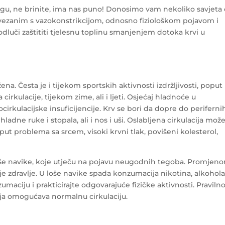
ogu, ne brinite, ima nas puno! Donosimo vam nekoliko savjeta
ezanim s vazokonstrikcijom, odnosno fiziološkom pojavom i
odluči zaštititi tjelesnu toplinu smanjenjem dotoka krvi u
žena. Česta je i tijekom sportskih aktivnosti izdržljivosti, poput
irkulacije, tijekom zime, ali i ljeti. Osjećaj hladnoće u
cirkulacijske insuficijencije. Krv se bori da dopre do periferni
adne ruke i stopala, ali i nos i uši. Oslabljena cirkulacija mož
oput problema sa srcem, visoki krvni tlak, povišeni kolesterol,
oše navike, koje utječu na pojavu neugodnih tegoba. Promjen
e zdravlje. U loše navike spada konzumacija nikotina, alkohola
umaciju i prakticirajte odgovarajuće fizičke aktivnosti. Praviln
oja omogućava normalnu cirkulaciju.