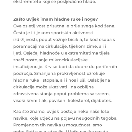
ekstremitete koji se posljedično hlade.
Zašto uvijek imam hladne ruke i noge?
Ova osjetljivost prisutna je prije svega kod žena.
Česta je i tijekom sportskih aktivnosti
izdržljivosti, poput vožnje bicikla, te kod osoba s
poremećajima cirkulacije, tijekom zime, ali i
ljeti. Osjećaj hladnoće u ekstremitetima tijela
znači postojanje mikrocirkulacijske
insuficijencije. Krv se bori da dopre do perifernih
područja. Smanjena prokrvljenost uzrokuje
hladne ruke i stopala, ali i nos i uši. Oslabljena
cirkulacija može ukazivati i na ozbiljna
zdravstvena stanja poput problema sa srcem,
visoki krvni tlak, povišeni kolesterol, dijabetes.
Kao što znamo, uvijek postoje neke naše loše
navike, koje utječu na pojavu neugodnih tegoba.
Promjenom tih navika u mogućnosti smo
poboljšati svoje zdravlje. U loše navike spada