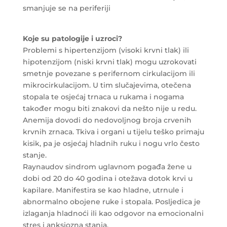
smanjuje se na periferiji
Koje su patologije i uzroci?
Problemi s hipertenzijom (visoki krvni tlak) ili
hipotenzijom (niski krvni tlak) mogu uzrokovati
smetnje povezane s perifernom cirkulacijom ili
mikrocirkulacijom. U tim slučajevima, otečena
stopala te osjećaj trnaca u rukama i nogama
također mogu biti znakovi da nešto nije u redu.
Anemija dovodi do nedovoljnog broja crvenih
krvnih zrnaca. Tkiva i organi u tijelu teško primaju
kisik, pa je osjećaj hladnih ruku i nogu vrlo često
stanje.
Raynaudov sindrom uglavnom pogađa žene u
dobi od 20 do 40 godina i otežava dotok krvi u
kapilare. Manifestira se kao hladne, utrnule i
abnormalno obojene ruke i stopala. Posljedica je
izlaganja hladnoći ili kao odgovor na emocionalni
stres i anksiozna stanja.