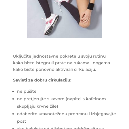
Uključite jednostavne pokrete u svoju rutinu
kako biste istegnuli prste na rukama i nogama
kako biste ponovno aktivirali cirkulaciju.
Savjeti za dobru cirkulaciju:
ne pušite
ne pretjerujte s kavom (napitci s kofeinom
skupljaju krvne žile)
odaberite uravnoteženu prehranu i izbjegavajte
post
ako bolujete od dijabetesa pridržavajte se