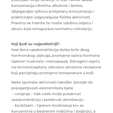
konzumacija nikotina, alkohola i šećera.
izbjegavajte njihovu pretjeranu konzumaciju i
prakticirajte odgovarajuće fizičke aktivnosti.
Pravilno se hranite te nosite udobnu odjeću i
obuću koja omogućava normalnu cirkulaciju.
Koji ljudi su najpodložniji?
Kod žena vazokonstrikcija dolazi brže zbog
hormonskog utjecaja, promjene razina hormona
tijekom trudnoće i menopauze. Estrogeni utječu
na termoreceptore, odnosno senzorne receptore
koji percipiraju promjene temperature u koži.
Neke sportske aktivnosti također dovode do
preosjetljivosti ekstremiteta tijela:
・ronjenje – tlak vode može potaknuti
vazokonstrikciju i potaknuti dehidraciju
・biciklizam – tijekom bicikliranja krv se
koncentrira u bedrenim mišićima i stražnjici, a