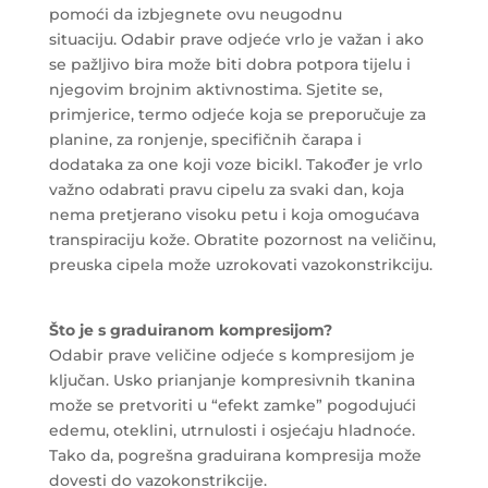
pomoći da izbjegnete ovu neugodnu
situaciju. Odabir prave odjeće vrlo je važan i ako
se pažljivo bira može biti dobra potpora tijelu i
njegovim brojnim aktivnostima. Sjetite se,
primjerice, termo odjeće koja se preporučuje za
planine, za ronjenje, specifičnih čarapa i
dodataka za one koji voze bicikl. Također je vrlo
važno odabrati pravu cipelu za svaki dan, koja
nema pretjerano visoku petu i koja omogućava
transpiraciju kože. Obratite pozornost na veličinu,
preuska cipela može uzrokovati vazokonstrikciju.
Što je s graduiranom kompresijom?
Odabir prave veličine odjeće s kompresijom je
ključan. Usko prianjanje kompresivnih tkanina
može se pretvoriti u “efekt zamke” pogodujući
edemu, oteklini, utrnulosti i osjećaju hladnoće.
Tako da, pogrešna graduirana kompresija može
dovesti do vazokonstrikcije.