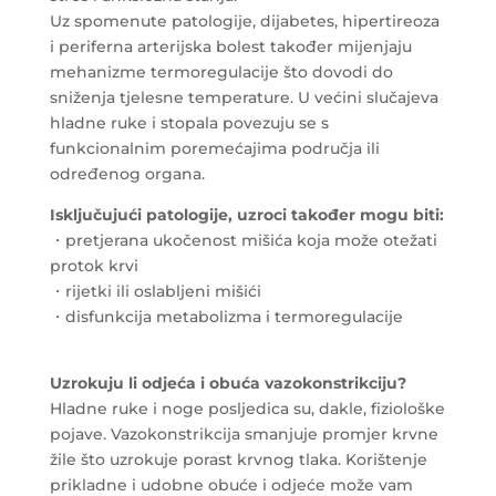
Uz spomenute patologije, dijabetes, hipertireoza
i periferna arterijska bolest također mijenjaju
mehanizme termoregulacije što dovodi do
sniženja tjelesne temperature. U većini slučajeva
hladne ruke i stopala povezuju se s
funkcionalnim poremećajima područja ili
određenog organa.
Isključujući patologije, uzroci također mogu biti:
・pretjerana ukočenost mišića koja može otežati
protok krvi
・rijetki ili oslabljeni mišići
・disfunkcija metabolizma i termoregulacije
Uzrokuju li odjeća i obuća vazokonstrikciju?
Hladne ruke i noge posljedica su, dakle, fiziološke
pojave. Vazokonstrikcija smanjuje promjer krvne
žile što uzrokuje porast krvnog tlaka. Korištenje
prikladne i udobne obuće i odjeće može vam