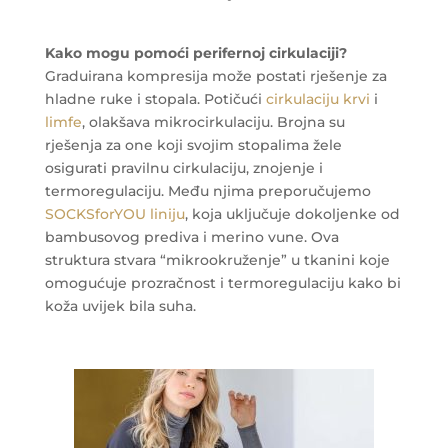
Kako mogu pomoći perifernoj cirkulaciji?
Graduirana kompresija može postati rješenje za
hladne ruke i stopala. Potičući
cirkulaciju krvi
i
limfe
, olakšava mikrocirkulaciju. Brojna su
rješenja za one koji svojim stopalima žele
osigurati pravilnu cirkulaciju, znojenje i
termoregulaciju. Među njima preporučujemo
SOCKSforYOU liniju
, koja uključuje dokoljenke od
bambusovog prediva i merino vune. Ova
struktura stvara “mikrookruženje” u tkanini koje
omogućuje prozračnost i termoregulaciju kako bi
koža uvijek bila suha.