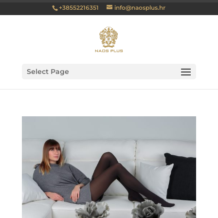
+38552216351
info@naosplus.hr
Select Page