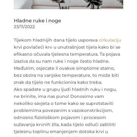
Hladne ruke i noge
23/11/2022
Tijekom hladnijih dana tijelo usporava
cirkulaciju
krvi povlačeći krv u unutrašnjost tijela kako bi se
efikasno očuvala tjelesna temperatura. Ta pojava
izaziva da su nam ruke i noge često hladne.
Međutim, osjećate li ovakve simptome stalno,
bez obzira na vanjske temperature, to može biti
znak da tijelo ne funkcionira kako treba.
Ako spadate u grupu ljudi hladnih ruku i nogu,
ne brinite, ima nas puno! Donosimo vam
nekoliko savjeta o tome kako se suprotstaviti
problemima povezanim s vazokonstrikcijom,
odnosno fiziološkom pojavom i procesom
sužavanja krvnih žila, kada tijelo odluči zaštititi
tjelesnu toplinu smanjenjem dotoka krvi u