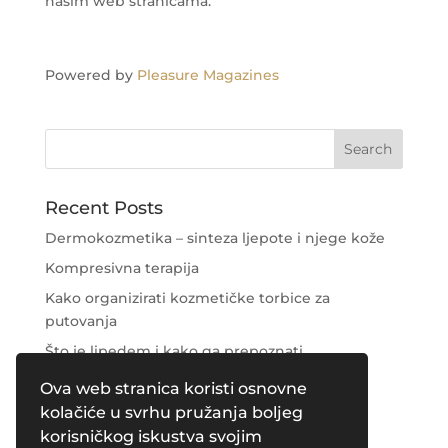
našim web stranicama.
Powered by
Pleasure Magazines
Recent Posts
Dermokozmetika – sinteza ljepote i njege kože
Kompresivna terapija
Kako organizirati kozmetičke torbice za
putovanja
Što je lipedem i kako ga prepoznati
Njega područja oko očiju
Ova web stranica koristi osnovne
kolačiće u svrhu pružanja boljeg
Recent Comments
korisničkog iskustva svojim