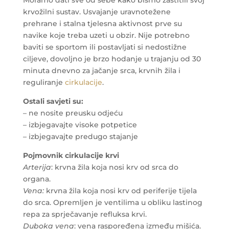
krvožilni sustav. Usvajanje uravnotežene
prehrane i stalna tjelesna aktivnost prve su
navike koje treba uzeti u obzir. Nije potrebno
baviti se sportom ili postavljati si nedostižne
ciljeve, dovoljno je brzo hodanje u trajanju od 30
minuta dnevno za jačanje srca, krvnih žila i
reguliranje
cirkulacije
.
Ostali savjeti su:
– ne nosite preusku odjeću
– izbjegavajte visoke potpetice
– izbjegavajte predugo stajanje
Pojmovnik cirkulacije krvi
Arterija
: krvna žila koja nosi krv od srca do
organa.
Vena:
krvna žila koja nosi krv od periferije tijela
do srca. Opremljen je ventilima u obliku lastinog
repa za sprječavanje refluksa krvi.
Duboka vena
: vena raspoređena između mišića.