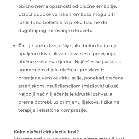
obično nema opasnosti od plućne embolije.
Uzroci duboke venske tromboze mogu biti
različiti, od bolesti krvi preko traume do
dugotrajnog mirovanja u krevetu.
Čir
– je kožna lezija. Nije jako bolno kada nije
upaljeno tkivo, ali zahtijeva česta previjanja,
obično svaka dva tjedna. Najčešće se javljaju u
unutarnjem dijelu gležnja i proizlaze iz
promjene venske cirkulacije, ponekad praćene
arterijskom insuficijencijom (mješoviti ulkus).
Najbolji način liječenja je kirurški zahvat, a
prema potrebi, uz primjenu lijekova, fizikalne
terapije i elastične kompresije.
Kako ojačati cirkulaciju krvi?
Moramo dati sve od sebe kako bismo zaštitili svoj