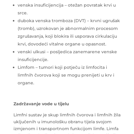
venska insuficijencija – otežan povratak krvi u
srce.
duboka venska tromboza (DVT) – krvni ugrušak
(tromb), uzrokovan je abnormalnim procesom
zgrušavanja, koji blokira ili usporava cirkulaciju
krvi, dovodeći vitalne organe u opasnost.
venski ulkusi – posljedica zanemarene venske
insuficijencije.
Limfom – tumori koji potječu iz limfocita i
limfnih čvorova koji se mogu prenijeti u krv i
organe.
Zadržavanje vode u tijelu
Limfni sustav je skup limfnih čvorova i limfnih žila
uključenih u imunološku obranu tijela svojom
izmjenom i transportnom funkcijom limfe. Limfa