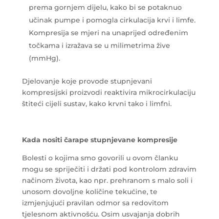
prema gornjem dijelu, kako bi se potaknuo
učinak pumpe i pomogla cirkulacija krvi i limfe.
Kompresija se mjeri na unaprijed određenim
točkama i izražava se u milimetrima žive
(mmHg).
Djelovanje koje provode stupnjevani
kompresijski proizvodi reaktivira mikrocirkulaciju
štiteći cijeli sustav, kako krvni tako i limfni.
Kada nositi čarape stupnjevane kompresije
Bolesti o kojima smo govorili u ovom članku
mogu se spriječiti i držati pod kontrolom zdravim
načinom života, kao npr. prehranom s malo soli i
unosom dovoljne količine tekućine, te
izmjenjujući pravilan odmor sa redovitom
tjelesnom aktivnošću. Osim usvajanja dobrih