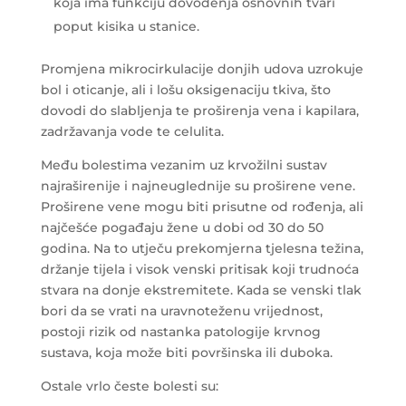
koja ima funkciju dovođenja osnovnih tvari
poput kisika u stanice.
Promjena mikrocirkulacije donjih udova uzrokuje
bol i oticanje, ali i lošu oksigenaciju tkiva, što
dovodi do slabljenja te proširenja vena i kapilara,
zadržavanja vode te celulita.
Među bolestima vezanim uz krvožilni sustav
najraširenije i najneuglednije su proširene vene.
Proširene vene mogu biti prisutne od rođenja, ali
najčešće pogađaju žene u dobi od 30 do 50
godina. Na to utječu prekomjerna tjelesna težina,
držanje tijela i visok venski pritisak koji trudnoća
stvara na donje ekstremitete. Kada se venski tlak
bori da se vrati na uravnoteženu vrijednost,
postoji rizik od nastanka patologije krvnog
sustava, koja može biti površinska ili duboka.
Ostale vrlo česte bolesti su: