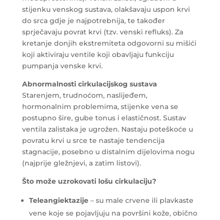
stijenku venskog sustava, olakšavaju uspon krvi
do srca gdje je najpotrebnija, te također
sprječavaju povrat krvi (tzv. venski refluks). Za
kretanje donjih ekstremiteta odgovorni su mišići
koji aktiviraju ventile koji obavljaju funkciju
pumpanja venske krvi.
Abnormalnosti cirkulacijskog sustava
Starenjem, trudnoćom, naslijeđem,
hormonalnim problemima, stijenke vena se
postupno šire, gube tonus i elastičnost. Sustav
ventila zalistaka je ugrožen. Nastaju poteškoće u
povratu krvi u srce te nastaje tendencija
stagnacije, posebno u distalnim dijelovima nogu
(najprije gležnjevi, a zatim listovi).
Što može uzrokovati lošu cirkulaciju?
Teleangiektazije
– su male crvene ili plavkaste
vene koje se pojavljuju na površini kože, obično