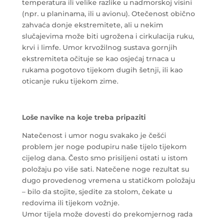
temperatura ili velike razlike u nadmorskoj visini
(npr. u planinama, ili u avionu). Otečenost obično
zahvaća donje ekstremitete, ali u nekim
slučajevima može biti ugrožena i cirkulacija ruku,
krvi i limfe. Umor krvožilnog sustava gornjih
ekstremiteta očituje se kao osjećaj trnaca u
rukama pogotovo tijekom dugih šetnji, ili kao
oticanje ruku tijekom zime.
Loše navike na koje treba pripaziti
Natečenost i umor nogu svakako je češći
problem jer noge podupiru naše tijelo tijekom
cijelog dana. Često smo prisiljeni ostati u istom
položaju po više sati. Natečene noge rezultat su
dugo provedenog vremena u statičkom položaju
– bilo da stojite, sjedite za stolom, čekate u
redovima ili tijekom vožnje.
Umor tijela može dovesti do prekomjernog rada