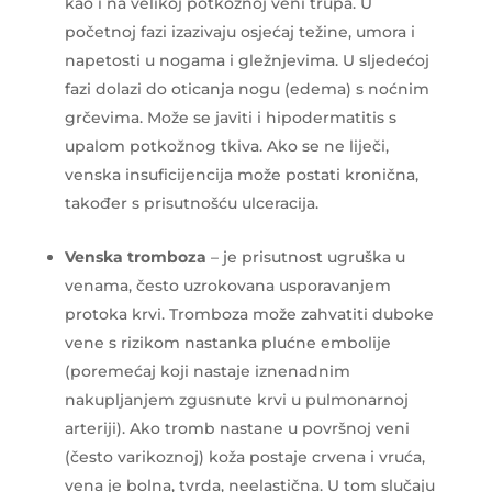
kao i na velikoj potkožnoj veni trupa. U
početnoj fazi izazivaju osjećaj težine, umora i
napetosti u nogama i gležnjevima. U sljedećoj
fazi dolazi do oticanja nogu (edema) s noćnim
grčevima. Može se javiti i hipodermatitis s
upalom potkožnog tkiva. Ako se ne liječi,
venska insuficijencija može postati kronična,
također s prisutnošću ulceracija.
Venska tromboza
– je prisutnost ugruška u
venama, često uzrokovana usporavanjem
protoka krvi. Tromboza može zahvatiti duboke
vene s rizikom nastanka plućne embolije
(poremećaj koji nastaje iznenadnim
nakupljanjem zgusnute krvi u pulmonarnoj
arteriji). Ako tromb nastane u površnoj veni
(često varikoznoj) koža postaje crvena i vruća,
vena je bolna, tvrda, neelastična. U tom slučaju