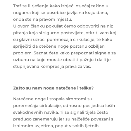
Tražite li rješenje kako izbjeći osjećaj težine u
nogama koji se posebice javlja na kraju dana,
onda ste na pravom mjestu.
U ovom članku pokušat ćemo odgovoriti na niz
pitanja koja si sigurno postavljate, otkriti vam koji
su glavni uzroci poremećaja cirkulacije, te kako
spriječiti da otečene noge postanu ozbiljan
problem. Saznat ćete kako prepoznati signale za
uzbunu na koje morate obratiti pažnju i da li je
stupnjevana kompresija prava za vas.
Zašto su nam noge natečene i teške?
Natečene noge i stopala simptomi su
poremećaja cirkulacije, odnosno posljedica loših
svakodnevnih navika. Ti se signali tijela često i
predugo zanemaruju jer su najčešće povezani s
iznimnim uvjetima, poput visokih ljetnih