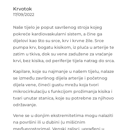
Krvotok
17/09/2022
Naše tijelo je poput savršenog stroja kojeg
pokreće kardiovaskularni sistem, a čine ga
dijelovi kao što su srce, krv i krvne žile. Srce
pumpa krv, bogatu kisikom, iz pluća u arterije te
zatim u tkiva, dok su vene zadužene za vraćanje
krvi, bez kisika, od periferije tijela natrag do srca.
Kapilare, koje su najmanje u našem tijelu, nalaze
se između završnog dijela arterije i početnog
dijela vene, čineći gustu mrežu koja tvori
mikrocirkulaciju s funkcijom prožimanja kisika i
tvari unutar stanica, koje su potrebne za njihovo
održavanje.
Vene se u donjim ekstremitetima mogu nalaziti
na površini ili u dubini (u mišićnim
međuprostorima). Venski zalisci, ugrađeni u