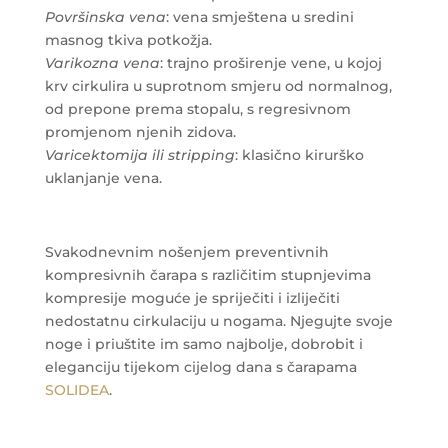
Površinska vena
: vena smještena u sredini
masnog tkiva potkožja.
Varikozna vena
: trajno proširenje vene, u kojoj
krv cirkulira u suprotnom smjeru od normalnog,
od prepone prema stopalu, s regresivnom
promjenom njenih zidova.
Varicektomija ili stripping
: klasično kirurško
uklanjanje vena.
Svakodnevnim nošenjem preventivnih
kompresivnih čarapa s različitim stupnjevima
kompresije moguće je spriječiti i izliječiti
nedostatnu cirkulaciju u nogama. Njegujte svoje
noge i priuštite im samo najbolje, dobrobit i
eleganciju tijekom cijelog dana s čarapama
SOLIDEA
.