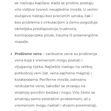
se nazivaju kapilare. Kada se prošire, postaju
vrlo vidljive tvoreći neugledne mreže. U većini
slučajeva nastaju bez preciznih uzroka, čak i
bez problema s cirkulacijom a čemu pogoduje
obiteljska predispozicija, trudnoća,
kontracepcijske pilule, trauma ili preenergične
masaže.
Proširene vene
– varikozne vene su proširenja
vena koja s vremenom mogu postati i
vijugavog tijeka. Najčešće nastaju na velikoj
potkožnoj veni (lat. vena saphena magna)
i
kolateralama. Periferne mreže, odnosno
retikularne vene, također se stvaraju na
stražnjoj površini bedara i nogu. Vrlo često se
smatraju samo estetskim problemom, ali s
vremenom mogu nastati i stvarni poremećaji,