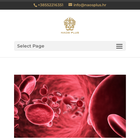
+38552216351
info@naosplus.hr
Select Page