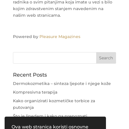
radnika o svim pitanjima koja imate u vezi s bilo
kojim zdravstvenim stanjem navedenim na
našim web stranicama.
Powered by
Pleasure Magazines
Recent Posts
Dermokozmetika – sinteza ljepote i njege kože
Kompresivna terapija
Kako organizirati kozmetičke torbice za
putovanja
Što je lipedem i kako ga prepoznati
Njega područja oko očiju
Ova web stranica koristi osnovne