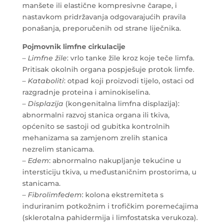
manšete ili elastične kompresivne čarape, i
nastavkom pridržavanja odgovarajućih pravila
ponašanja, preporučenih od strane liječnika.
Pojmovnik limfne cirkulacije
–
Limfne žile
: vrlo tanke žile kroz koje teče limfa.
Pritisak okolnih organa pospješuje protok limfe.
–
Kataboliti
: otpad koji proizvodi tijelo, ostaci od
razgradnje proteina i aminokiselina.
–
Displazija
(kongenitalna limfna displazija):
abnormalni razvoj stanica organa ili tkiva,
općenito se sastoji od gubitka kontrolnih
mehanizama sa zamjenom zrelih stanica
nezrelim stanicama.
–
Edem
: abnormalno nakupljanje tekućine u
intersticiju tkiva, u međustaničnim prostorima, u
stanicama.
–
Fibrolimfedem
: kolona ekstremiteta s
induriranim potkožnim i trofičkim poremećajima
(sklerotalna pahidermija i limfostatska verukoza).