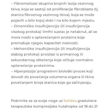
–
Fibromatoza
: skupina brojnih lezija vezivnog
tkiva, koja se sastoji od proliferacije fibroblasta (tj.
stanica fibroznog vezivnog tkiva), koja se može
pojaviti u bilo kojoj dobi i na bilo kojem mjestu.
–
Dinamička insuficijencija
(ili insuficijencija
visokog protoka): limfni sustav je netaknut, ali se
mora nositi s opterećenjem proteina koje
premašuje njegov kapacitet nosivosti.
–
Mehanička insuficijencija
(ili insuficijencija
slabog protoka): proizlazi iz primarnog ili
sekundarnog oštećenja koje očituje normalno
opterećenje proteinima.
–
Hiperplazija
: progresivni biološki proces koji
dovodi do povećanja volumena organa ili tkiva
povećanjem broja stanica koje ga sačinjavaju.
Pobrinite se za svoje noge uz
Solidea
graduirane
terapeutske kompresijske hulahopke od 18 do 21