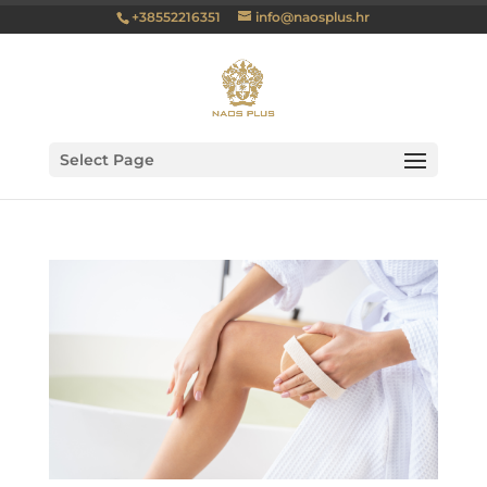
+38552216351
info@naosplus.hr
Select Page