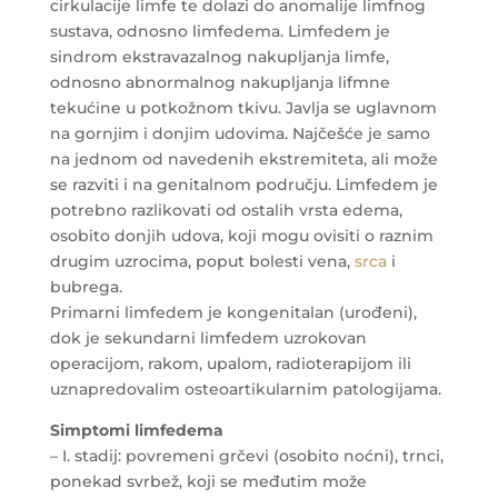
cirkulacije limfe te dolazi do anomalije limfnog
sustava, odnosno limfedema. Limfedem je
sindrom ekstravazalnog nakupljanja limfe,
odnosno abnormalnog nakupljanja lifmne
tekućine u potkožnom tkivu. Javlja se uglavnom
na gornjim i donjim udovima. Najčešće je samo
na jednom od navedenih ekstremiteta, ali može
se razviti i na genitalnom području. Limfedem je
potrebno razlikovati od ostalih vrsta edema,
osobito donjih udova, koji mogu ovisiti o raznim
drugim uzrocima, poput bolesti vena,
srca
i
bubrega.
Primarni limfedem je kongenitalan (urođeni),
dok je sekundarni limfedem uzrokovan
operacijom, rakom, upalom, radioterapijom ili
uznapredovalim osteoartikularnim patologijama.
Simptomi limfedema
– I. stadij: povremeni grčevi (osobito noćni), trnci,
ponekad svrbež, koji se međutim može