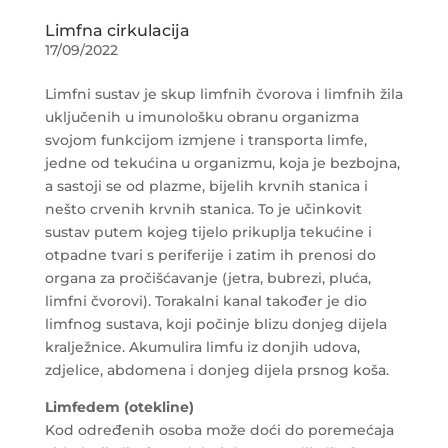
Limfna cirkulacija
17/09/2022
Limfni sustav je skup limfnih čvorova i limfnih žila
uključenih u imunološku obranu organizma
svojom funkcijom izmjene i transporta limfe,
jedne od tekućina u organizmu, koja je bezbojna,
a sastoji se od plazme, bijelih krvnih stanica i
nešto crvenih krvnih stanica. To je učinkovit
sustav putem kojeg tijelo prikuplja tekućine i
otpadne tvari s periferije i zatim ih prenosi do
organa za pročišćavanje (jetra, bubrezi, pluća,
limfni čvorovi). Torakalni kanal također je dio
limfnog sustava, koji počinje blizu donjeg dijela
kralježnice. Akumulira limfu iz donjih udova,
zdjelice, abdomena i donjeg dijela prsnog koša.
Limfedem (otekline)
Kod određenih osoba može doći do poremećaja