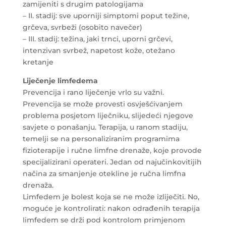
zamijeniti s drugim patologijama
– II. stadij: sve uporniji simptomi poput težine,
grčeva, svrbeži (osobito navečer)
– III. stadij: težina, jaki trnci, uporni grčevi,
intenzivan svrbež, napetost kože, otežano
kretanje
Liječenje limfedema
Prevencija i rano liječenje vrlo su važni.
Prevencija se može provesti osvješćivanjem
problema posjetom liječniku, slijedeći njegove
savjete o ponašanju. Terapija, u ranom stadiju,
temelji se na personaliziranim programima
fizioterapije i ručne limfne drenaže, koje provode
specijalizirani operateri. Jedan od najučinkovitijih
načina za smanjenje otekline je ručna limfna
drenaža.
Limfedem je bolest koja se ne može izliječiti. No,
moguće je kontrolirati: nakon odrađenih terapija
limfedem se drži pod kontrolom primjenom