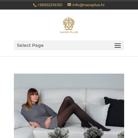
+38552216351
info@naosplus.hr
Select Page