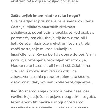
ekstremitete koji se posljedično hlade.
Zašto uvijek imam hladne ruke i noge?
Ova osjetljivost prisutna je prije svega kod žena.
Česta je i tijekom sportskih aktivnosti
izdržljivosti, poput vožnje bicikla, te kod osoba s
poremećajima cirkulacije, tijekom zime, ali i
ljeti. Osjećaj hladnoće u ekstremitetima tijela
znači postojanje mikrocirkulacijske
insuficijencije. Krv se bori da dopre do perifernih
područja. Smanjena prokrvljenost uzrokuje
hladne ruke i stopala, ali i nos i uši. Oslabljena
cirkulacija može ukazivati i na ozbiljna
zdravstvena stanja poput problema sa srcem,
visoki krvni tlak, povišeni kolesterol, dijabetes.
Kao što znamo, uvijek postoje neke naše loše
navike, koje utječu na pojavu neugodnih tegoba.
Promjenom tih navika u mogućnosti smo
poboljšati svoje zdravlje. U loše navike spada