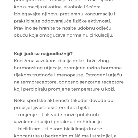
konzumacija nikotina, alkohola i šećera.
izbjegavajte njihovu pretjeranu konzumaciju i
prakticirajte odgovarajuće fizičke aktivnosti.
Pravilno se hranite te nosite udobnu odjeću i
obuću koja omogućava normalnu cirkulaciju.
Koji ljudi su najpodložniji?
Kod žena vazokonstrikcija dolazi brže zbog
hormonskog utjecaja, promjene razina hormona
tijekom trudnoće i menopauze. Estrogeni utječu
na termoreceptore, odnosno senzorne receptore
koji percipiraju promjene temperature u koži.
Neke sportske aktivnosti također dovode do
preosjetljivosti ekstremiteta tijela:
・ronjenje – tlak vode može potaknuti
vazokonstrikciju i potaknuti dehidraciju
・biciklizam – tijekom bicikliranja krv se
koncentrira u bedrenim mišićima i stražnjici, a