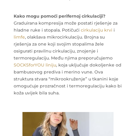
Kako mogu pomoći perifernoj cirkulaciji?
Graduirana kompresija može postati rješenje za
hladne ruke i stopala. Potičući
cirkulaciju krvi
i
limfe
, olakšava mikrocirkulaciju. Brojna su
rješenja za one koji svojim stopalima žele
osigurati pravilnu cirkulaciju, znojenje i
termoregulaciju. Među njima preporučujemo
SOCKSforYOU liniju
, koja uključuje dokoljenke od
bambusovog prediva i merino vune. Ova
struktura stvara “mikrookruženje” u tkanini koje
omogućuje prozračnost i termoregulaciju kako bi
koža uvijek bila suha.