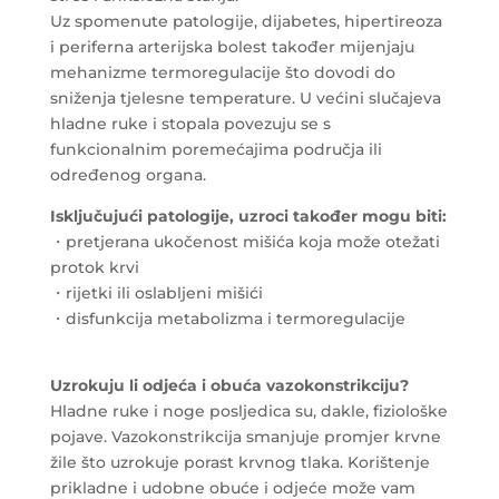
Uz spomenute patologije, dijabetes, hipertireoza
i periferna arterijska bolest također mijenjaju
mehanizme termoregulacije što dovodi do
sniženja tjelesne temperature. U većini slučajeva
hladne ruke i stopala povezuju se s
funkcionalnim poremećajima područja ili
određenog organa.
Isključujući patologije, uzroci također mogu biti:
・pretjerana ukočenost mišića koja može otežati
protok krvi
・rijetki ili oslabljeni mišići
・disfunkcija metabolizma i termoregulacije
Uzrokuju li odjeća i obuća vazokonstrikciju?
Hladne ruke i noge posljedica su, dakle, fiziološke
pojave. Vazokonstrikcija smanjuje promjer krvne
žile što uzrokuje porast krvnog tlaka. Korištenje
prikladne i udobne obuće i odjeće može vam