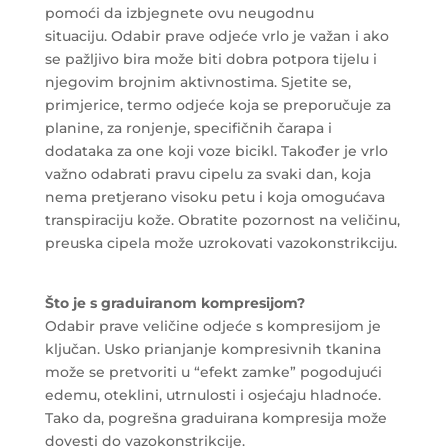
pomoći da izbjegnete ovu neugodnu
situaciju. Odabir prave odjeće vrlo je važan i ako
se pažljivo bira može biti dobra potpora tijelu i
njegovim brojnim aktivnostima. Sjetite se,
primjerice, termo odjeće koja se preporučuje za
planine, za ronjenje, specifičnih čarapa i
dodataka za one koji voze bicikl. Također je vrlo
važno odabrati pravu cipelu za svaki dan, koja
nema pretjerano visoku petu i koja omogućava
transpiraciju kože. Obratite pozornost na veličinu,
preuska cipela može uzrokovati vazokonstrikciju.
Što je s graduiranom kompresijom?
Odabir prave veličine odjeće s kompresijom je
ključan. Usko prianjanje kompresivnih tkanina
može se pretvoriti u “efekt zamke” pogodujući
edemu, oteklini, utrnulosti i osjećaju hladnoće.
Tako da, pogrešna graduirana kompresija može
dovesti do vazokonstrikcije.