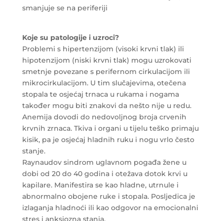
smanjuje se na periferiji
Koje su patologije i uzroci?
Problemi s hipertenzijom (visoki krvni tlak) ili
hipotenzijom (niski krvni tlak) mogu uzrokovati
smetnje povezane s perifernom cirkulacijom ili
mikrocirkulacijom. U tim slučajevima, otečena
stopala te osjećaj trnaca u rukama i nogama
također mogu biti znakovi da nešto nije u redu.
Anemija dovodi do nedovoljnog broja crvenih
krvnih zrnaca. Tkiva i organi u tijelu teško primaju
kisik, pa je osjećaj hladnih ruku i nogu vrlo često
stanje.
Raynaudov sindrom uglavnom pogađa žene u
dobi od 20 do 40 godina i otežava dotok krvi u
kapilare. Manifestira se kao hladne, utrnule i
abnormalno obojene ruke i stopala. Posljedica je
izlaganja hladnoći ili kao odgovor na emocionalni
stres i anksiozna stanja.