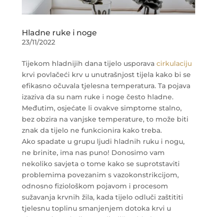
Hladne ruke i noge
23/11/2022
Tijekom hladnijih dana tijelo usporava
cirkulaciju
krvi povlačeći krv u unutrašnjost tijela kako bi se
efikasno očuvala tjelesna temperatura. Ta pojava
izaziva da su nam ruke i noge često hladne.
Međutim, osjećate li ovakve simptome stalno,
bez obzira na vanjske temperature, to može biti
znak da tijelo ne funkcionira kako treba.
Ako spadate u grupu ljudi hladnih ruku i nogu,
ne brinite, ima nas puno! Donosimo vam
nekoliko savjeta o tome kako se suprotstaviti
problemima povezanim s vazokonstrikcijom,
odnosno fiziološkom pojavom i procesom
sužavanja krvnih žila, kada tijelo odluči zaštititi
tjelesnu toplinu smanjenjem dotoka krvi u