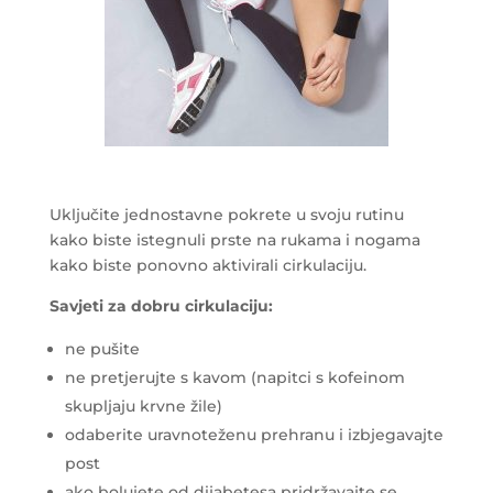
Uključite jednostavne pokrete u svoju rutinu
kako biste istegnuli prste na rukama i nogama
kako biste ponovno aktivirali cirkulaciju.
Savjeti za dobru cirkulaciju:
ne pušite
ne pretjerujte s kavom (napitci s kofeinom
skupljaju krvne žile)
odaberite uravnoteženu prehranu i izbjegavajte
post
ako bolujete od dijabetesa pridržavajte se