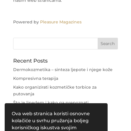
našim web stranicama.
Powered by
Pleasure Magazines
Recent Posts
Dermokozmetika – sinteza ljepote i njege kože
Kompresivna terapija
Kako organizirati kozmetičke torbice za
putovanja
Što je lipedem i kako ga prepoznati
Njega područja oko očiju
Ova web stranica koristi osnovne
kolačiće u svrhu pružanja boljeg
Recent Comments
korisničkog iskustva svojim