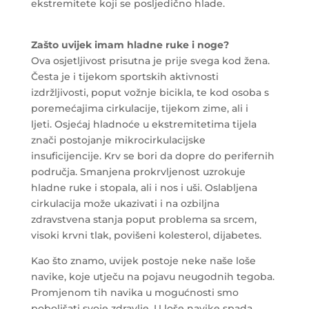
ekstremitete koji se posljedično hlade.
Zašto uvijek imam hladne ruke i noge?
Ova osjetljivost prisutna je prije svega kod žena.
Česta je i tijekom sportskih aktivnosti
izdržljivosti, poput vožnje bicikla, te kod osoba s
poremećajima cirkulacije, tijekom zime, ali i
ljeti. Osjećaj hladnoće u ekstremitetima tijela
znači postojanje mikrocirkulacijske
insuficijencije. Krv se bori da dopre do perifernih
područja. Smanjena prokrvljenost uzrokuje
hladne ruke i stopala, ali i nos i uši. Oslabljena
cirkulacija može ukazivati i na ozbiljna
zdravstvena stanja poput problema sa srcem,
visoki krvni tlak, povišeni kolesterol, dijabetes.
Kao što znamo, uvijek postoje neke naše loše
navike, koje utječu na pojavu neugodnih tegoba.
Promjenom tih navika u mogućnosti smo
poboljšati svoje zdravlje. U loše navike spada