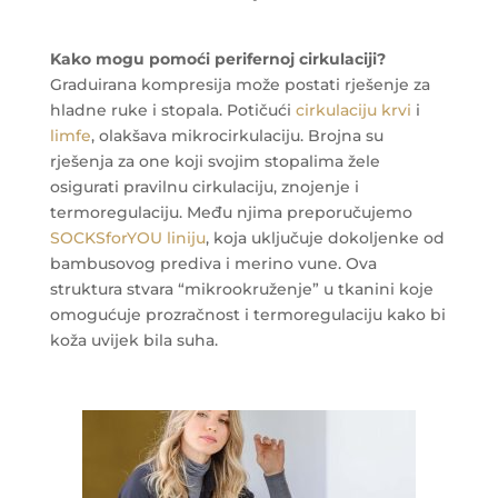
Kako mogu pomoći perifernoj cirkulaciji?
Graduirana kompresija može postati rješenje za
hladne ruke i stopala. Potičući
cirkulaciju krvi
i
limfe
, olakšava mikrocirkulaciju. Brojna su
rješenja za one koji svojim stopalima žele
osigurati pravilnu cirkulaciju, znojenje i
termoregulaciju. Među njima preporučujemo
SOCKSforYOU liniju
, koja uključuje dokoljenke od
bambusovog prediva i merino vune. Ova
struktura stvara “mikrookruženje” u tkanini koje
omogućuje prozračnost i termoregulaciju kako bi
koža uvijek bila suha.