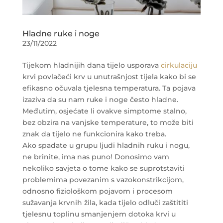
Hladne ruke i noge
23/11/2022
Tijekom hladnijih dana tijelo usporava
cirkulaciju
krvi povlačeći krv u unutrašnjost tijela kako bi se
efikasno očuvala tjelesna temperatura. Ta pojava
izaziva da su nam ruke i noge često hladne.
Međutim, osjećate li ovakve simptome stalno,
bez obzira na vanjske temperature, to može biti
znak da tijelo ne funkcionira kako treba.
Ako spadate u grupu ljudi hladnih ruku i nogu,
ne brinite, ima nas puno! Donosimo vam
nekoliko savjeta o tome kako se suprotstaviti
problemima povezanim s vazokonstrikcijom,
odnosno fiziološkom pojavom i procesom
sužavanja krvnih žila, kada tijelo odluči zaštititi
tjelesnu toplinu smanjenjem dotoka krvi u