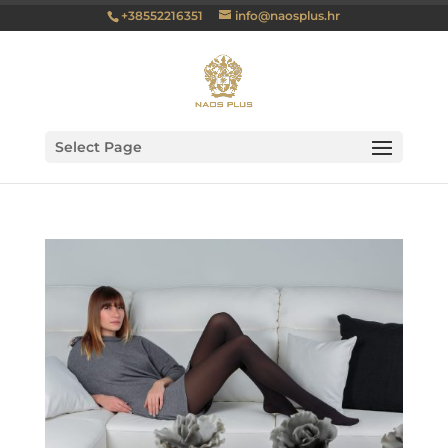
+38552216351
info@naosplus.hr
Select Page