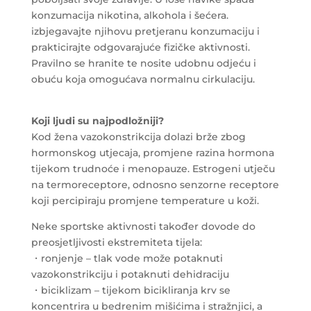
konzumacija nikotina, alkohola i šećera.
izbjegavajte njihovu pretjeranu konzumaciju i
prakticirajte odgovarajuće fizičke aktivnosti.
Pravilno se hranite te nosite udobnu odjeću i
obuću koja omogućava normalnu cirkulaciju.
Koji ljudi su najpodložniji?
Kod žena vazokonstrikcija dolazi brže zbog
hormonskog utjecaja, promjene razina hormona
tijekom trudnoće i menopauze. Estrogeni utječu
na termoreceptore, odnosno senzorne receptore
koji percipiraju promjene temperature u koži.
Neke sportske aktivnosti također dovode do
preosjetljivosti ekstremiteta tijela:
・ronjenje – tlak vode može potaknuti
vazokonstrikciju i potaknuti dehidraciju
・biciklizam – tijekom bicikliranja krv se
koncentrira u bedrenim mišićima i stražnjici, a