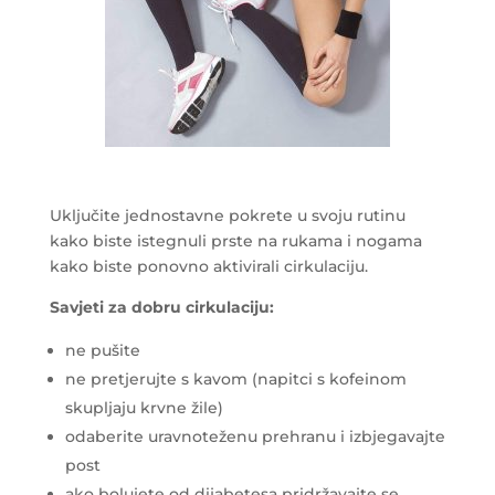
Uključite jednostavne pokrete u svoju rutinu
kako biste istegnuli prste na rukama i nogama
kako biste ponovno aktivirali cirkulaciju.
Savjeti za dobru cirkulaciju:
ne pušite
ne pretjerujte s kavom (napitci s kofeinom
skupljaju krvne žile)
odaberite uravnoteženu prehranu i izbjegavajte
post
ako bolujete od dijabetesa pridržavajte se