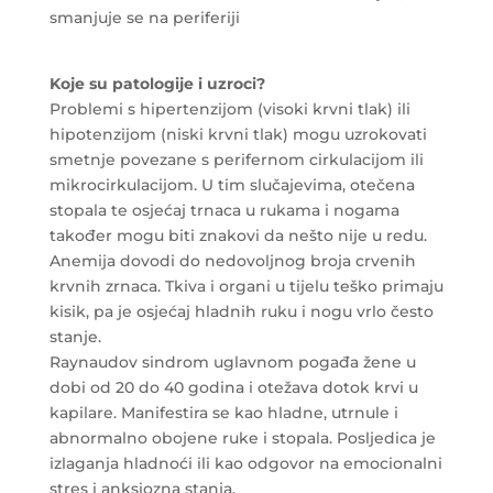
smanjuje se na periferiji
Koje su patologije i uzroci?
Problemi s hipertenzijom (visoki krvni tlak) ili
hipotenzijom (niski krvni tlak) mogu uzrokovati
smetnje povezane s perifernom cirkulacijom ili
mikrocirkulacijom. U tim slučajevima, otečena
stopala te osjećaj trnaca u rukama i nogama
također mogu biti znakovi da nešto nije u redu.
Anemija dovodi do nedovoljnog broja crvenih
krvnih zrnaca. Tkiva i organi u tijelu teško primaju
kisik, pa je osjećaj hladnih ruku i nogu vrlo često
stanje.
Raynaudov sindrom uglavnom pogađa žene u
dobi od 20 do 40 godina i otežava dotok krvi u
kapilare. Manifestira se kao hladne, utrnule i
abnormalno obojene ruke i stopala. Posljedica je
izlaganja hladnoći ili kao odgovor na emocionalni
stres i anksiozna stanja.