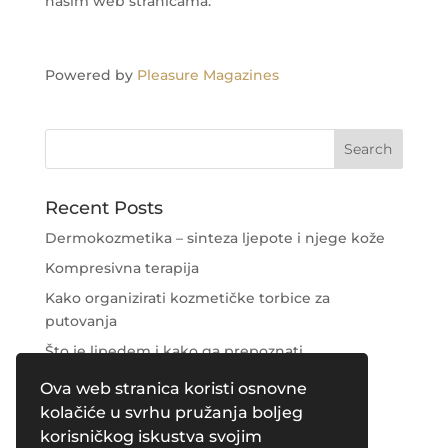
našim web stranicama.
Powered by
Pleasure Magazines
Recent Posts
Dermokozmetika – sinteza ljepote i njege kože
Kompresivna terapija
Kako organizirati kozmetičke torbice za
putovanja
Što je lipedem i kako ga prepoznati
Njega područja oko očiju
Ova web stranica koristi osnovne
kolačiće u svrhu pružanja boljeg
Recent Comments
korisničkog iskustva svojim