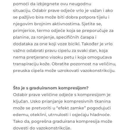
pomoći da izbjegnete ovu neugodnu
situaciju. Odabir prave odjeće vrlo je važan i ako
se pažljivo bira može biti dobra potpora tijelu i
njegovim brojnim aktivnostima. Sjetite se,
primjerice, termo odjeće koja se preporučuje za
planine, za ronjenje, specifičnih čarapa i
dodataka za one koji voze bicikl. Također je vrlo
važno odabrati pravu cipelu za svaki dan, koja
nema pretjerano visoku petu i koja omogućava
transpiraciju kože. Obratite pozornost na veličinu,
preuska cipela može uzrokovati vazokonstrikciju.
Što je s graduiranom kompresijom?
Odabir prave veličine odjeće s kompresijom je
ključan. Usko prianjanje kompresivnih tkanina
može se pretvoriti u “efekt zamke” pogodujući
edemu, oteklini, utrnulosti i osjećaju hladnoće.
Tako da, pogrešna graduirana kompresija može
dovesti do vazokonstrikcije.