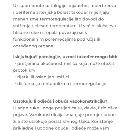
Uz spomenute patologije, dijabetes, hipertireoza
i periferna arterijska bolest također mijenjaju
mehanizme termoregulacije što dovodi do
sniženja tjelesne temperature. U većini slučajeva
hladne ruke i stopala povezuju se s
funkcionalnim poremećajima područja ili
određenog organa.
Isključujući patologije, uzroci također mogu biti:
・pretjerana ukočenost mišića koja može otežati
protok krvi
・rijetki ili oslabljeni mišići
・disfunkcija metabolizma i termoregulacije
Uzrokuju li odjeća i obuća vazokonstrikciju?
Hladne ruke i noge posljedica su, dakle, fiziološke
pojave. Vazokonstrikcija smanjuje promjer krvne
žile što uzrokuje porast krvnog tlaka. Korištenje
prikladne i udobne obuće i odjeće može vam