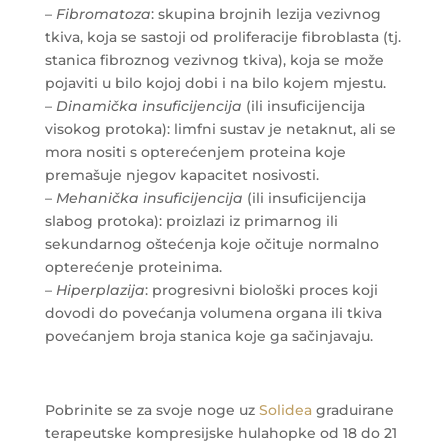
–
Fibromatoza
: skupina brojnih lezija vezivnog
tkiva, koja se sastoji od proliferacije fibroblasta (tj.
stanica fibroznog vezivnog tkiva), koja se može
pojaviti u bilo kojoj dobi i na bilo kojem mjestu.
–
Dinamička insuficijencija
(ili insuficijencija
visokog protoka): limfni sustav je netaknut, ali se
mora nositi s opterećenjem proteina koje
premašuje njegov kapacitet nosivosti.
–
Mehanička insuficijencija
(ili insuficijencija
slabog protoka): proizlazi iz primarnog ili
sekundarnog oštećenja koje očituje normalno
opterećenje proteinima.
–
Hiperplazija
: progresivni biološki proces koji
dovodi do povećanja volumena organa ili tkiva
povećanjem broja stanica koje ga sačinjavaju.
Pobrinite se za svoje noge uz
Solidea
graduirane
terapeutske kompresijske hulahopke od 18 do 21