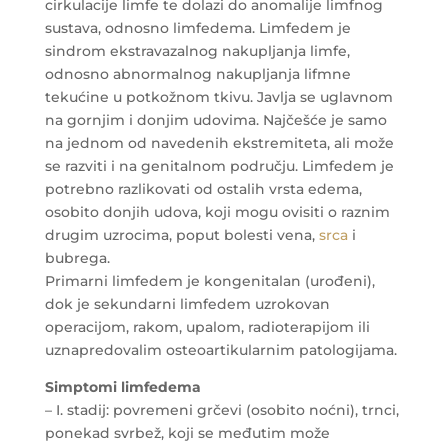
cirkulacije limfe te dolazi do anomalije limfnog
sustava, odnosno limfedema. Limfedem je
sindrom ekstravazalnog nakupljanja limfe,
odnosno abnormalnog nakupljanja lifmne
tekućine u potkožnom tkivu. Javlja se uglavnom
na gornjim i donjim udovima. Najčešće je samo
na jednom od navedenih ekstremiteta, ali može
se razviti i na genitalnom području. Limfedem je
potrebno razlikovati od ostalih vrsta edema,
osobito donjih udova, koji mogu ovisiti o raznim
drugim uzrocima, poput bolesti vena,
srca
i
bubrega.
Primarni limfedem je kongenitalan (urođeni),
dok je sekundarni limfedem uzrokovan
operacijom, rakom, upalom, radioterapijom ili
uznapredovalim osteoartikularnim patologijama.
Simptomi limfedema
– I. stadij: povremeni grčevi (osobito noćni), trnci,
ponekad svrbež, koji se međutim može