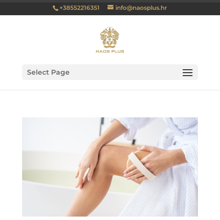
+38552216351
info@naosplus.hr
Select Page