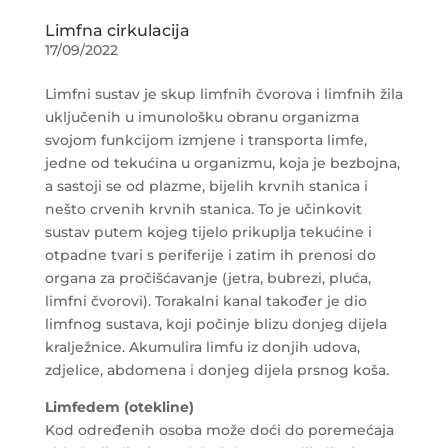
Limfna cirkulacija
17/09/2022
Limfni sustav je skup limfnih čvorova i limfnih žila
uključenih u imunološku obranu organizma
svojom funkcijom izmjene i transporta limfe,
jedne od tekućina u organizmu, koja je bezbojna,
a sastoji se od plazme, bijelih krvnih stanica i
nešto crvenih krvnih stanica. To je učinkovit
sustav putem kojeg tijelo prikuplja tekućine i
otpadne tvari s periferije i zatim ih prenosi do
organa za pročišćavanje (jetra, bubrezi, pluća,
limfni čvorovi). Torakalni kanal također je dio
limfnog sustava, koji počinje blizu donjeg dijela
kralježnice. Akumulira limfu iz donjih udova,
zdjelice, abdomena i donjeg dijela prsnog koša.
Limfedem (otekline)
Kod određenih osoba može doći do poremećaja