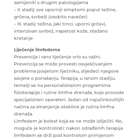
zamijeniti s drugim patologijama
– II. stadij: sve uporniji simptomi poput težine,
grčeva, svrbeži (osobito navečer)
– III. stadij: težina, jaki trnci, uporni grčevi,
intenzivan svrbež, napetost kože, otežano
kretanje
Liječenje limfedema
Prevencija i rano liječenje vrlo su važni.
Prevencija se može provesti osvješćivanjem
problema posjetom liječniku, slijedeći njegove
savjete o ponašanju. Terapija, u ranom stadiju,
temelji se na personaliziranim programima
fizioterapije i ručne limfne drenaže, koje provode
specijalizirani operateri. Jedan od najučinkovitijih
načina za smanjenje otekline je ručna limfna
drenaža.
Limfedem je bolest koja se ne može izliječiti. No,
moguće je kontrolirati: nakon odrađenih terapija
limfedem se drži pod kontrolom primjenom