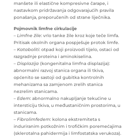
manšete ili elastične kompresivne čarape, i
nastavkom pridržavanja odgovarajućih pravila
ponašanja, preporučenih od strane liječnika.
Pojmovnik limfne cirkulacije
–
Limfne žile
: vrlo tanke žile kroz koje teče limfa.
Pritisak okolnih organa pospješuje protok limfe.
–
Kataboliti
: otpad koji proizvodi tijelo, ostaci od
razgradnje proteina i aminokiselina.
–
Displazija
(kongenitalna limfna displazija):
abnormalni razvoj stanica organa ili tkiva,
općenito se sastoji od gubitka kontrolnih
mehanizama sa zamjenom zrelih stanica
nezrelim stanicama.
–
Edem
: abnormalno nakupljanje tekućine u
intersticiju tkiva, u međustaničnim prostorima, u
stanicama.
–
Fibrolimfedem
: kolona ekstremiteta s
induriranim potkožnim i trofičkim poremećajima
(sklerotalna pahidermija i limfostatska verukoza).