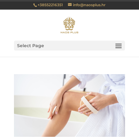
+38552216351
info@naosplus.hr
Select Page