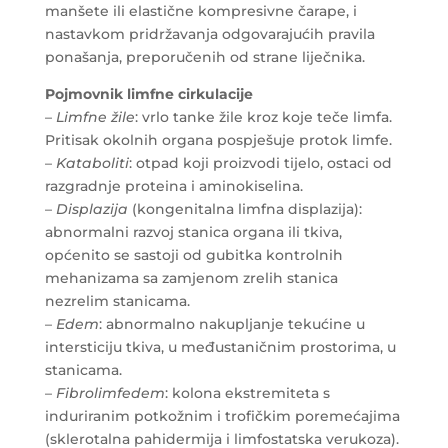
manšete ili elastične kompresivne čarape, i
nastavkom pridržavanja odgovarajućih pravila
ponašanja, preporučenih od strane liječnika.
Pojmovnik limfne cirkulacije
–
Limfne žile
: vrlo tanke žile kroz koje teče limfa.
Pritisak okolnih organa pospješuje protok limfe.
–
Kataboliti
: otpad koji proizvodi tijelo, ostaci od
razgradnje proteina i aminokiselina.
–
Displazija
(kongenitalna limfna displazija):
abnormalni razvoj stanica organa ili tkiva,
općenito se sastoji od gubitka kontrolnih
mehanizama sa zamjenom zrelih stanica
nezrelim stanicama.
–
Edem
: abnormalno nakupljanje tekućine u
intersticiju tkiva, u međustaničnim prostorima, u
stanicama.
–
Fibrolimfedem
: kolona ekstremiteta s
induriranim potkožnim i trofičkim poremećajima
(sklerotalna pahidermija i limfostatska verukoza).