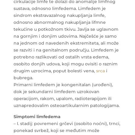
cirkulacije limfe te dolazi do anomalije limfnog
sustava, odnosno limfedema. Limfedem je
sindrom ekstravazalnog nakupljanja limfe,
odnosno abnormalnog nakupljanja lifmne
tekućine u potkožnom tkivu. Javlja se uglavnom
na gornjim i donjim udovima. Najčešće je samo
na jednom od navedenih ekstremiteta, ali može
se razviti i na genitalnom području. Limfedem je
potrebno razlikovati od ostalih vrsta edema,
osobito donjih udova, koji mogu ovisiti o raznim
drugim uzrocima, poput bolesti vena,
srca
i
bubrega.
Primarni limfedem je kongenitalan (urođeni),
dok je sekundarni limfedem uzrokovan
operacijom, rakom, upalom, radioterapijom ili
uznapredovalim osteoartikularnim patologijama.
Simptomi limfedema
– I. stadij: povremeni grčevi (osobito noćni), trnci,
ponekad svrbež, koji se međutim može