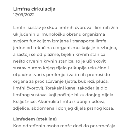
Limfna cirkulacija
17/09/2022
Limfni sustav je skup limfnih čvorova i limfnih žila
uključenih u imunološku obranu organizma
svojom funkcijom izmjene i transporta limfe,
jedne od tekućina u organizmu, koja je bezbojna,
a sastoji se od plazme, bijelih krvnih stanica i
nešto crvenih krvnih stanica. To je učinkovit
sustav putem kojeg tijelo prikuplja tekućine i
otpadne tvari s periferije i zatim ih prenosi do
organa za pročišćavanje (jetra, bubrezi, pluća,
limfni čvorovi). Torakalni kanal također je dio
limfnog sustava, koji počinje blizu donjeg dijela
kralježnice. Akumulira limfu iz donjih udova,
zdjelice, abdomena i donjeg dijela prsnog koša.
Limfedem (otekline)
Kod određenih osoba može doći do poremećaja