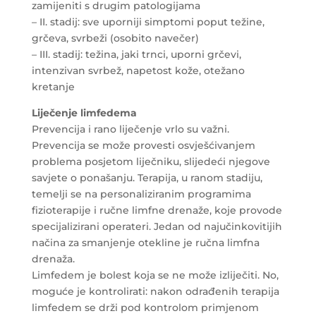
zamijeniti s drugim patologijama
– II. stadij: sve uporniji simptomi poput težine,
grčeva, svrbeži (osobito navečer)
– III. stadij: težina, jaki trnci, uporni grčevi,
intenzivan svrbež, napetost kože, otežano
kretanje
Liječenje limfedema
Prevencija i rano liječenje vrlo su važni.
Prevencija se može provesti osvješćivanjem
problema posjetom liječniku, slijedeći njegove
savjete o ponašanju. Terapija, u ranom stadiju,
temelji se na personaliziranim programima
fizioterapije i ručne limfne drenaže, koje provode
specijalizirani operateri. Jedan od najučinkovitijih
načina za smanjenje otekline je ručna limfna
drenaža.
Limfedem je bolest koja se ne može izliječiti. No,
moguće je kontrolirati: nakon odrađenih terapija
limfedem se drži pod kontrolom primjenom