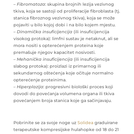
–
Fibromatoza
: skupina brojnih lezija vezivnog
tkiva, koja se sastoji od proliferacije fibroblasta (tj.
stanica fibroznog vezivnog tkiva), koja se može
pojaviti u bilo kojoj dobi i na bilo kojem mjestu.
–
Dinamička insuficijencija
(ili insuficijencija
visokog protoka): limfni sustav je netaknut, ali se
mora nositi s opterećenjem proteina koje
premašuje njegov kapacitet nosivosti.
–
Mehanička insuficijencija
(ili insuficijencija
slabog protoka): proizlazi iz primarnog ili
sekundarnog oštećenja koje očituje normalno
opterećenje proteinima.
–
Hiperplazija
: progresivni biološki proces koji
dovodi do povećanja volumena organa ili tkiva
povećanjem broja stanica koje ga sačinjavaju.
Pobrinite se za svoje noge uz
Solidea
graduirane
terapeutske kompresijske hulahopke od 18 do 21