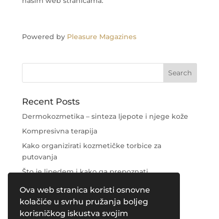
našim web stranicama.
Powered by
Pleasure Magazines
Recent Posts
Dermokozmetika – sinteza ljepote i njege kože
Kompresivna terapija
Kako organizirati kozmetičke torbice za
putovanja
Što je lipedem i kako ga prepoznati
Njega područja oko očiju
Ova web stranica koristi osnovne
kolačiće u svrhu pružanja boljeg
Recent Comments
korisničkog iskustva svojim