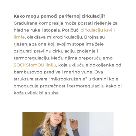
Kako mogu pomoći perifernoj cirkulaciji?
Graduirana kompresija može postati rješenje za
hladne ruke i stopala. Potičući
cirkulaciju krvi
i
limfe
, olakšava mikrocirkulaciju. Brojna su
rješenja za one koji svojim stopalima žele
osigurati pravilnu cirkulaciju, znojenje i
termoregulaciju. Među njima preporučujemo
SOCKSforYOU liniju
, koja uključuje dokoljenke od
bambusovog prediva i merino vune. Ova
struktura stvara “mikrookruženje” u tkanini koje
omogućuje prozračnost i termoregulaciju kako bi
koža uvijek bila suha.