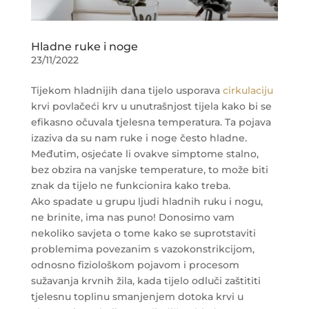
Hladne ruke i noge
23/11/2022
Tijekom hladnijih dana tijelo usporava
cirkulaciju
krvi povlačeći krv u unutrašnjost tijela kako bi se
efikasno očuvala tjelesna temperatura. Ta pojava
izaziva da su nam ruke i noge često hladne.
Međutim, osjećate li ovakve simptome stalno,
bez obzira na vanjske temperature, to može biti
znak da tijelo ne funkcionira kako treba.
Ako spadate u grupu ljudi hladnih ruku i nogu,
ne brinite, ima nas puno! Donosimo vam
nekoliko savjeta o tome kako se suprotstaviti
problemima povezanim s vazokonstrikcijom,
odnosno fiziološkom pojavom i procesom
sužavanja krvnih žila, kada tijelo odluči zaštititi
tjelesnu toplinu smanjenjem dotoka krvi u