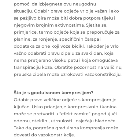
pomoći da izbjegnete ovu neugodnu
situaciju. Odabir prave odjeće vrlo je važan i ako
se pažljivo bira može biti dobra potpora tijelu i
njegovim brojnim aktivnostima. Sjetite se,
primjerice, termo odjeće koja se preporučuje za
planine, za ronjenje, specifičnih čarapa i
dodataka za one koji voze bicikl. Također je vrlo
važno odabrati pravu cipelu za svaki dan, koja
nema pretjerano visoku petu i koja omogućava
transpiraciju kože. Obratite pozornost na veličinu,
preuska cipela može uzrokovati vazokonstrikciju.
Što je s graduiranom kompresijom?
Odabir prave veličine odjeće s kompresijom je
ključan. Usko prianjanje kompresivnih tkanina
može se pretvoriti u “efekt zamke” pogodujući
edemu, oteklini, utrnulosti i osjećaju hladnoće.
Tako da, pogrešna graduirana kompresija može
dovesti do vazokonstrikcije.