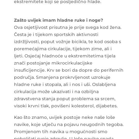
ekstremitete koji se posljedično hlade.
Zašto uvijek imam hladne ruke i noge?
Ova osjetljivost prisutna je prije svega kod žena.
Česta je i tijekom sportskih aktivnosti
izdržljivosti, poput vožnje bicikla, te kod osoba s
poremećajima cirkulacije, tijekom zime, ali i
ljeti. Osjećaj hladnoće u ekstremitetima tijela
znači postojanje mikrocirkulacijske
insuficijencije. Krv se bori da dopre do perifernih
područja. Smanjena prokrvljenost uzrokuje
hladne ruke i stopala, ali i nos i uši. Oslabljena
cirkulacija može ukazivati i na ozbiljna
zdravstvena stanja poput problema sa srcem,
visoki krvni tlak, povišeni kolesterol, dijabetes.
Kao što znamo, uvijek postoje neke naše loše
navike, koje utječu na pojavu neugodnih tegoba.
Promjenom tih navika u mogućnosti smo
poboljšati svoje zdravlje. U loše navike spada