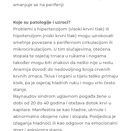
smanjuje se na periferiji
Koje su patologije i uzroci?
Problemi s hipertenzijom (visoki krvni tlak) ili
hipotenzijom (niski krvni tlak) mogu uzrokovati
smetnje povezane s perifernom cirkulacijom ili
mikrocirkulacijom. U tim slučajevima, otečena
stopala te osjećaj trnaca u rukama i nogama
također mogu biti znakovi da nešto nije u redu.
Anemija dovodi do nedovoljnog broja crvenih
krvnih zrnaca. Tkiva i organi u tijelu teško primaju
kisik, pa je osjećaj hladnih ruku i nogu vrlo često
stanje.
Raynaudov sindrom uglavnom pogađa žene u
dobi od 20 do 40 godina i otežava dotok krvi u
kapilare. Manifestira se kao hladne, utrnule i
abnormalno obojene ruke i stopala. Posljedica je
izlaganja hladnoći ili kao odgovor na emocionalni
stres i anksiozna stanja.