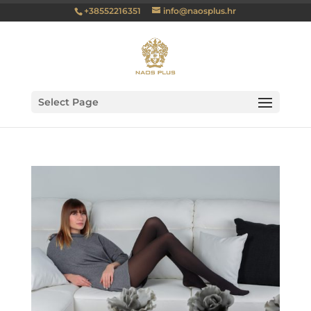
+38552216351
info@naosplus.hr
Select Page