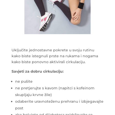
Uključite jednostavne pokrete u svoju rutinu
kako biste istegnuli prste na rukama i nogama
kako biste ponovno aktivirali cirkulaciju.
Savjeti za dobru cirkulaciju:
ne pušite
ne pretjerujte s kavom (napitci s kofeinom
skupljaju krvne žile)
odaberite uravnoteženu prehranu i izbjegavajte
post
ako bolujete od dijabetesa pridržavajte se