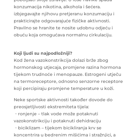
konzumacija nikotina, alkohola i šećera.
izbjegavajte njihovu pretjeranu konzumaciju i
prakticirajte odgovarajuće fizičke aktivnosti.
Pravilno se hranite te nosite udobnu odjeću i
obuću koja omogućava normalnu cirkulaciju.
Koji ljudi su najpodložniji?
Kod žena vazokonstrikcija dolazi brže zbog
hormonskog utjecaja, promjene razina hormona
tijekom trudnoće i menopauze. Estrogeni utječu
na termoreceptore, odnosno senzorne receptore
koji percipiraju promjene temperature u koži.
Neke sportske aktivnosti također dovode do
preosjetljivosti ekstremiteta tijela:
・ronjenje – tlak vode može potaknuti
vazokonstrikciju i potaknuti dehidraciju
・biciklizam – tijekom bicikliranja krv se
koncentrira u bedrenim mišićima i stražnjici, a