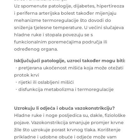
Uz spomenute patologije, dijabetes, hipertireoza
i periferna arterijska bolest također mijenjaju
mehanizme termoregulacije što dovodi do
sniženja tjelesne temperature. U većini slučajeva
hladne ruke i stopala povezuju se s
funkcionalnim poremećajima područja ili
određenog organa.
Isključujući patologije, uzroci također mogu biti:
・pretjerana ukočenost mišića koja može otežati
protok krvi
・rijetki ili oslabljeni mišići
・disfunkcija metabolizma i termoregulacije
Uzrokuju li odjeća i obuća vazokonstrikciju?
Hladne ruke i noge posljedica su, dakle, fiziološke
pojave. Vazokonstrikcija smanjuje promjer krvne
žile što uzrokuje porast krvnog tlaka. Korištenje
prikladne i udobne obuće i odjeće može vam