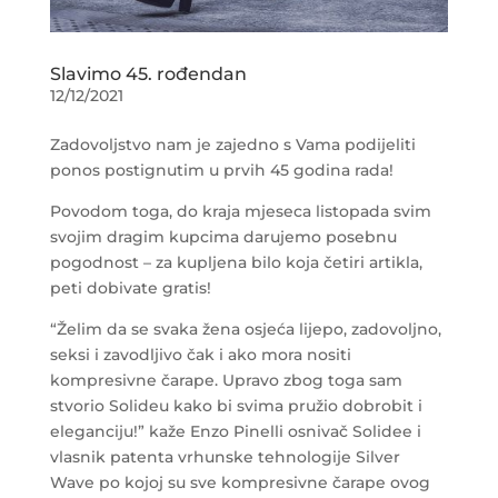
Slavimo 45. rođendan
12/12/2021
Zadovoljstvo nam je zajedno s Vama podijeliti
ponos postignutim u prvih 45 godina rada!
Povodom toga, do kraja mjeseca listopada svim
svojim dragim kupcima darujemo posebnu
pogodnost – za kupljena bilo koja četiri artikla,
peti dobivate gratis!
“Želim da se svaka žena osjeća lijepo, zadovoljno,
seksi i zavodljivo čak i ako mora nositi
kompresivne čarape. Upravo zbog toga sam
stvorio Solideu kako bi svima pružio dobrobit i
eleganciju!” kaže Enzo Pinelli osnivač Solidee i
vlasnik patenta vrhunske tehnologije Silver
Wave po kojoj su sve kompresivne čarape ovog