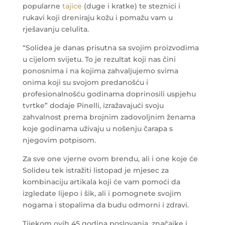
popularne
tajice
(duge i kratke) te steznici i
rukavi koji dreniraju kožu i pomažu vam u
rješavanju celulita.
“Solidea je danas prisutna sa svojim proizvodima
u cijelom svijetu. To je rezultat koji nas čini
ponosnima i na kojima zahvaljujemo svima
onima koji su svojom predanošću i
profesionalnošću godinama doprinosili uspjehu
tvrtke” dodaje Pinelli, izražavajući svoju
zahvalnost prema brojnim zadovoljnim ženama
koje godinama uživaju u nošenju čarapa s
njegovim potpisom.
Za sve one vjerne ovom brendu, ali i one koje će
Solideu tek istražiti listopad je mjesec za
kombinaciju artikala koji će vam pomoći da
izgledate lijepo i šik, ali i pomognete svojim
nogama i stopalima da budu odmorni i zdravi.
Tijekom ovih 45 godina poslovanja, značajke i