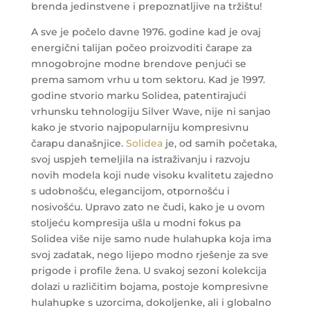
brenda jedinstvene i prepoznatljive na tržištu!
A sve je počelo davne 1976. godine kad je ovaj
energični talijan počeo proizvoditi čarape za
mnogobrojne modne brendove penjući se
prema samom vrhu u tom sektoru. Kad je 1997.
godine stvorio marku Solidea, patentirajući
vrhunsku tehnologiju Silver Wave, nije ni sanjao
kako je stvorio najpopularniju kompresivnu
čarapu današnjice.
Solidea
je, od samih početaka,
svoj uspjeh temeljila na istraživanju i razvoju
novih modela koji nude visoku kvalitetu zajedno
s udobnošću, elegancijom, otpornošću i
nosivošću. Upravo zato ne čudi, kako je u ovom
stoljeću kompresija ušla u modni fokus pa
Solidea više nije samo nude hulahupka koja ima
svoj zadatak, nego lijepo modno rješenje za sve
prigode i profile žena. U svakoj sezoni kolekcija
dolazi u različitim bojama, postoje kompresivne
hulahupke s uzorcima, dokoljenke, ali i globalno