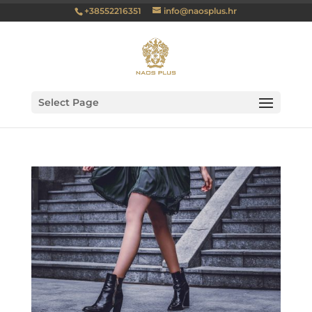
+38552216351
info@naosplus.hr
Select Page