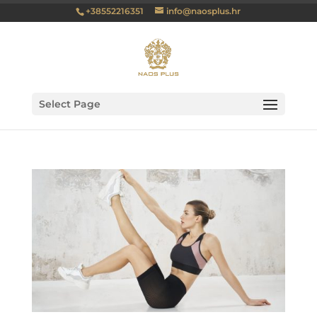
+38552216351
info@naosplus.hr
Select Page