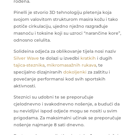
rođena.
Pinelli je stvorio 3D tehnologiju pletenja koja
svojom valovitom strukturom masira kožu i tako
potiče cirkulaciju, ujedno nježno razgrađuje
masnoću i toksine koji su uzroci “narančine kore”,
odnosno celulita.
Solideina odjeća za oblikovanje tijela nosi naziv
Silver Wave
te dolazi u izvedbi
kratkih
i dugih
tajica-steznika
,
mikromasažnih rukava
, te
specijalno dizajniranih
dokoljenki
za zaštitu i
povećanje performansi kod svih sportskih
aktivnosti.
Steznici su udobni te se preporučuje
cjelodnevno i svakodnevno nošenje, a budući da
su nevidljivi ispod odjeće mogu se nositi u svim
prigodama. Za maksimalni učinak se preporučuje
nošenje najmanje 8 sati dnevno.