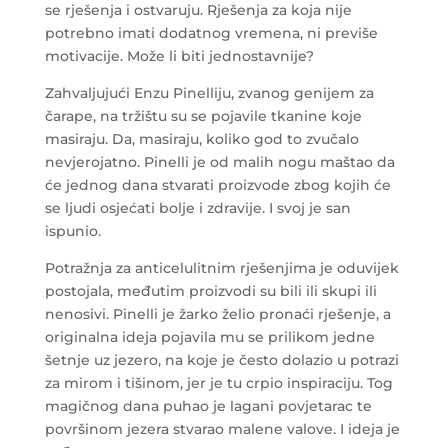
se rješenja i ostvaruju. Rješenja za koja nije
potrebno imati dodatnog vremena, ni previše
motivacije. Može li biti jednostavnije?
Zahvaljujući Enzu Pinelliju, zvanog genijem za
čarape, na tržištu su se pojavile tkanine koje
masiraju. Da, masiraju, koliko god to zvučalo
nevjerojatno. Pinelli je od malih nogu maštao da
će jednog dana stvarati proizvode zbog kojih će
se ljudi osjećati bolje i zdravije. I svoj je san
ispunio.
Potražnja za anticelulitnim rješenjima je oduvijek
postojala, međutim proizvodi su bili ili skupi ili
nenosivi. Pinelli je žarko želio pronaći rješenje, a
originalna ideja pojavila mu se prilikom jedne
šetnje uz jezero, na koje je često dolazio u potrazi
za mirom i tišinom, jer je tu crpio inspiraciju. Tog
magičnog dana puhao je lagani povjetarac te
površinom jezera stvarao malene valove. I ideja je