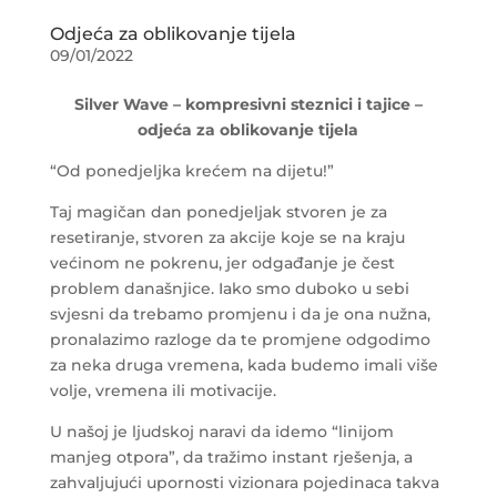
Odjeća za oblikovanje tijela
09/01/2022
Silver Wave – kompresivni steznici i tajice –
odjeća za oblikovanje tijela
“Od ponedjeljka krećem na dijetu!”
Taj magičan dan ponedjeljak stvoren je za
resetiranje, stvoren za akcije koje se na kraju
većinom ne pokrenu, jer odgađanje je čest
problem današnjice. Iako smo duboko u sebi
svjesni da trebamo promjenu i da je ona nužna,
pronalazimo razloge da te promjene odgodimo
za neka druga vremena, kada budemo imali više
volje, vremena ili motivacije.
U našoj je ljudskoj naravi da idemo “linijom
manjeg otpora”, da tražimo instant rješenja, a
zahvaljujući upornosti vizionara pojedinaca takva