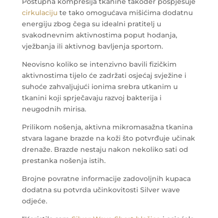
Postupna kompresija tkanine također pospješuje
cirkulaciju
te tako omogućava mišićima dodatnu
energiju zbog čega su idealni pratitelj u
svakodnevnim aktivnostima poput hodanja,
vježbanja ili aktivnog bavljenja sportom.
Neovisno koliko se intenzivno bavili fizičkim
aktivnostima tijelo će zadržati osjećaj svježine i
suhoće zahvaljujući ionima srebra utkanim u
tkanini koji sprječavaju razvoj bakterija i
neugodnih mirisa.
Prilikom nošenja, aktivna mikromasažna tkanina
stvara lagane brazde na koži što potvrđuje učinak
drenaže. Brazde nestaju nakon nekoliko sati od
prestanka nošenja istih.
Brojne povratne informacije zadovoljnih kupaca
dodatna su potvrda učinkovitosti Silver wave
odjeće.