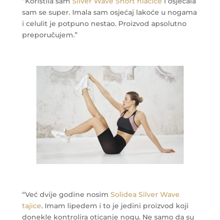
“Koristila sam
Silver Wave Short hlačice
i osjećala
sam se super. Imala sam osjećaj lakoće u nogama
i celulit je potpuno nestao. Proizvod apsolutno
preporučujem.”
“Već dvije godine nosim
Solidea Silver Wave
tajice
. Imam lipedem i to je jedini proizvod koji
donekle kontrolira oticanje nogu. Ne samo da su