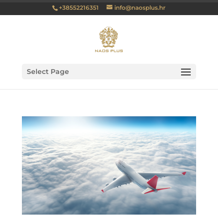
+38552216351
info@naosplus.hr
Select Page