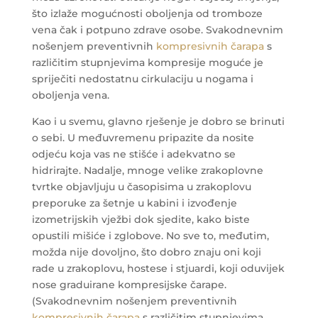
što izlaže mogućnosti oboljenja od tromboze
vena čak i potpuno zdrave osobe. Svakodnevnim
nošenjem preventivnih
kompresivnih čarapa
s
različitim stupnjevima kompresije moguće je
spriječiti nedostatnu cirkulaciju u nogama i
oboljenja vena.
Kao i u svemu, glavno rješenje je dobro se brinuti
o sebi. U međuvremenu pripazite da nosite
odjeću koja vas ne stišće i adekvatno se
hidrirajte. Nadalje, mnoge velike zrakoplovne
tvrtke objavljuju u časopisima u zrakoplovu
preporuke za šetnje u kabini i izvođenje
izometrijskih vježbi dok sjedite, kako biste
opustili mišiće i zglobove. No sve to, međutim,
možda nije dovoljno, što dobro znaju oni koji
rade u zrakoplovu, hostese i stjuardi, koji oduvijek
nose graduirane kompresijske čarape.
(Svakodnevnim nošenjem preventivnih
kompresivnih čarapa
s različitim stupnjevima