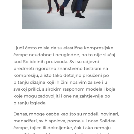
Ljudi često misle da su elastične kompresijske
čarape neudobne i neugledne, no to nije slučaj
kod Solideinih proizvoda. Svi su odjevni
predmeti rigorozno znanstveno testirani na
kompresiju, a isto tako detaljno proučeni po
pitanju dizajna koji ih čini nosivim za sve i u
svakoj prilici, s širokim rasponom modela i boja
koje mogu zadovoljiti i one najzahtjevnije po
pitanju izgleda.
Danas, mnoge osobe kao što su modeli, novinari,
menadžeri, svih spolova, poznaju i nose Solidea
čarape, tajice ili dokoljenke, čak i ako nemaju