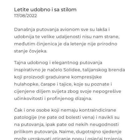
Letite udobno i sa stilom
17/08/2022
Današnja putovanja avionom sve su lakša i
udobnija te velike udaljenosti nisu nam strane,
međutim činjenica je da letenje nije prirodno
stanje čovjeka.
Tajna udobnog i elegantnog putovanja
inspirativno je načelo Solidee, talijanskog brenda
koji proizvodi graduirane kompresijske
hulahopke, čarape i tajice, koje su poznate i
cijenjene diljem svijeta zbog svoje nepogrešive
učinkovitosti i profinjenog dizajna.
Čak i one osobe koji nemaju kontraindicirane
patologije (ne pate od bolesti vena) i navikli su
na putovanja, ipak pate od nekih neugodnosti
prilikom putovanja. Naime, dugotrajno sjedenje
može uzrokovati oticanje nogu i osjećaj trnjenja,