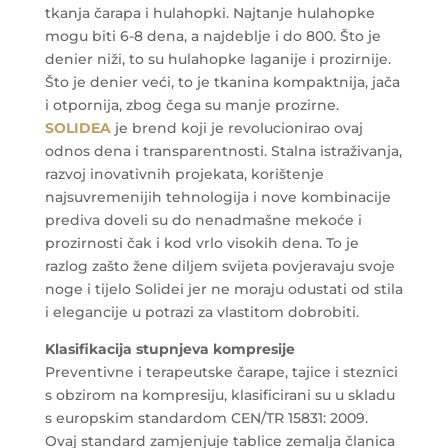
tkanja čarapa i hulahopki. Najtanje hulahopke
mogu biti 6-8 dena, a najdeblje i do 800. Što je
denier niži, to su hulahopke laganije i prozirnije.
Što je denier veći, to je tkanina kompaktnija, jača
i otpornija, zbog čega su manje prozirne.
SOLIDEA
je brend koji je revolucionirao ovaj
odnos dena i transparentnosti. Stalna istraživanja,
razvoj inovativnih projekata, korištenje
najsuvremenijih tehnologija i nove kombinacije
prediva doveli su do nenadmašne mekoće i
prozirnosti čak i kod vrlo visokih dena. To je
razlog zašto žene diljem svijeta povjeravaju svoje
noge i tijelo Solidei jer ne moraju odustati od stila
i elegancije u potrazi za vlastitom dobrobiti.
Klasifikacija stupnjeva kompresije
Preventivne i terapeutske čarape, tajice i steznici
s obzirom na kompresiju, klasificirani su u skladu
s europskim standardom CEN/TR 15831: 2009.
Ovaj standard zamjenjuje tablice zemalja članica