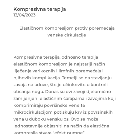
Kompresivna terapija
13/04/2023
Elastičnom kompresijom protiv poremećaja
venske cirkulacije
Kompresivna terapija, odnosno terapija
elastičnom kompresijom je najstariji način
liječenja varikoznih i limfnih poremećaja i
njihovih komplikacija. Temelji se na stavljanju
zavoja na udove, što je učinkovito u kontroli
oticanja nogu. Danas su ovi zavoji djelomično
zamijenjeni elastičnim čarapama i zavojima koji
komprimiraju površinske vene te
mikrocirkulacijom potiskuju krv iz površinskih
vena u duboku vensku os. Ovo se može
jednostavnije objasniti na način da elastična
kompresija stvara “efekt pumpe”.