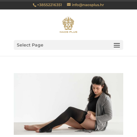
+38552216351
info@naosplus.hr
Select Page