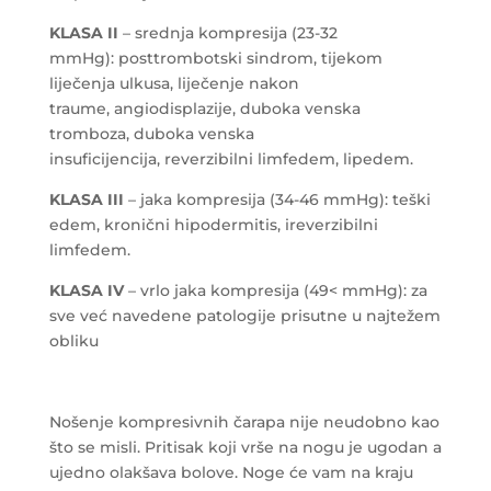
KLASA II
– srednja kompresija (23-32
mmHg): posttrombotski sindrom, tijekom
liječenja ulkusa, liječenje nakon
traume, angiodisplazije, duboka venska
tromboza, duboka venska
insuficijencija, reverzibilni limfedem, lipedem.
KLASA III
– jaka kompresija (34-46 mmHg): teški
edem, kronični hipodermitis, ireverzibilni
limfedem.
KLASA IV
– vrlo jaka kompresija (49< mmHg): za
sve već navedene patologije prisutne u najtežem
obliku
Nošenje kompresivnih čarapa nije neudobno kao
što se misli. Pritisak koji vrše na nogu je ugodan a
ujedno olakšava bolove. Noge će vam na kraju