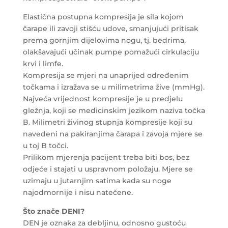
Elastična postupna kompresija je sila kojom
čarape ili zavoji stišću udove, smanjujući pritisak
prema gornjim dijelovima nogu, tj. bedrima,
olakšavajući učinak pumpe pomažući cirkulaciju
krvi i limfe.
Kompresija se mjeri na unaprijed određenim
točkama i izražava se u milimetrima žive (mmHg).
Najveća vrijednost kompresije je u predjelu
gležnja, koji se medicinskim jezikom naziva točka
B. Milimetri živinog stupnja kompresije koji su
navedeni na pakiranjima čarapa i zavoja mjere se
u toj B točci.
Prilikom mjerenja pacijent treba biti bos, bez
odjeće i stajati u uspravnom položaju. Mjere se
uzimaju u jutarnjim satima kada su noge
najodmornije i nisu natečene.
Što znače DENI?
DEN je oznaka za debljinu, odnosno gustoću