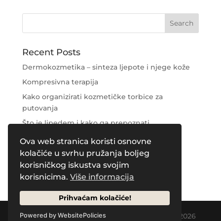
Recent Posts
Dermokozmetika – sinteza ljepote i njege kože
Kompresivna terapija
Kako organizirati kozmetičke torbice za
putovanja
Što je lipedem i kako ga prepoznati
Njega područja oko očiju
Ova web stranica koristi osnovne
kolačiće u svrhu pružanja boljeg
Recent Comments
korisničkog iskustva svojim
korisnicima.
Više informacija
Prihvaćam kolačiće!
Designed by
Creative Pleasure Agency
| © 2026
Powered by WebsitePolicies