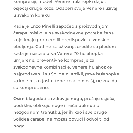
kompresiji, modeli Venere hulahopki daju ti
osjećaj druge kože. Odaberi svoje Venere i uživaj
u svakom koraku!
Kada je Enzo Pinelli započeo s proizvodnjom
čarapa, mislio je na svakodnevne potrebe žena
koje imaju problem ili predispoziciju venskih
oboljenja. Godine istraživanja urodile su plodom
kada je nastala prva Venere 70 hulahopka
umjerene, preventivne kompresije za
svakodnevne kombinacije. Venere hulahopke
najprodavaniji su Solideini artikli, prve hulahopke
za koje nitko (osim tebe koja ih nosiš), ne zna da
su kompresivne.
Osim blagodati za zdravlje nogu, pružaju osjećaj
podrške, oblikuju noge i neće puknuti u
nezgodnom trenutku, jer ih kao i sve druge
Solidea čarape, ne možeš povući i odvojiti od
noge.