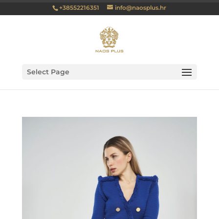
+38552216351
info@naosplus.hr
Select Page