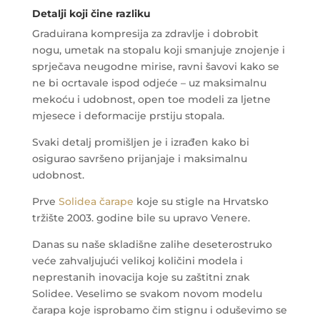
Detalji koji čine razliku
Graduirana kompresija za zdravlje i dobrobit
nogu, umetak na stopalu koji smanjuje znojenje i
sprječava neugodne mirise, ravni šavovi kako se
ne bi ocrtavale ispod odjeće – uz maksimalnu
mekoću i udobnost, open toe modeli za ljetne
mjesece i deformacije prstiju stopala.
Svaki detalj promišljen je i izrađen kako bi
osigurao savršeno prijanjaje i maksimalnu
udobnost.
Prve
Solidea čarape
koje su stigle na Hrvatsko
tržište 2003. godine bile su upravo Venere.
Danas su naše skladišne zalihe deseterostruko
veće zahvaljujući velikoj količini modela i
neprestanih inovacija koje su zaštitni znak
Solidee. Veselimo se svakom novom modelu
čarapa koje isprobamo čim stignu i oduševimo se