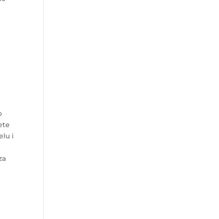
o
ete
elu i
za