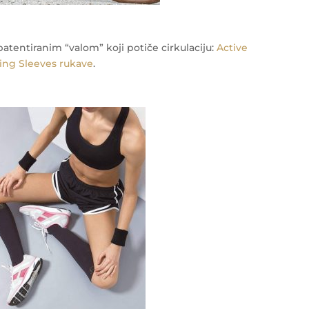
patentiranim “valom” koji potiče cirkulaciju:
Active
ing Sleeves rukave
.