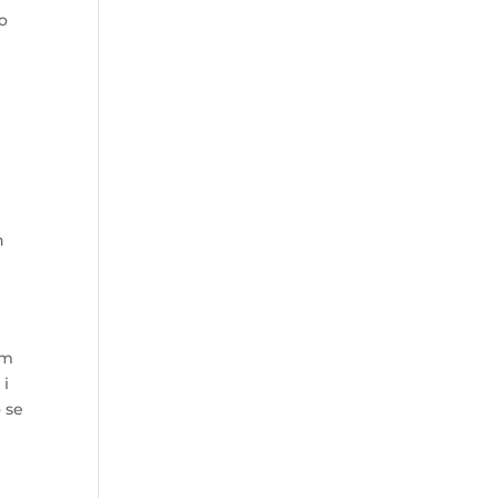
 o
h
e
om
 i
o se