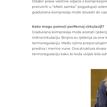
Odabir prave veličine odjeće s kompresijo
pretvoriti u “efekt zamke” pogodujući edemu
graduirana kompresija može dovesti do vazo
Kako mogu pomoći perifernoj cirkulaciji?
Graduirana kompresija može postati rješenje
mikrocirkulaciju. Brojna su rješenja za one k
termoregulaciju. Među njima preporučuj
prediva i merino vune. Ova struktura stvar
termoregulaciju kako bi koža uvijek bila su