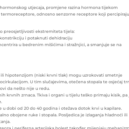
g hormonskog utjecaja, promjene razina hormona tijekom
 termoreceptore, odnosno senzorne receptore koji percipiraj
preosjetljivosti ekstremiteta tijela:
onstrikciju i potaknuti dehidraciju
ncentrira u bedrenim mišićima i stražnjici, a smanjuje se na
 ili hipotenzijom (niski krvni tlak) mogu uzrokovati smetnje
ocirkulacijom. U tim slučajevima, otečena stopala te osjećaj tr
vi da nešto nije u redu.
krvnih zrnaca. Tkiva i organi u tijelu teško primaju kisik, pa 
e.
dobi od 20 do 40 godina i otežava dotok krvi u kapilare.
lno obojene ruke i stopala. Posljedica je izlaganja hladnoći ili
anja.
ireoza i periferna arterijska bolest također mijenjaju mehaniz