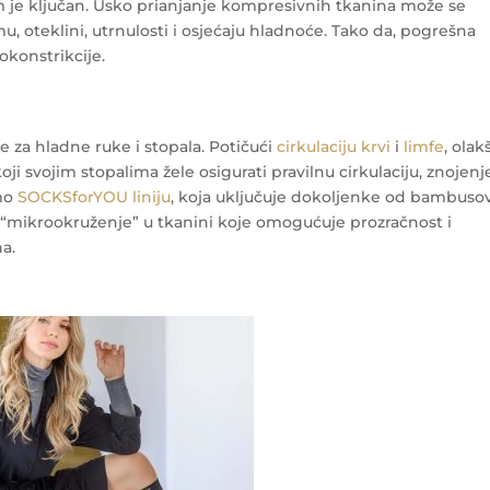
m je ključan. Usko prianjanje kompresivnih tkanina može se
, oteklini, utrnulosti i osjećaju hladnoće. Tako da, pogrešna
konstrikcije.
 za hladne ruke i stopala. Potičući
cirkulaciju krvi
i
limfe
, olak
oji svojim stopalima žele osigurati pravilnu cirkulaciju, znojenje
emo
SOCKSforYOU liniju
, koja uključuje dokoljenke od bambuso
a “mikrookruženje” u tkanini koje omogućuje prozračnost i
ha.