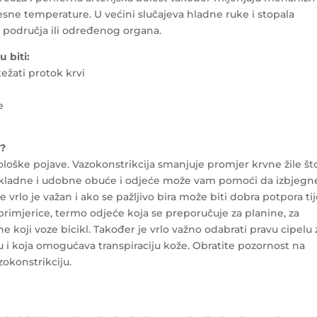
esne temperature. U većini slučajeva hladne ruke i stopala
područja ili određenog organa.
 biti:
ežati protok krvi
e
u?
iološke pojave. Vazokonstrikcija smanjuje promjer krvne žile št
prikladne i udobne obuće i odjeće može vam pomoći da izbjegn
vrlo je važan i ako se pažljivo bira može biti dobra potpora tij
primjerice, termo odjeće koja se preporučuje za planine, za
ne koji voze bicikl. Također je vrlo važno odabrati pravu cipelu 
u i koja omogućava transpiraciju kože. Obratite pozornost na
zokonstrikciju.