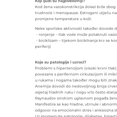
Koji ljudi su najpodložniji?
Kod žena vazokonstrikcija dolazi brže zbo
trudnoće i menopauze. Estrogeni utječu na
promjene temperature u koži.
Neke sportske aktivnosti također dovode do 
・ronjenje – tlak vode može potaknuti vazok
・biciklizam – tijekom bicikliranja krv se ko
periferiji
Koje su patologije i uzroci?
Problemi s hipertenzijom (visoki krvni tlak)
povezane s perifernom cirkulacijom ili mikr
u rukama i nogama također mogu biti znako
Anemija dovodi do nedovoljnog broja crvenih 
osjećaj hladnih ruku i nogu vrlo često stanj
Raynaudov sindrom uglavnom pogađa žene u 
Manifestira se kao hladne, utrnule i abnorma
odgovor na emocionalni stres i anksiozna st
Uz spomenute patologije, dijabetes, hipert