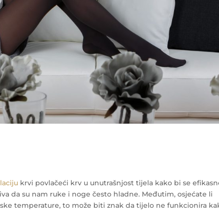
laciju
krvi povlačeći krv u unutrašnjost tijela kako bi se efikas
ziva da su nam ruke i noge često hladne. Međutim, osjećate li
ske temperature, to može biti znak da tijelo ne funkcionira ka