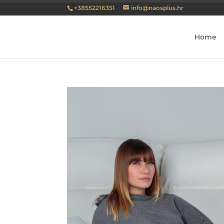
+38552216351
info@naosplus.hr
Home