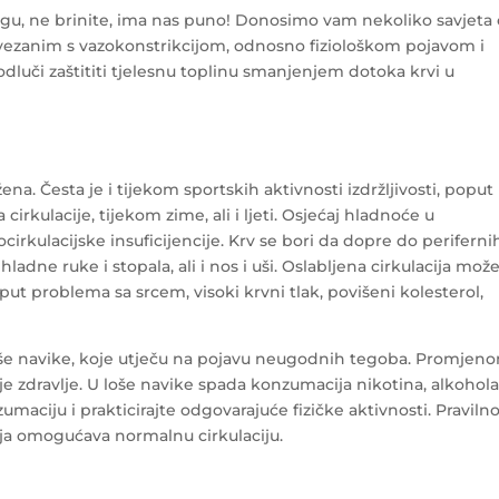
ogu, ne brinite, ima nas puno! Donosimo vam nekoliko savjeta
ezanim s vazokonstrikcijom, odnosno fiziološkom pojavom i
odluči zaštititi tjelesnu toplinu smanjenjem dotoka krvi u
žena. Česta je i tijekom sportskih aktivnosti izdržljivosti, poput
irkulacije, tijekom zime, ali i ljeti. Osjećaj hladnoće u
cirkulacijske insuficijencije. Krv se bori da dopre do periferni
adne ruke i stopala, ali i nos i uši. Oslabljena cirkulacija mož
oput problema sa srcem, visoki krvni tlak, povišeni kolesterol,
oše navike, koje utječu na pojavu neugodnih tegoba. Promjen
e zdravlje. U loše navike spada konzumacija nikotina, alkohola
umaciju i prakticirajte odgovarajuće fizičke aktivnosti. Praviln
oja omogućava normalnu cirkulaciju.