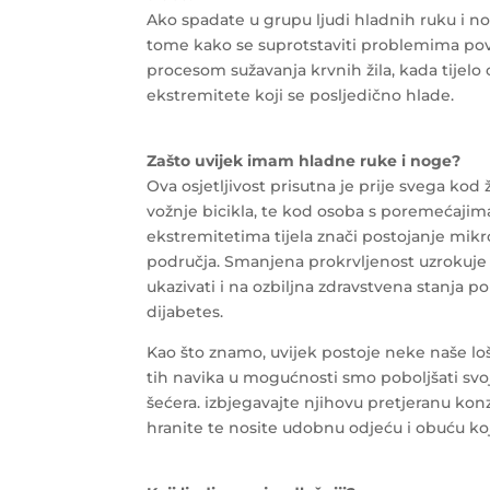
Ako spadate u grupu ljudi hladnih ruku i n
tome kako se suprotstaviti problemima pov
procesom sužavanja krvnih žila, kada tijelo 
ekstremitete koji se posljedično hlade.
Zašto uvijek imam hladne ruke i noge?
Ova osjetljivost prisutna je prije svega kod 
vožnje bicikla, te kod osoba s poremećajima c
ekstremitetima tijela znači postojanje mikro
područja. Smanjena prokrvljenost uzrokuje hl
ukazivati i na ozbiljna zdravstvena stanja p
dijabetes.
Kao što znamo, uvijek postoje neke naše l
tih navika u mogućnosti smo poboljšati svoj
šećera. izbjegavajte njihovu pretjeranu konz
hranite te nosite udobnu odjeću i obuću k