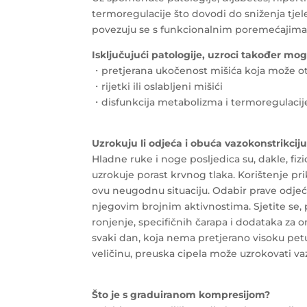
termoregulacije što dovodi do sniženja tjel
povezuju se s funkcionalnim poremećajima 
Isključujući patologije, uzroci također mogu
・pretjerana ukočenost mišića koja može ot
・rijetki ili oslabljeni mišići
・disfunkcija metabolizma i termoregulacij
Uzrokuju li odjeća i obuća vazokonstrikcij
Hladne ruke i noge posljedica su, dakle, fiz
uzrokuje porast krvnog tlaka. Korištenje 
ovu neugodnu situaciju. Odabir prave odjeće 
njegovim brojnim aktivnostima. Sjetite se, 
ronjenje, specifičnih čarapa i dodataka za o
svaki dan, koja nema pretjerano visoku pet
veličinu, preuska cipela može uzrokovati va
Što je s graduiranom kompresijom?